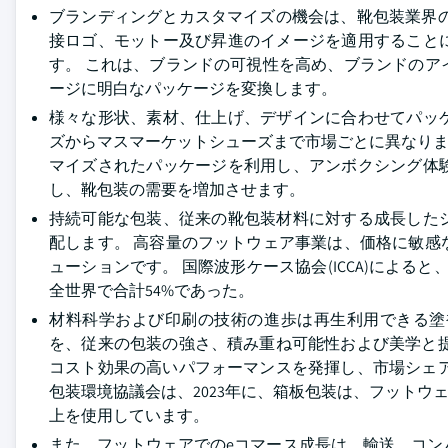
ブランディングとカスタマイズの機会は、靴包装業界
接ロゴ、モットー及び昇進のイメージを適用すること
す。 これは、ブランドの可視性を高め、ブランドの
ージに明白なパッケージを変換します。
様々な形状、素材、仕上げ、デザインに合わせてパッ
ズからマスマーケットシューズまで市場ごとに異なりま
マイズされたパッケージを利用し、アンボクシング体
し、靴包装の需要を増加させます。
持続可能な包装、従来の靴包装材料に対する成長した
配します。 高容量のフットウェア事業は、価格に敏
ューションです。 国際波形ケース協会(ICCA)による
全世界で合計54%であった。
材料科学および印刷の技術の進歩は再生利用できる塗
を、従来の包装の強さ、積み重ね可能性および美学と
コスト効果の高いパフォーマンスを発揮し、市場シェ
包装環境協議会は、2023年に、箱板包装は、フットウ
上を使用しています。
また、フットウェアでのeコマース成長は、輸送、コ