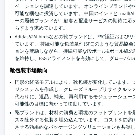
ベーションを調達しています。 オンラインブランド
可能な梱包に投資しています。 中国のインドとTmall(Alibaba Group
ーの履物ブランドが、顧客と配送サービスの期待に応
らすよう求めています。
AdidasやAllbirdsなどの靴ブランドは、FSC
ています。 持続可能な包装条件(SPC)のような貿易協
ョンを奨励しながら、持続可能な段ボール&ボール紙の
を維持し、ESGアライメントを有効にして、グローバ
靴包装市場動向
円形の経済モデルにより、靴包装が変化しています。
ジシステムを作成し、クローズドループリサイクルシ
代わりに、返品、補充、再利用するモジュラーシュー
可能性の目標に向かって移動しています。
靴ブランドは、材料の消費と環境のフットプリントを
スを除外する包装を埋め込んでいます。 コストを節
させる効果的なパッケージングソリューションも共鳴