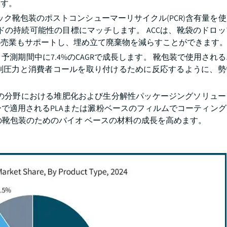
ます。
ック靴包装のポストコンシューマーリサイクル(PCR)含有量を
ドの持続可能性の目標にマッチします。 ACCは、靴袋のドロ
小売業もサポートし、埋め立て廃棄物を減らすことができます
測期間中に7.4%のCAGRで成長します。 靴包装で使用され
制圧力と消費者コールを取り付けるために反応するように、勢
、靴の分野における堆肥化および生分解性パッケージングソリュ
で適用されるPLAまたは澱粉ベースのフィルムでコーティン
の靴包装のためのバイオ ベースの材料の成長を高めます。