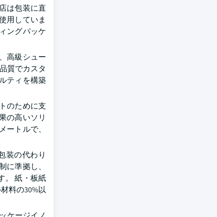
店は包装に直
使用していま
ィングパッケ
、高級シュー
高品質でカスタ
ルティを構築
トのために支
果の高いソリ
方メートルで、
包装の代わり
制に準拠し、
。 紙・板紙
材料の30%以
ッケージイノ