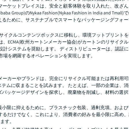
やマーケットプレイスは、安全と顧客体験を取り入れた、改ざん
)のNykaa Fashion(Nykaa Fashion in India and Tma
えるために、サステナブルでスマートなパッケージングフォー
認証およびリサイクルコンテンツボックスに移転し、環境フットプリント
会は、ECMA(欧州カートンメーカー協会)がカートンのリサイク
設計システムを奨励します。 ディストリビューターは、認証
ル市場を網羅するオペレーションを実現します。
 メーカーやブランドは、完全にリサイクル可能または再利用可
ステムに収まることを試みます。 たとえば、一部の企業は、消
ズパッケージデザインを探求し、廃棄物を削減し、材料の選択
最小限に抑えるために、プラスチック包装、過剰充填、および
約するだけでなく、これにより、消費者の好みを最小限に高め、
します。