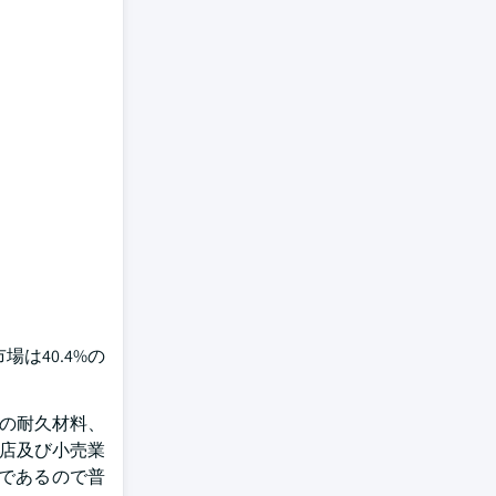
は40.4%の
めの耐久材料、
売店及び小売業
であるので普