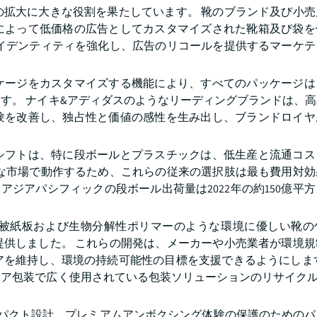
の拡大に大きな役割を果たしています。 靴のブランド及び小売
によって低価格の広告としてカスタマイズされた靴箱及び袋を
アイデンティティを強化し、広告のリコールを提供するマーケテ
ケージをカスタマイズする機能により、すべてのパッケージは
す。 ナイキ&アディダスのようなリーディングブランドは、
験を改善し、独占性と価値の感性を生み出し、ブランドロイヤ
シフトは、特に段ボールとプラスチックは、低生産と流通コス
感な市場で動作するため、これらの従来の選択肢は最も費用対効
と、アジアパシフィックの段ボール出荷量は2022年の約150億平
被紙板および生物分解性ポリマーのような環境に優しい靴の
提供しました。 これらの開発は、メーカーや小売業者が環境規
アを維持し、環境の持続可能性の目標を支援できるようにします
ェア包装で広く使用されている包装ソリューションのリサイクル
ンパクト設計、プレミアムアンボクシング体験の保護のためのパ