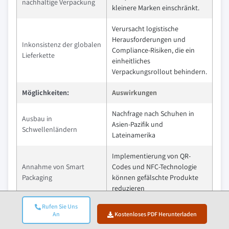
nachhaltige Verpackung
kleinere Marken einschränkt.
Verursacht logistische
Herausforderungen und
Inkonsistenz der globalen
Compliance-Risiken, die ein
Lieferkette
einheitliches
Verpackungsrollout behindern.
Möglichkeiten:
Auswirkungen
Nachfrage nach Schuhen in
Ausbau in
Asien-Pazifik und
Schwellenländern
Lateinamerika
Implementierung von QR-
Annahme von Smart
Codes und NFC-Technologie
Packaging
können gefälschte Produkte
reduzieren
Rufen Sie Uns
Marktführer (2024)
An
Kostenloses PDF Herunterladen