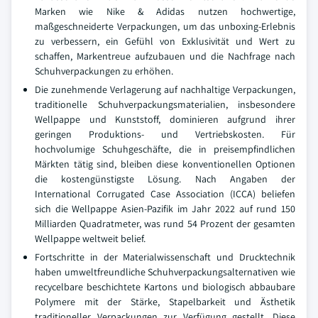
Marken wie Nike & Adidas nutzen hochwertige,
maßgeschneiderte Verpackungen, um das unboxing-Erlebnis
zu verbessern, ein Gefühl von Exklusivität und Wert zu
schaffen, Markentreue aufzubauen und die Nachfrage nach
Schuhverpackungen zu erhöhen.
Die zunehmende Verlagerung auf nachhaltige Verpackungen,
traditionelle Schuhverpackungsmaterialien, insbesondere
Wellpappe und Kunststoff, dominieren aufgrund ihrer
geringen Produktions- und Vertriebskosten. Für
hochvolumige Schuhgeschäfte, die in preisempfindlichen
Märkten tätig sind, bleiben diese konventionellen Optionen
die kostengünstigste Lösung. Nach Angaben der
International Corrugated Case Association (ICCA) beliefen
sich die Wellpappe Asien-Pazifik im Jahr 2022 auf rund 150
Milliarden Quadratmeter, was rund 54 Prozent der gesamten
Wellpappe weltweit belief.
Fortschritte in der Materialwissenschaft und Drucktechnik
haben umweltfreundliche Schuhverpackungsalternativen wie
recycelbare beschichtete Kartons und biologisch abbaubare
Polymere mit der Stärke, Stapelbarkeit und Ästhetik
traditioneller Verpackungen zur Verfügung gestellt. Diese