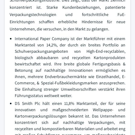
Schuhverpackungsindustrie. Dies zeigt, dass der Markt ziemlich
konzentriert ist. Starke Kundenbeziehungen, patentierte
Verpackungstechnologien und fortschrittliche FuE-
Einrichtungen schaffen erhebliche Hindernisse für neue
Unternehmen, die versuchen, in den Markt zu gelangen.
International Paper Company ist der Marktführer mit einem
Marktanteil von 14,2%, der durch ein breites Portfolio an
Schuhverpackungsangeboten von High-End-recyclablen,
biologisch abbaubaren und recycelten Kartonprodukten
bewirtschaftet wird. Ihre breite globale Fertigungsbasis &
Betonung auf nachhaltige Innovationen ermöglichen es
ihnen, mehrere Endverbrauchermärkte wie Einzelhandel, E-
Commerce, & Spezial-Fußbekleidungsmarken anzusprechen.
Die Einhaltung strenger Umweltvorschriften verstärkt ihren
Führungsstatus weltweit weiter.
DS Smith Plc hält einen 11,8% Marktanteil, der für seine
innovativen und maßgeschneiderten Wellpappe- und
Kartonverpackungslösungen bekannt ist. Das Unternehmen
konzentriert sich auf nachhaltige Verpackungen, mit
recycelten und kompostierbaren Materialien und arbeitet eng