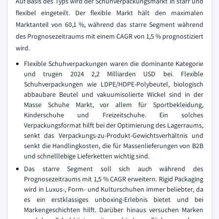
Auf Basis des Typs wird der Schuhverpackungsmarkt in starr und
flexibel eingeteilt. Der flexible Markt hält den maximalen
Marktanteil von 60,1 %, während das starre Segment während
des Prognosezeitraums mit einem CAGR von 1,5 % prognostiziert
wird.
Flexible Schuhverpackungen waren die dominante Kategorie
und trugen 2024 2,2 Milliarden USD bei. Flexible
Schuhverpackungen wie LDPE/HDPE-Polybeutel, biologisch
abbaubare Beutel und vakuumisolierte Wickel sind in der
Masse Schuhe Markt, vor allem für Sportbekleidung,
Kinderschuhe und Freizeitschuhe. Ein solches
Verpackungsformat hilft bei der Optimierung des Lagerraums,
senkt das Verpackungs-zu-Produkt-Gewichtsverhältnis und
senkt die Handlingkosten, die für Massenlieferungen von B2B
und schnelllebige Lieferketten wichtig sind.
Das starre Segment soll sich auch während des
Prognosezeitraums mit 1,5 % CAGR erweitern. Rigid Packaging
wird in Luxus-, Form- und Kulturschuhen immer beliebter, da
es ein erstklassiges unboxing-Erlebnis bietet und bei
Markengeschichten hilft. Darüber hinaus versuchen Marken