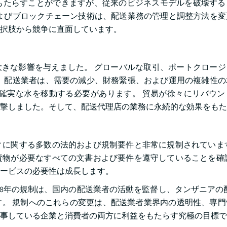
もたらすことができますが、従来のビジネスモデルを破壊する
よびブロックチェーン技術は、配送業務の管理と調整方法を変
択肢から競争に直面しています。
場に大きな影響を与えました。 グローバルな取引、ポートクロー
 配送業者は、需要の減少、財務緊張、および運用の複雑性の
確実な水を移動する必要があります。 貿易が徐々にリバウン
撃しました。そして、配送代理店の業務に永続的な効果をもた
に関する多数の法的および規制要件と非常に規制されています
物が必要なすべての文書および要件を遵守していることを確認
ービスの必要性は成長します。
2018年の規制は、国内の配送業者の活動を監督し、タンザニアの
います。 規制へのこれらの変更は、配送業者業界内の透明性、専
事している企業と消費者の両方に利益をもたらす究極の目標で