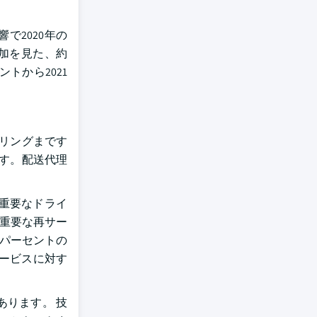
響で2020年の
増加を見た、約
トから2021
ーリングまです
ます。配送代理
重要なドライ
に重要な再サー
7パーセントの
ービスに対す
あります。 技