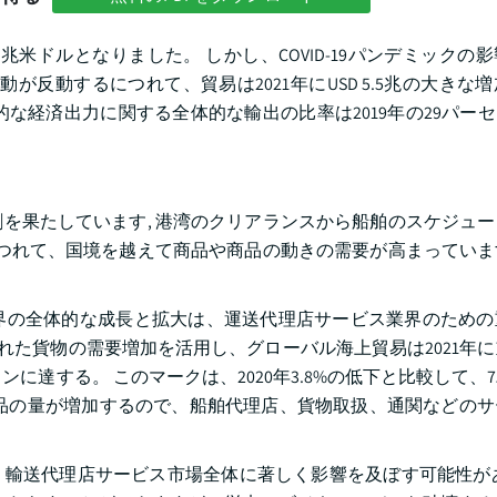
5兆米ドルとなりました。 しかし、COVID-19パンデミックの影
活動が反動するにつれて、貿易は2021年にUSD 5.5兆の大きな
的な経済出力に関する全体的な輸出の比率は2019年の29パーセン
を果たしています, 港湾のクリアランスから船舶のスケジュ
につれて、国境を越えて商品や商品の動きの需要が高まってい
界の全体的な成長と拡大は、運送代理店サービス業界のための
された貨物の需要増加を活用し、グローバル海上貿易は2021年
トンに達する。 このマークは、2020年3.8%の低下と比較して、
品の量が増加するので、船舶代理店、貨物取扱、通関などのサ
、輸送代理店サービス市場全体に著しく影響を及ぼす可能性が