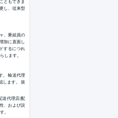
こともできま
更し、従来型
ジャ、乗組員の
増加に直面し
ドするにつれ
らします。
。 輸送代理
します。 規
配送代理店(配
門性、および説
す。