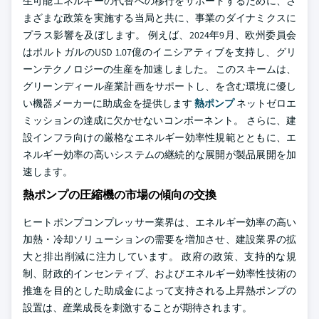
生可能エネルギーの代替への移行をサポートするために、さ
まざまな政策を実施する当局と共に、事業のダイナミクスに
プラス影響を及ぼします。 例えば、2024年9月、欧州委員会
はポルトガルのUSD 1.07億のイニシアティブを支持し、グリ
ーンテクノロジーの生産を加速しました。 このスキームは、
グリーンディール産業計画をサポートし、を含む環境に優し
い機器メーカーに助成金を提供します
熱ポンプ
ネットゼロエ
ミッションの達成に欠かせないコンポーネント。 さらに、建
設インフラ向けの厳格なエネルギー効率性規範とともに、エ
ネルギー効率の高いシステムの継続的な展開が製品展開を加
速します。
熱ポンプの圧縮機の市場の傾向の交換
ヒートポンプコンプレッサー業界は、エネルギー効率の高い
加熱・冷却ソリューションの需要を増加させ、建設業界の拡
大と排出削減に注力しています。 政府の政策、支持的な規
制、財政的インセンティブ、およびエネルギー効率性技術の
推進を目的とした助成金によって支持される上昇熱ポンプの
設置は、産業成長を刺激することが期待されます。