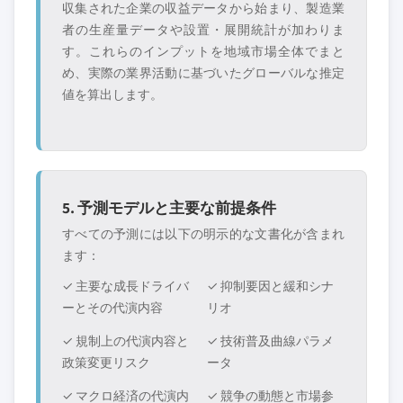
収集された企業の収益データから始まり、製造業
者の生産量データや設置・展開統計が加わりま
す。これらのインプットを地域市場全体でまと
め、実際の業界活動に基づいたグローバルな推定
値を算出します。
5. 予測モデルと主要な前提条件
すべての予測には以下の明示的な文書化が含まれ
ます：
✓ 主要な成長ドライバ
✓ 抑制要因と緩和シナ
ーとその代演内容
リオ
✓ 規制上の代演内容と
✓ 技術普及曲線パラメ
政策変更リスク
ータ
✓ マクロ経済の代演内
✓ 競争の動態と市場参