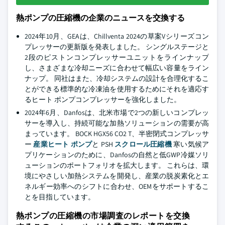
熱ポンプの圧縮機の企業のニュースを交換する
2024年10月、GEAは、Chillventa 2024の草案Vシリーズコン
プレッサーの更新版を発表しました。 シングルステージと
2段のピストンコンプレッサーユニットをラインナップ
し、さまざまな冷却ニーズに合わせて幅広い容量をライン
ナップ。 同社はまた、冷却システムの設計を合理化するこ
とができる標準的な冷凍油を使用するためにそれを適応す
るヒート ポンプコンプレッサーを強化しました。
2024年6月、Danfosは、北米市場で2つの新しいコンプレッ
サーを導入し、持続可能な加熱ソリューションの需要が高
まっています。 BOCK HGX56 CO2 T、半密閉式コンプレッサ
ー
産業ヒート ポンプ
と PSH
スクロール圧縮機
寒い気候ア
プリケーションのために、Danfosの自然と低GWP冷媒ソリ
ューションのポートフォリオを拡大します。 これらは、環
境にやさしい加熱システムを開発し、産業の脱炭素化とエ
ネルギー効率へのシフトに合わせ、OEMをサポートするこ
とを目指しています。
熱ポンプの圧縮機の市場調査のレポートを交換