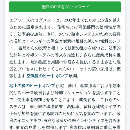
無料のPDFをダウンロード
エアソースのセグメントは、2032年までにUSD 12.5億を越え
るために設定されます。 住宅および商業部門の信頼性が高
く、効率的な加熱、冷却、および熱水システムのための要件
の増加とエネルギーの保全と炭素の足跡の減少の傾斜のシフ
ト。 当局からの投資と相まって技術の進歩を経つと、効率的
な加熱と冷却システムの導入を推進し、さらに産業成長を推
進します。 屋内温度と周囲の快適さを提供するさまざまな温
度とプロセスにわたってこれらのユニットの広い採用は、拡
張します
空気源のヒート ポンプ
展開。
地上の源のヒート ポンプ
住宅、商用、産業用途における効率
的なスペース暖房および冷却ソリューションを提供すること
で、使用率を増加させることにより、成長する。 これらのシ
ステムは、最小限の環境影響、高効率、多様な建物タイプの
十分な加熱を提供する能力のために人気を集めています。 政
府のイニシアチブ, 有利な政策や金融インセンティブを含みま
す, 業界の見通しを増強します. 炭素排出量削減に重点を置