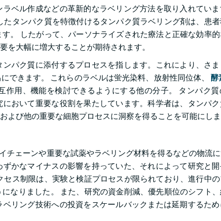
ンラベル作成などの革新的なラベリング方法を取り入れていま
したタンパク質を特徴付けるタンパク質ラベリング剤は、患者
す。 したがって、パーソナライズされた療法と正確な効率的
需要を大幅に増大することが期待されます。
タンパク質に添付するプロセスを指します。これにより、さま
にできます。 これらのラベルは蛍光染料、放射性同位体、
酵
互作用、機能を検討できるようにする他の分子。 タンパク質
究において重要な役割を果たしています。科学者は、タンパク
および他の重要な細胞プロセスに洞察を得ることを可能にしま
サプライチェーンや重要な試薬やラベリング材料を得るなどの物流
わずかなマイナスの影響を持っていた、それによって研究と開
クセス制限は、実験と検証プロセスが限られており、進行中の
になりました。 また、研究の資金削減、優先順位のシフト、
ラベリング技術への投資をスケールバックまたは延期するため