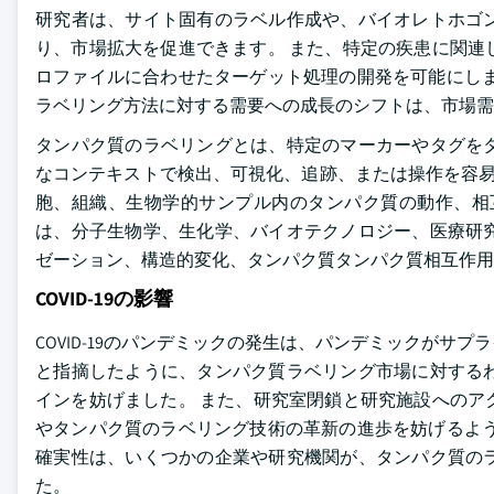
研究者は、サイト固有のラベル作成や、バイオレトホゴ
り、市場拡大を促進できます。 また、特定の疾患に関連
ロファイルに合わせたターゲット処理の開発を可能にしま
ラベリング方法に対する需要への成長のシフトは、市場
タンパク質のラベリングとは、特定のマーカーやタグを
なコンテキストで検出、可視化、追跡、または操作を容易
胞、組織、生物学的サンプル内のタンパク質の動作、相
は、分子生物学、生化学、バイオテクノロジー、医療研
ゼーション、構造的変化、タンパク質タンパク質相互作用
COVID-19の影響
COVID-19のパンデミックの発生は、パンデミックが
と指摘したように、タンパク質ラベリング市場に対する
インを妨げました。 また、研究室閉鎖と研究施設へのア
やタンパク質のラベリング技術の革新の進歩を妨げるよう
確実性は、いくつかの企業や研究機関が、タンパク質の
た。