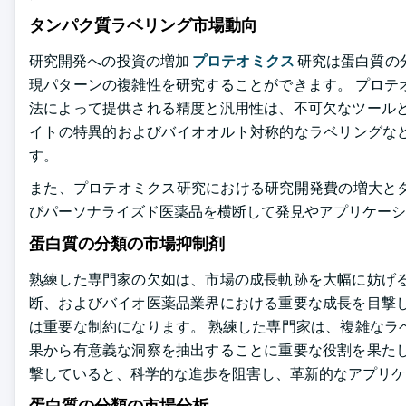
タンパク質ラベリング市場動向
研究開発への投資の増加
プロテオミクス
研究は蛋白質の
現パターンの複雑性を研究することができます。 プロテ
法によって提供される精度と汎用性は、不可欠なツールと
イトの特異的およびバイオオルト対称的なラベリングな
す。
また、プロテオミクス研究における研究開発費の増大と
びパーソナライズド医薬品を横断して発見やアプリケーシ
蛋白質の分類の市場抑制剤
熟練した専門家の欠如は、市場の成長軌跡を大幅に妨げる
断、およびバイオ医薬品業界における重要な成長を目撃し
は重要な制約になります。 熟練した専門家は、複雑なラ
果から有意義な洞察を抽出することに重要な役割を果たし
撃していると、科学的な進歩を阻害し、革新的なアプリケ
蛋白質の分類の市場分析