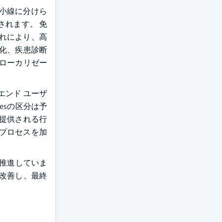
小線に分けら
されます。 免
れにより、高
化、疾患診断
ローカリゼー
エンド ユーザ
iesの区分は予
提供される行
プロセスを加
推進していま
改善し、最終