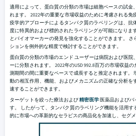
適用によって、蛋白質の分類の市場は細胞ベースの試金
れます。 2022年の重要な市場収益のために考慮される免
疫学的アプローチによるタンパク質のラベリングは、抗
度に特異的および標的されたラベリングが可能になります
とバイオマーカーの発見を強化することができます。 さ
ションを例外的な精度で検討することができます。
蛋白質の分類の市場のエンド ユーザーは病院および医院
ーに分類されます。 2022年のUSD 992.8百万の市場収
測期間の間に重要なペースで成長すると推定されます。 
動の相互作用、機能、およびメカニズムの正確な分析を
速することができます。
ターゲットを絞った療法および
精密医学
医薬品およびバ
す。 したがって、タンパク質のラベリング機能を活用す
的に市場への革新的なセラピスの商品化を加速し、セグメ