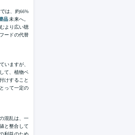
では、約66%
替品
未来へ。
含むより広い聴
フードの代替
していますが、
して、植物ベ
付けすること
にとって一定の
ンの混乱は、一
値と整合して
の利益のため