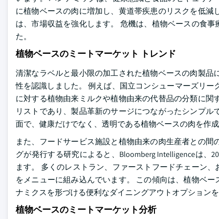
に植物ベースの肉に増加し、黄道帯疾患のリスクを低減し
は、市場収益を強化します。 危機は、植物ベースの食事
た。
植物ベースのミートマーケット トレンド
清潔なラベルと最小限の加工された植物ベースの肉製品に
性を認識しました。 例えば、国立コンシューマーズリーグ、
に対する植物由来ミルクや植物由来の代替品の分類に関す
リストであり、製品革新のサージにつながったシンプルで
面で、健康だけでなく、透明である植物ベースの肉を作成
また、フードサービス施設と植物由来の肉生産者との間の
グが発行する研究によると、Bloomberg Intellige
ます。 多くのレストラン、ファーストフードチェーン、
をメニューに組み込んでいます。 この傾向は、植物ベー
ナミクスを形づける便利なダイニングアウトオプションを
植物ベースのミートマーケット分析