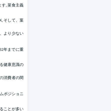
す, 菜食主義
ンK, そして、葉
、より少ない
32年までに重
る健康意識の
の消費者の間
アムポジショニ
ることが多い