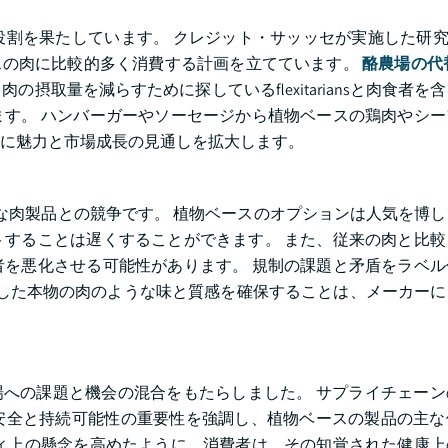
割を果たしています。 クレジット・サッッセが実施した研究
ースの肉に比較的多く消費する計画を立てています。
酪農場の代
取量を減らすために探しているflexitariansと肉食者を
す。 ハンバーガーやソーセージから植物ベースの鶏肉やシー
らに魅力と市場成長の見通しを拡大します。
な肉製品との競争です。 植物ベースのオプションは人気を博
することは遅くすることができます。 また、従来の肉と比較
を悪化させる可能性があります。 規制の課題と矛盾をラベル
貫した本物の肉のような味と質感を確保することは、メーカー
肉市場への課題と機会の混合をもたらしました。 サプライチェー
安全と持続可能性の重要性を強調し、植物ベースの製品の主な
ィ上の懸念を高めたように、消費者は、その知覚された健康上