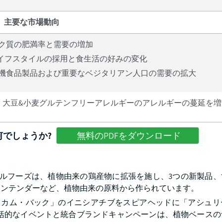
主要な市場動向
パク質の肥満率と需要の増加
ライフスタイルの採用と食生活の好みの変化
有機食品製品および重要なベジタリアン人口の需要の拡大
、大豆&小麦グルテンフリーアレルギーのアレルギーの蔓延を増
でしょうか?
無料のPDFをダウンロード
シブルフーズは、植物由来の鶏産物に拡張を施し、3つの新製品
キンテンダーなど、植物由来の原料から作られています。
ー・カム・バック」のイニシアチブをスピアヘッドに「アシュ
包括的なイベントと統合ブランドキャンペーンは、植物ベースの