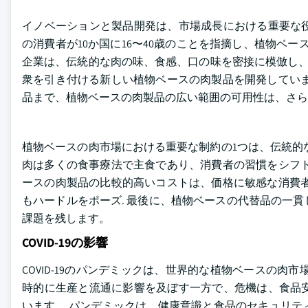
イノベーションと製品開発は、市場成長における重要な役
の消費者が10か国に16〜40歳のことを指摘し、植物ベ
企業は、伝統的な肉の味、食感、口の味を密接に模倣し、肉の摂
衆を引き付ける新しい植物ベースの肉製品を開発していま
品まで、植物ベースの肉製品の広い範囲の可用性は、さ
植物ベースの肉市場における重要な制約の1つは、伝統的
肉は多くの食事療法で主食であり、消費者の習慣をシフト
ースの肉製品の比較的高いコストは、価格に敏感な消費者
もハードルをポーズ. 最後に、植物ベースの代替品の一
課題を残します。
COVID-19の影響
COVID-19のパンデミックは、世界的な植物ベースの
時的に生産と流通に影響を及ぼす一方で、危機は、食品
います。 パンデミックは、健康意識と食品のセキュリテ