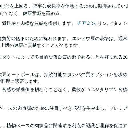
に10.5%を上回る、堅牢な成長率を体験するために期待されていま
けでなく、健康意識を高める.
、満足感と肉様な質感を提供します。
チアミン
, リン, ビタミ
境負荷の低下のために祝われます。 エンドウ豆の栽培は、通常
は土壌の健康に貢献することができます。
ダクトによって多目的な蛋白質の源であることを好まれる20
大豆ミートボールは、持続可能なタンパク質オプションを求め
な料理に適応します。
、食感や栄養価を損なうことなく、柔軟かつベジタリアン食後
植物ベースの肉市場のための注目すべき収益を生み出し、プレミ
し、植物ベースの肉製品に関連する利点の認識と理解を促進す