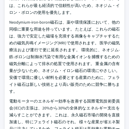
は、これらが最も経済的で信頼性が高いため、ネオジム・イ
ロン・ボロンの使用を優先します。
Neodymium-iron-boron磁石は、薬や環境保護において、他の
同様に重要な用途を持っています。 たとえば、これらの磁石
は、強力で安定した磁場を充填する画像をキャプチャするた
めの磁気共鳴イメージング(MRI)で使用されます。 医学の磁気
療法および運行で更に延長されます。 環境的に、ネオジム-
鉄-ボロンは制御水汚染で有用な金属イオンを捕獲するための
磁気分離によって排水の処置で使用されます。 重金属の含有
量が少ないため、ネオジム・イロン磁石の環境にやさしい。
安価で環境に優しい材料を必要とする産業のために、フェラ
イト磁石は新しい技術とより高い販売のために競争に勝ちま
す。
電動モーターのエネルギー効率を改善する国際電気技術委員
会(IEC)の主張は、20%から30%の全体的なエネルギー支出を
減らすことができます。 これは、永久磁石市場の開発を直接
加速し、特にフェライト磁石のそれ。 様々な産業が省エネ製
品に注力しているため、フェライト磁石は高効率な電動モー