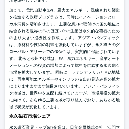
場を燃やしています。
加えて、電気自動車(EV)、風力エネルギー、洗練された製造
を推進する政府プログラムは、同時にイノベーションとロー
カル消費を増加させます。 主要な風力の取付けの国の地位と
結合される世界のEVのほぼ60%の生産は永久的な磁石のため
のより大きい必要性を作成します。 アジア・パシフィック
は、原材料や技術の制御を強化していますが、永久磁石のグ
ローバル・アリーナでの優位性は、実質的に保証されていま
す。 北米と欧州の領域は、EV、風力エネルギー、産業オート
メーションへの投資の増加によって燃料を供給する永久磁石
市場を拡大しています。 同時に、ラテンアメリカとMEA地域
は、再生可能エネルギーやインフラの支出の見込み客の拡大
によりますますます注目されています。 アジア・パシフィッ
ク地域は、世界中を支配し続けていますが、市場規模の拡大
に向けて、あらゆる主要地域が取り組んでおり、あらゆる地
域で状況が変化しています。
永久磁石市場シェア
永久磁石業界トップ5の企業は、日立金属株式会社、江門マ