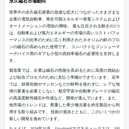
永久磁石市場動向
世界中の永久磁石産業の急速な拡大につながったさまざまな
企業の電気自動車、再生可能エネルギー発電システムおよび
オートメーションの増加の興味。 最も注目される動きの1つ
は、自動車および風力エネルギーの市場の高いコスト パフォ
ーマンスの比率のために広く利用されたネオジムの鉄のブロ
ンの磁石の高められた使用です。 コンパクトなコンシューマ
ーデバイス用のギアも小型の高効率磁石の必要性を支持しま
す。
製造業では、企業は磁石の性能を高めるために高度の焼結お
よび結合プロセスのために支払う準備ができています。 近年
では、鉄窒化物やマンガンなどの材料を使わずに、レアな地
球の要素を必要としない、航空宇宙や自動車グレードの磁石
の高温度耐性磁石や作成など、開発が進んでいます。 また、
他市場のトレンドは、廃棄した希少種元素を終生製品から利
用する取り組みです。 技術の進歩とともに、このいくつかの
新しい開発を進めています。
たとえば、2024年10月、Goudsmitマグネティックスは、100