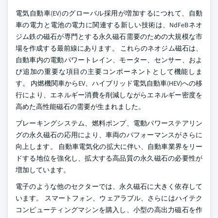
電気自動車(EV)のグローバル採用が増加するにつれて、自動
車の電力と電池の電力に関連する新しい技術は、NdFeBネオ
ジム鉄の磁石が専門とする永久磁石需要のための大規模な市
場を作成する最前線にあります。 これらのネオジム磁石は、
自動車内の電動パワートレイン、モーター、センサー、およ
び追加の重要な項目の主要コンポーネントとして機能しま
す。
内燃機関車からEV、ハイブリッド電気自動車(HEV)への移
行により、エネルギー消費を削減しながらエネルギー密度を
高めた高性能磁石の需要が生まれました。
ブレーキングシステム、燃料ポンプ、電動パワーステアリン
グの永久磁石の応用により、車両のパフォーマンスがさらに
向上します。
自動車電気化の拡大に伴い、自動車業界をリー
ドする地位を強化し、拡大する高品質の永久磁石の必要性が
増加しています。
電子のような他のセクターでは、永久磁石に大きく依存して
います。 スマートフォン、ウェアラブル、さらにはハイテク
コンピューティングマシンを購入し、小型の高出力磁石を作