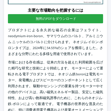
主要な市場動向を把握するには
無料のPDFをダウンロード
プロダクトによる永久的な磁石の企業はフェライト、
neodymium-iron-boron、サマリウムのコバルト、アルミニウ
ム ニッケルのコバルトに分けられます。 ネオジム-イロン-ボ
ロンタイプは、2024年に54.55%のシェアを獲得しました。さ
まざまな分野にわたる多様な用途で使用されています。
市場における存在感は、従来の方法を超えた利用範囲を広げ
た精巧な研究と技術により持続します。 モーターによって運
転される電子プロダクトでは、ネオジム鉄boronは電気モー
ター、発電機およびスピーカーのコンポーネントとして広く
利用されます。 駆動やセンシングの要素を持つモーターやそ
の他のデバイスは、高い磁気エネルギー製品、安定した磁気
特性、および高い飽和磁気誘導のために、これらのネオジム-
鉄-ボロンによって最適です。 電子機器の世界的な普及のた
めに、特に消費者用電子機器および産業オートメーションで