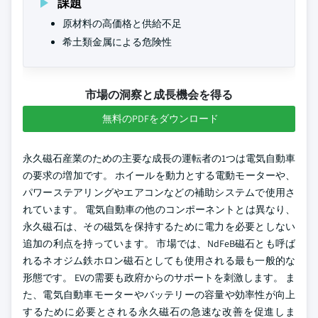
課題
原材料の高価格と供給不足
希土類金属による危険性
市場の洞察と成長機会を得る
無料のPDFをダウンロード
永久磁石産業のための主要な成長の運転者の1つは電気自動車
の要求の増加です。 ホイールを動力とする電動モーターや、
パワーステアリングやエアコンなどの補助システムで使用さ
れています。 電気自動車の他のコンポーネントとは異なり、
永久磁石は、その磁気を保持するために電力を必要としない
追加の利点を持っています。 市場では、NdFeB磁石とも呼ば
れるネオジム鉄ホロン磁石としても使用される最も一般的な
形態です。 EVの需要も政府からのサポートを刺激します。 ま
た、電気自動車モーターやバッテリーの容量や効率性が向上
するために必要とされる永久磁石の急速な改善を促進しま