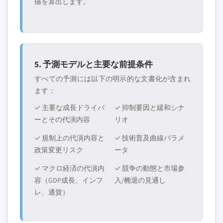
値を算出します。
5. 予測モデルと主要な前提条件
すべての予測には以下の明示的な文書化が含まれ
ます：
✓ 主要な成長ドライバ
✓ 抑制要因と緩和シナ
ーとその代演内容
リオ
✓ 規制上の代演内容と
✓ 技術普及曲線パラメ
政策変更リスク
ータ
✓ マクロ経済の代演内
✓ 競争の動態と市場参
容（GDP成長、インフ
入/椭退の見通し
レ、通貨）