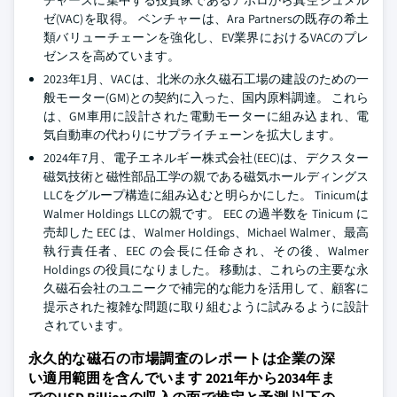
チャーズに集中する投資家であるアポロから真空シュメル
ゼ(VAC)を取得。 ベンチャーは、Ara Partnersの既存の希土
類バリューチェーンを強化し、EV業界におけるVACのプレ
ゼンスを高めています。
2023年1月、VACは、北米の永久磁石工場の建設のための一
般モーター(GM)との契約に入った、国内原料調達。 これら
は、GM車用に設計された電動モーターに組み込まれ、電
気自動車の代わりにサプライチェーンを拡大します。
2024年7月、電子エネルギー株式会社(EEC)は、デクスター
磁気技術と磁性部品工学の親である磁気ホールディングス
LLCをグループ構造に組み込むと明らかにした。 Tinicumは
Walmer Holdings LLCの親です。 EEC の過半数を Tinicum に
売却した EEC は、Walmer Holdings、Michael Walmer、最高
執行責任者、EEC の会長に任命され、その後、Walmer
Holdings の役員になりました。 移動は、これらの主要な永
久磁石会社のユニークで補完的な能力を活用して、顧客に
提示された複雑な問題に取り組むように試みるように設計
されています。
永久的な磁石の市場調査のレポートは企業の深
い適用範囲を含んでいます 2021年から2034年ま