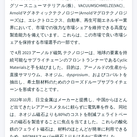
グソースニューマテリアル(株)、VACUUMSCHMELZE(VAC)、
Arnoldマグネティックテクノロジー(Arnoldマグロテクノロジ
ーズ)は、エレクトロニクス、自動車、再生可能エネルギー業
界において、市場での強力な市場シェアを維持できる高度な
製造能力を備えています。 これらは、この市場で良い市場シ
ェアを保持する市場選手の一部です。
で 4月 2023 アーノルド磁気 テクノロジーは、地球の要素を持
続可能なサプライチェーンのフロントランナーであるCyclic
Materialsと手を結びました。 目的は、アーノルドの生産から
直接サマリウム、ネオジム、dysprosium、およびコバルトを
抽出し、希土類材料のためのクローズドループサプライチェ
ーンを形成することです。
2022年10月、日立金属はメーカーと提携し、中国からほとん
ど出てきたレアアースメタルに頼らずに電気車を作る。 同社
は、ネオジム磁石よりも80%のコストを削減フェライトベー
スの磁石を製造することに焦点を当てました。 これらの酸化
鉄のフェライト磁石は、材料のほとんどが簡単に利用できる
ため、NEOMAXスーパー磁石よりもはるかに安価でした。