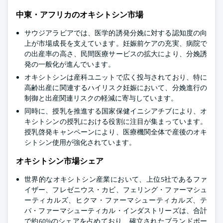
中東・アフリカのオキシトシン市場
サウジアラビアでは、医学的誘発分娩に対する認知度の向
上が市場成長を支えています。妊娠前ケアの充実、病院で
の出産率の高さ、民間医療サービスの拡大により、分娩誘
発の一般化が進んでいます。
オキシトシンは産科ユニットで広く投与されており、特に
高齢出産に関連するハイリスク妊娠において、分娩進行の
制御と出産関連リスクの軽減に寄与しています。
同時に、授乳を推進する国家保健イニシアチブにより、オ
キシトシンの授乳における役割に注目が集まっています。
授乳啓発キャンペーンにより、医療機関全体で産後のオキ
シトシン使用が強化されています。
オキシトシン市場シェア
世界的なオキシトシン産業において、上位5社であるファ
イザー、フレゼニウス・カビ、フェリング・ファーマシュ
ーティカルズ、ヒクマ・ファーマシューティカルズ、テ
バ・ファーマシューティカル・インダストリーズは、合計
で約60%のシェアを占めており、確立されたブランドポー