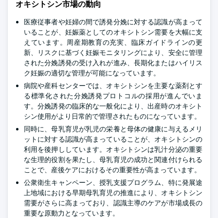
オキシトシン市場の動向
医療従事者や妊婦の間で誘発分娩に対する認識が高まって
いることが、妊娠薬としてのオキシトシン需要を大幅に支
えています。周産期教育の充実、臨床ガイドラインの更
新、リスクに基づく妊娠モニタリングにより、安全に管理
された分娩誘発の受け入れが進み、長期化またはハイリス
ク妊娠の適切な管理が可能になっています。
病院や産科センターでは、オキシトシンを主要な薬剤とす
る標準化された分娩誘発プロトコルの採用が進んでいま
す。分娩誘発の臨床的な一般化により、出産時のオキシト
シン使用がより日常的で管理されたものになっています。
同時に、母乳育児が乳児の栄養と母体の健康に与えるメリ
ットに対する認識が高まっていることが、オキシトシンの
利用を後押ししています。オキシトシンは乳汁分泌の重要
な生理的役割を果たし、母乳育児の成功と関連付けられる
ことで、産後ケアにおけるその重要性が高まっています。
公衆衛生キャンペーン、授乳支援プログラム、特に発展途
上地域における早期母乳育児の推進により、オキシトシン
需要がさらに高まっており、認識主導のケアが市場成長の
重要な原動力となっています。