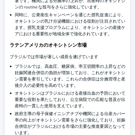
著です。機関による分娩率の上昇が、出産時のオキシトシ
ンの routine な投与をさらに強化しています。
同時に、公衆衛生キャンペーンを通じた授乳促進により、
オキシトシンの乳汁分泌機能における役割が注目されてい
ます。授乳支援プログラムにより、オキシトシンの産後ケ
アにおける重要性が地域全体で強化されています。
ラテンアメリカのオキシトシン市場
ブラジルでは市場が著しい成長を遂げています
ブラジルでは、高血圧、糖尿病、帝王切開率の上昇などの
妊娠関連合併症の負担が増加しており、これがオキシトシ
ン需要を牽引しています。これらの合併症は分娩管理と産
後介入の必要性を高めています。
オキシトシンはブラジルにおける産後出血の予防において
重要な役割を果たしており、公立病院での広範な普及が出
産時の一貫した使用を支えています。
政府主導の母子保健イニシアチブや機関による出産カバー
率の向上がオキシトシン需要をさらに強化しており、妊娠
合併症がブラジルにおける市場の主要な推進要因となって
います。