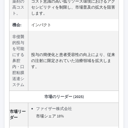
薬剤の
コスト意識の高い低リソース環境におけるアク
高コス
セシビリティを制限し、市場普及の拡大を阻害
ト。
します。
機会:
インパクト
非侵襲
的投与
を可能
にする
投与の簡便化と患者受容性の向上により、従来
鼻腔
の注射に限定されていた治療領域を拡大しま
内・口
す。
腔粘膜
送達シ
ステム
市場のリーダー (2025)
ファイザー株式会社
市場リー
市場シェア 18%
ダー