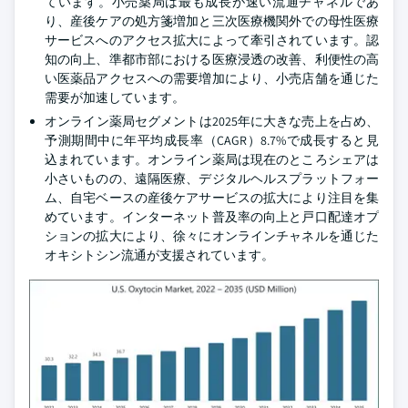
ています。小売薬局は最も成長が速い流通チャネルであ
り、産後ケアの処方箋増加と三次医療機関外での母性医療
サービスへのアクセス拡大によって牽引されています。認
知の向上、準都市部における医療浸透の改善、利便性の高
い医薬品アクセスへの需要増加により、小売店舗を通じた
需要が加速しています。
オンライン薬局セグメントは2025年に大きな売上を占め、
予測期間中に年平均成長率（CAGR）8.7%で成長すると見
込まれています。オンライン薬局は現在のところシェアは
小さいものの、遠隔医療、デジタルヘルスプラットフォー
ム、自宅ベースの産後ケアサービスの拡大により注目を集
めています。インターネット普及率の向上と戸口配達オプ
ションの拡大により、徐々にオンラインチャネルを通じた
オキシトシン流通が支援されています。