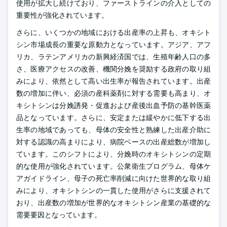
使用が拡大し続けており、ファーストラインの介入としての
重要性が強化されています。
さらに、いくつかの地域における出産率の上昇も、オキシト
シン市場成長の重要な原動力となっています。アジア、アフ
リカ、ラテンアメリカの新興経済国では、生殖年齢人口の多
さ、医療アクセスの改善、機関分娩を奨励する政府の取り組
みにより、依然として高い出生率が報告されています。出産
数の増加に伴い、必須の産科薬剤に対する需要も高まり、オ
キシトシンは分娩誘発・促進および産後出血予防の基幹医薬
品となっています。さらに、安定または緩やかに低下する出
生率の地域であっても、母体の安全性と熟練した出産介助に
対する認識の高まりにより、病院ベースの出産総数が増加し
ています。このシフトにより、分娩時のオキシトシンの定期
的な使用が強化されています。公衆衛生プログラム、母体ケ
アガイドライン、母子の死亡率削減に向けた世界的な取り組
みにより、オキシトシンの一貫した使用がさらに支援されて
おり、出産数の増加が世界的なオキシトシン産業の基礎的な
需要要因となっています。