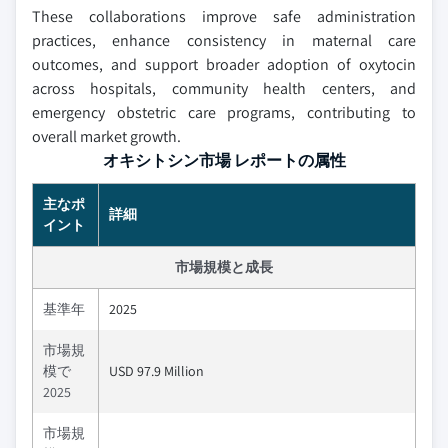
These collaborations improve safe administration
practices, enhance consistency in maternal care
outcomes, and support broader adoption of oxytocin
across hospitals, community health centers, and
emergency obstetric care programs, contributing to
overall market growth.
オキシトシン市場 レポートの属性
主なポ
詳細
イント
市場規模と成長
基準年
2025
市場規
模で
USD 97.9 Million
2025
市場規