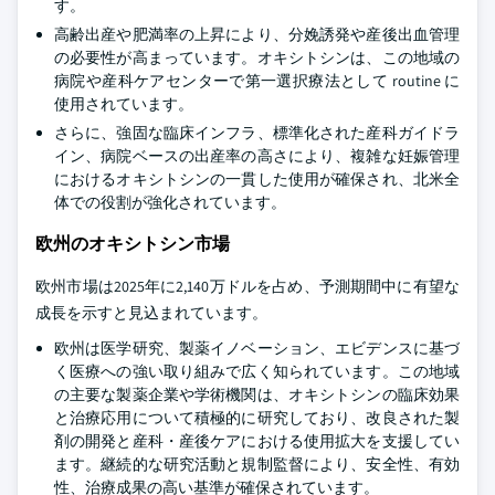
す。
高齢出産や肥満率の上昇により、分娩誘発や産後出血管理
の必要性が高まっています。オキシトシンは、この地域の
病院や産科ケアセンターで第一選択療法として routine に
使用されています。
さらに、強固な臨床インフラ、標準化された産科ガイドラ
イン、病院ベースの出産率の高さにより、複雑な妊娠管理
におけるオキシトシンの一貫した使用が確保され、北米全
体での役割が強化されています。
欧州のオキシトシン市場
欧州市場は2025年に2,140万ドルを占め、予測期間中に有望な
成長を示すと見込まれています。
欧州は医学研究、製薬イノベーション、エビデンスに基づ
く医療への強い取り組みで広く知られています。この地域
の主要な製薬企業や学術機関は、オキシトシンの臨床効果
と治療応用について積極的に研究しており、改良された製
剤の開発と産科・産後ケアにおける使用拡大を支援してい
ます。継続的な研究活動と規制監督により、安全性、有効
性、治療成果の高い基準が確保されています。