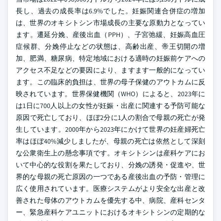
長し、過去の成長率は6.9%でした。妊娠関連合併症の増加
は、世界のオキシトシン市場成長の主要な原動力となってい
ます。遷延分娩、産後出血（PPH）、子宮弛緩、妊娠高血圧
症候群、分娩停止などの状態は、高齢出産、帝王切開の増
加、肥満、糖尿病、特定地域における適時の妊娠前ケアへの
アクセス不足などの要因により、ますます一般的になってい
ます。この臨床的負担は、世界の母子保健のアウトカムに反
映されています。世界保健機関（WHO）によると、2023年に
は1日に700人以上の女性が妊娠・出産に関連する予防可能な
原因で死亡しており、ほぼ2分に1人の割合で母親の死亡が発
生しています。2000年から2023年にかけて世界の妊産婦死亡
率はほぼ40%減少しましたが、母親の死亡は依然として深刻
な公衆衛生上の懸念事項です。オキシトシンは産科ケアにお
いて中心的な役割を果たしており、分娩の誘発・促進や、世
界的な母親の死亡原因の一つである産後出血の予防・管理に
広く使用されています。医療システムがより安全な出産と改
善された母体のアウトカムを優先する中、病院、産科センタ
ー、緊急産科ケアユニットにおけるオキシトシンの定期的な