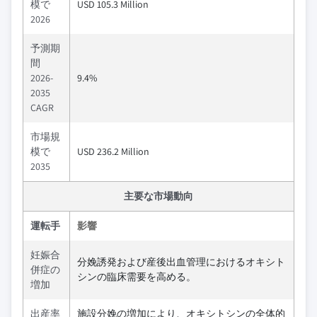
模で
USD 105.3 Million
2026
予測期
間
2026-
9.4%
2035
CAGR
市場規
模で
USD 236.2 Million
2035
主要な市場動向
運転手
影響
妊娠合
分娩誘発および産後出血管理におけるオキシト
併症の
シンの臨床需要を高める。
増加
出産率
施設分娩の増加により、オキシトシンの全体的