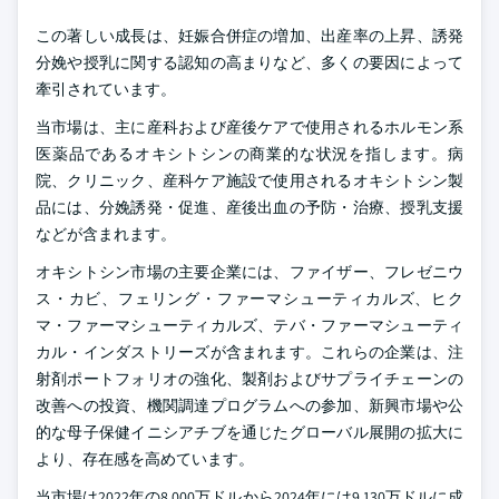
この著しい成長は、妊娠合併症の増加、出産率の上昇、誘発
分娩や授乳に関する認知の高まりなど、多くの要因によって
牽引されています。
当市場は、主に産科および産後ケアで使用されるホルモン系
医薬品であるオキシトシンの商業的な状況を指します。病
院、クリニック、産科ケア施設で使用されるオキシトシン製
品には、分娩誘発・促進、産後出血の予防・治療、授乳支援
などが含まれます。
オキシトシン市場の主要企業には、ファイザー、フレゼニウ
ス・カビ、フェリング・ファーマシューティカルズ、ヒク
マ・ファーマシューティカルズ、テバ・ファーマシューティ
カル・インダストリーズが含まれます。これらの企業は、注
射剤ポートフォリオの強化、製剤およびサプライチェーンの
改善への投資、機関調達プログラムへの参加、新興市場や公
的な母子保健イニシアチブを通じたグローバル展開の拡大に
より、存在感を高めています。
当市場は2022年の8,000万ドルから2024年には9,130万ドルに成