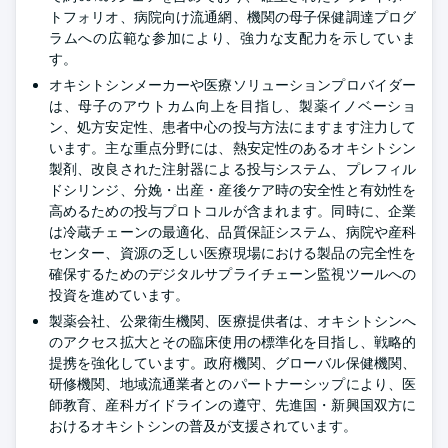
トフォリオ、病院向け流通網、機関の母子保健調達プログ
ラムへの広範な参加により、強力な支配力を示していま
す。
オキシトシンメーカーや医療ソリューションプロバイダー
は、母子のアウトカム向上を目指し、製薬イノベーショ
ン、処方安定性、患者中心の投与方法にますます注力して
います。主な重点分野には、熱安定性のあるオキシトシン
製剤、改良された注射器による投与システム、プレフィル
ドシリンジ、分娩・出産・産後ケア時の安全性と有効性を
高めるための投与プロトコルが含まれます。同時に、企業
は冷蔵チェーンの最適化、品質保証システム、病院や産科
センター、資源の乏しい医療現場における製品の完全性を
確保するためのデジタルサプライチェーン監視ツールへの
投資を進めています。
製薬会社、公衆衛生機関、医療提供者は、オキシトシンへ
のアクセス拡大とその臨床使用の標準化を目指し、戦略的
提携を強化しています。政府機関、グローバル保健機関、
研修機関、地域流通業者とのパートナーシップにより、医
師教育、産科ガイドラインの遵守、先進国・新興国双方に
おけるオキシトシンの普及が支援されています。