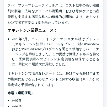
テバ・ファーマシューティカルズは、コスト効率の高い注射
剤の製剤、広範なグローバル流通網、および母体ケアと出産
管理を支援する病院入札への積極的な関与により、オキシト
シン市場で重要な役割を果たしています。
オキシトシン業界ニュース：
2023年7月、エンド・インターナショナル社はピトシン
（オキシトシン注射）バイアルをプレミア社のProvideGx
およびPremierProRxプログラムを通じて供給するパートナ
ーシップを締結しました。この提携は流通チャネルを強化
し、医療提供者へのピトシン安定供給を確保するととも
に、両社の市場拡大に貢献しました。
オキシトシン市場調査レポートには、2022年から2035年まで
の期間における以下のセグメントに関する収益（米ドル）の
推定値と予測が含まれています：
市場（適応症別）
分娩前
分娩後