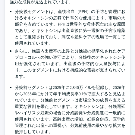
強力な成長が見込まれています。
分娩後セグメントは、産後出血（PPH）の予防と管理にお
けるオキシトシンの広範で日常的な使用により、市場の大
部分を占めています。PPHは世界的な母体死亡の主な原因
であり、オキシトシンは出産直後に第一選択の子宮収縮薬
として推奨されており、病院や産科ケアの現場で一貫して
使用されています。
さらに、施設内出産率の上昇と分娩後の標準化されたケア
プロトコルへの強い遵守により、分娩後のオキシトシン使
用が強化されています。出産後の予防的な大量投与によ
り、このセグメントにおける持続的な需要が支えられてい
ます。
分娩前セグメントは2025年に2,840万ドルを記録し、2026年
から2035年にかけて年平均成長率9.1%で拡大すると見込ま
れています。分娩前セグメントは市場全体の成長を支える
重要な役割を果たしています。オキシトシンは、分娩遷延
やハイリスク妊娠の場合に分娩誘発や分娩促進に一般的に
使用されています。高齢出産の増加、妊娠合併症、医学的
管理された出産への重視が、分娩前使用の緩やかな拡大を
後押ししています。