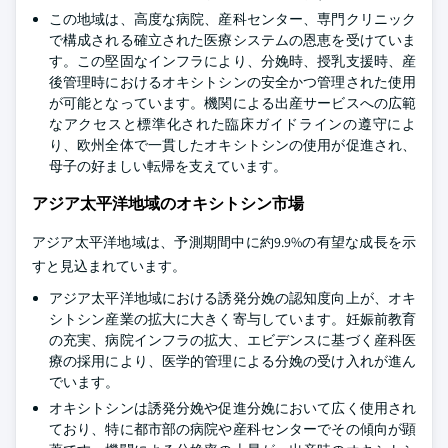
この地域は、高度な病院、産科センター、専門クリニック
で構成される確立された医療システムの恩恵を受けていま
す。この堅固なインフラにより、分娩時、授乳支援時、産
後管理時におけるオキシトシンの安全かつ管理された使用
が可能となっています。機関による出産サービスへの広範
なアクセスと標準化された臨床ガイドラインの遵守によ
り、欧州全体で一貫したオキシトシンの使用が促進され、
母子の好ましい転帰を支えています。
アジア太平洋地域のオキシトシン市場
アジア太平洋地域は、予測期間中に約9.9%の有望な成長を示
すと見込まれています。
アジア太平洋地域における誘発分娩の認知度向上が、オキ
シトシン産業の拡大に大きく寄与しています。妊娠前教育
の充実、病院インフラの拡大、エビデンスに基づく産科医
療の採用により、医学的管理による分娩の受け入れが進ん
でいます。
オキシトシンは誘発分娩や促進分娩において広く使用され
ており、特に都市部の病院や産科センターでその傾向が顕