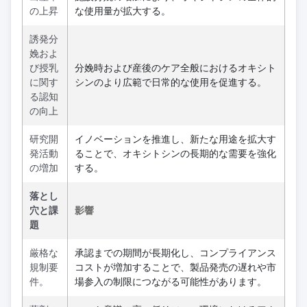
の上昇
な使用量が拡大する。
誘発分
娩およ
び授乳
分娩時および産後のケア全般におけるオキシト
に関す
シンのより広範で日常的な使用を促進する。
る認知
の向上
研究開
イノベーションを推進し、新たな用途を拡大す
発活動
ることで、オキシトシンの長期的な需要を強化
の増加
する。
落とし
穴と課
影響
題
厳格な
承認までの期間が長期化し、コンプライアンス
規制要
コストが増加することで、製品発売の遅れや市
件。
場参入の制限につながる可能性があります。