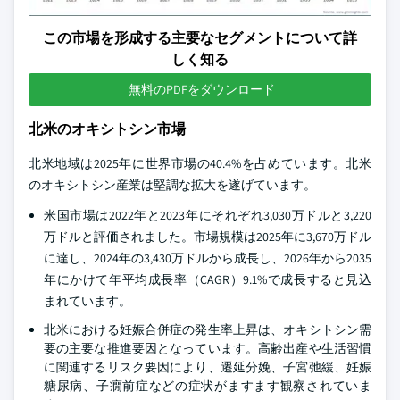
この市場を形成する主要なセグメントについて詳
しく知る
無料のPDFをダウンロード
北米のオキシトシン市場
北米地域は2025年に世界市場の40.4%を占めています。北米
のオキシトシン産業は堅調な拡大を遂げています。
米国市場は2022年と2023年にそれぞれ3,030万ドルと3,220
万ドルと評価されました。市場規模は2025年に3,670万ドル
に達し、2024年の3,430万ドルから成長し、2026年から2035
年にかけて年平均成長率（CAGR）9.1%で成長すると見込
まれています。
北米における妊娠合併症の発生率上昇は、オキシトシン需
要の主要な推進要因となっています。高齢出産や生活習慣
に関連するリスク要因により、遷延分娩、子宮弛緩、妊娠
糖尿病、子癇前症などの症状がますます観察されていま