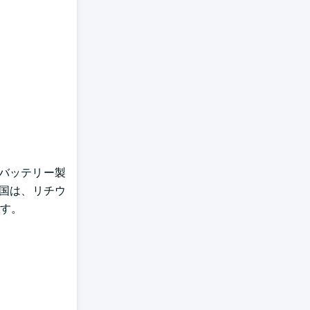
内バッテリー製
国は、リチウ
す。