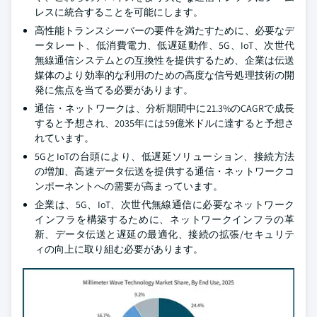
レスに統合することを可能にします。
高性能トランスシーバーの要件を満たすために、必要なデ
ータレート、低消費電力、低遅延動作、5G、IoT、次世代
無線通信システムとの互換性を提供するため、企業は伝送
媒体のより効率的な利用のための高度な信号処理技術の開
発に焦点を当てる必要があります。
通信・ネットワークは、分析期間中に21.3%のCAGRで成長
すると予想され、2035年には59億米ドルに達すると予想さ
れています。
5GとIoTの台頭により、低遅延ソリューション、接続方法
の増加、高速データ伝送を提供する通信・ネットワークコ
ンポーネントへの需要が高まっています。
企業は、5G、IoT、次世代無線通信に必要なネットワーク
インフラを構築するために、ネットワークインフラの革
新、データ伝送と遅延の最適化、接続の拡張/セキュリテ
ィの向上に取り組む必要があります。