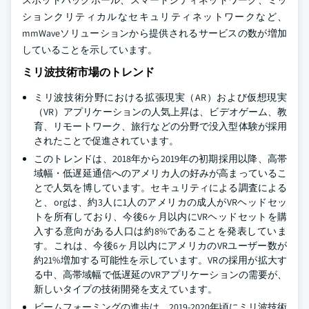
スポットバックホール、スマートシティネットワーク、ミッ
ションクリティカルなセキュリティネットワークなど、
mmWaveソリューションから提供されるサービスの数が増加
していることを示しています。
ミリ波技術市場のトレンド
ミリ波技術分野における拡張現実（AR）および仮想現実
（VR）アプリケーションの人気上昇は、ビデオゲーム、教
育、リモートワーク、旅行などの分野で没入型体験が採用
されたことで促進されています。
このトレンドは、2018年から2019年の初期採用以降、高帯
域幅・低遅延通信へのアメリカ人の好みが高まっているこ
とで人気を博しています。セキュリティによる調査による
と、orgは、約3人に1人のアメリカの成人がVRヘッドセッ
トを所有しており、今後6ヶ月以内にVRヘッドセットを購
入する意向がある人口は約8%であることを発表していま
す。これは、今後6ヶ月以内にアメリカのVRユーザー数が
約21%増加する可能性を示しています。VRの採用が拡大す
る中、高帯域幅で低遅延のVRアプリケーションの需要が、
新しいタイプの技術開発を支えています。
ビームフォーミングの進歩は、2019-2020年頃にミリ波技術