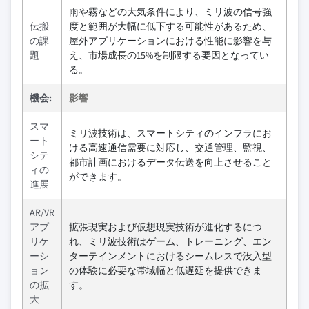
雨や霧などの大気条件により、ミリ波の信号強
伝搬
度と範囲が大幅に低下する可能性があるため、
の課
屋外アプリケーションにおける性能に影響を与
題
え、市場成長の15%を制限する要因となってい
る。
機会:
影響
スマ
ミリ波技術は、スマートシティのインフラにお
ート
ける高速通信需要に対応し、交通管理、監視、
シテ
都市計画におけるデータ伝送を向上させること
ィの
ができます。
進展
AR/VR
アプ
拡張現実および仮想現実技術が進化するにつ
リケ
れ、ミリ波技術はゲーム、トレーニング、エン
ーシ
ターテインメントにおけるシームレスで没入型
ョン
の体験に必要な帯域幅と低遅延を提供できま
の拡
す。
大