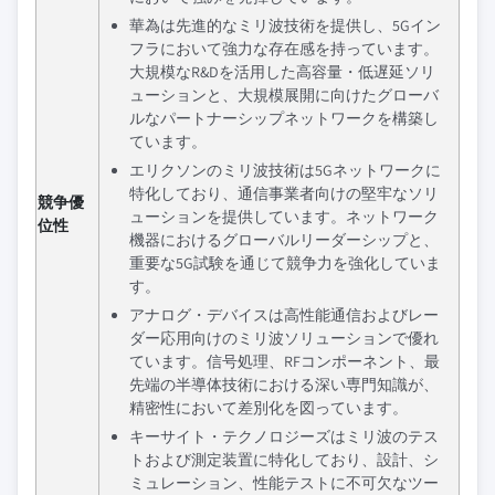
華為は先進的なミリ波技術を提供し、5Gイン
フラにおいて強力な存在感を持っています。
大規模なR&Dを活用した高容量・低遅延ソリ
ューションと、大規模展開に向けたグローバ
ルなパートナーシップネットワークを構築し
ています。
エリクソンのミリ波技術は5Gネットワークに
特化しており、通信事業者向けの堅牢なソリ
競争優
ューションを提供しています。ネットワーク
位性
機器におけるグローバルリーダーシップと、
重要な5G試験を通じて競争力を強化していま
す。
アナログ・デバイスは高性能通信およびレー
ダー応用向けのミリ波ソリューションで優れ
ています。信号処理、RFコンポーネント、最
先端の半導体技術における深い専門知識が、
精密性において差別化を図っています。
キーサイト・テクノロジーズはミリ波のテス
トおよび測定装置に特化しており、設計、シ
ミュレーション、性能テストに不可欠なツー