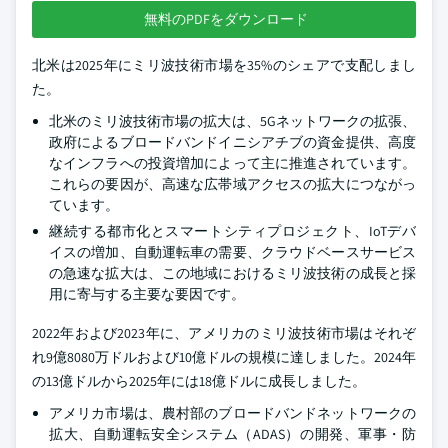
無料のPDFをダウンロード
北米は2025年にミリ波技術市場を35%のシェアで支配しまし
た。
北米のミリ波技術市場の拡大は、5Gネットワークの拡張、
政府によるブロードバンドイニシアチブの資金提供、高度
なインフラへの投資増加によって主に推進されています。
これらの要因が、高速な広帯域アクセスの拡大につながっ
ています。
継続する都市化とスマートシティプロジェクト、IoTデバ
イスの増加、自動運転車の需要、クラウドベースサービス
の急速な拡大は、この地域におけるミリ波技術の成長と採
用に寄与する主要な要因です。
2022年および2023年に、アメリカのミリ波技術市場はそれぞ
れ9億8080万ドルおよび10億ドルの規模に達しました。2024年
の13億ドルから2025年には18億ドルに成長しました。
アメリカ市場は、農村部のブロードバンドネットワークの
拡大、自動運転安全システム（ADAS）の開発、軍事・防