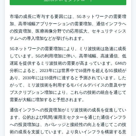
市場の成長に寄与する要因には、5Gネットワークの需要増
加、高帯域幅アプリケーションの需要増加、通信インフラへ
の投資増加、医療画像分野での応用拡大、セキュリティシス
テムへの導入増加などが挙げられます。
5Gネットワークの需要増加により、ミリ波技術は急速に成長
しています。5Gの利用増加に伴い、高帯域幅、高速通信、低
遅延を提供するミリ波技術の需要が高まっています。GMIの
分析によると、2023年には世界中で16億件を超える5G接続が
あり、2030年には55億件に達すると予測されています。した
がって、ミリ波技術を利用するモバイルデバイスの普及やサ
ブスクリプション増加により、これらの技術の統合を通じて
需要が大幅に増加すると予想されます。
通信インフラへの投資増加がミリ波技術の成長を促進してい
ます。公的および民間/雇用主セクターを通じた通信インフラ
への投資増加は、カバレッジと接続性の向上を通じてこの技
術の成長を支援しています。より良いインフラを構築する意