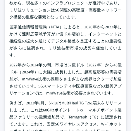
欲から、現在多くのインフラプロジェクトが進行中であり、
ミリ波ソリューションは5G関連の高密度・高容量ネットワー
ク構築の重要な要素となっています。
国家通信情報管理局（NTIA）によると、2020年から2022年に
かけて連邦広帯域予算が17億ドル増加し、インターネットと
接続性の拡大を通じてデジタル格差を是正することの重要性
がさらに強調され、ミリ波技術市場の成長を促進していま
す。
2022年から2024年の間、市場は32億ドル（2022年）から43億
ドル（2024年）に大幅に成長しました。超高速応答の需要増
加が、mmWave技術の採用をさまざまな業界セクターで加速
させています。5Gスマートシティや医療画像などの新興アプ
リケーションでは、mmWave技術が必要とされています。
例えば、2023年8月、SikluはMultiHaul TG T261端末をリリース
しました。これは60GHzポイント・トゥ・マルチポイント製
品ファミリーの最新追加品で、Terragraph（TG）に認定され
ています。これは、固定5Gワイヤレスアクセス、Wi-Fiホット