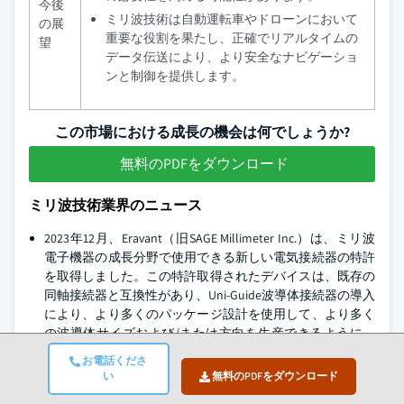
今後
ミリ波技術は自動運転車やドローンにおいて
の展
重要な役割を果たし、正確でリアルタイムの
望
データ伝送により、より安全なナビゲーショ
ンと制御を提供します。
この市場における成長の機会は何でしょうか?
無料のPDFをダウンロード
ミリ波技術業界のニュース
2023年12月、Eravant（旧SAGE Millimeter Inc.）は、ミリ波
電子機器の成長分野で使用できる新しい電気接続器の特許
を取得しました。この特許取得されたデバイスは、既存の
同軸接続器と互換性があり、Uni-Guide波導体接続器の導入
により、より多くのパッケージ設計を使用して、より多く
の波導体サイズおよび/または方向を生産できるように、
より多くの部品メーカーがより多くのパッケージ設計を使
お電話くださ
用できるように開発されています。
い
無料のPDFをダウンロード
2022年6月、東京工科大学とNEC株式会社は、ミリ波