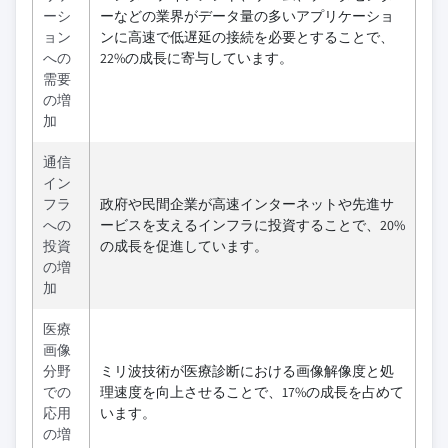
ーシ
ーなどの業界がデータ量の多いアプリケーショ
ョン
ンに高速で低遅延の接続を必要とすることで、
への
22%の成長に寄与しています。
需要
の増
加
通信
イン
フラ
政府や民間企業が高速インターネットや先進サ
への
ービスを支えるインフラに投資することで、20%
投資
の成長を促進しています。
の増
加
医療
画像
分野
ミリ波技術が医療診断における画像解像度と処
での
理速度を向上させることで、17%の成長を占めて
応用
います。
の増