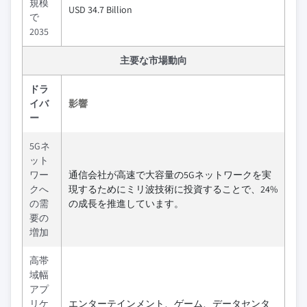
規模
USD 34.7 Billion
で
2035
主要な市場動向
ドラ
イバ
影響
ー
5Gネ
ット
ワー
通信会社が高速で大容量の5Gネットワークを実
クへ
現するためにミリ波技術に投資することで、24%
の需
の成長を推進しています。
要の
増加
高帯
域幅
アプ
リケ
エンターテインメント、ゲーム、データセンタ