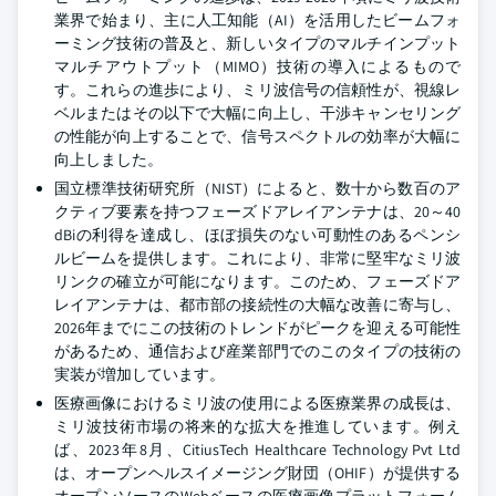
業界で始まり、主に人工知能（AI）を活用したビームフォ
ーミング技術の普及と、新しいタイプのマルチインプット
マルチアウトプット（MIMO）技術の導入によるもので
す。これらの進歩により、ミリ波信号の信頼性が、視線レ
ベルまたはその以下で大幅に向上し、干渉キャンセリング
の性能が向上することで、信号スペクトルの効率が大幅に
向上しました。
国立標準技術研究所（NIST）によると、数十から数百のア
クティブ要素を持つフェーズドアレイアンテナは、20～40
dBiの利得を達成し、ほぼ損失のない可動性のあるペンシ
ルビームを提供します。これにより、非常に堅牢なミリ波
リンクの確立が可能になります。このため、フェーズドア
レイアンテナは、都市部の接続性の大幅な改善に寄与し、
2026年までにこの技術のトレンドがピークを迎える可能性
があるため、通信および産業部門でのこのタイプの技術の
実装が増加しています。
医療画像におけるミリ波の使用による医療業界の成長は、
ミリ波技術市場の将来的な拡大を推進しています。例え
ば、2023年8月、CitiusTech Healthcare Technology Pvt Ltd
は、オープンヘルスイメージング財団（OHIF）が提供する