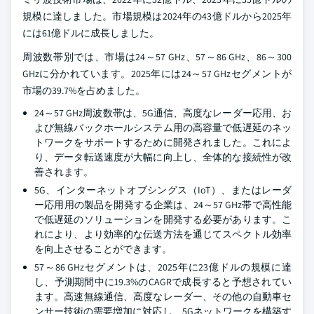
規模に達しました。市場規模は2024年の43億ドルから2025年
には61億ドルに成長しました。
周波数帯別では、市場は24～57 GHz、57～86 GHz、86～300
GHzに分かれています。2025年には24～57 GHzセグメントが
市場の39.7%を占めました。
24～57 GHz周波数帯は、5G通信、高度なレーダー応用、お
よび無線バックホールシステム用の高容量で低遅延のネッ
トワークをサポートするために開発されました。これによ
り、データ転送速度が大幅に向上し、全体的な接続性が改
善されます。
5G、インターネットオブシングス（IoT）、またはレーダ
ー応用用の製品を開発する企業は、24～57 GHz帯で高性能
で低遅延のソリューションを開発する必要があります。こ
れにより、より効率的な伝送方法を通じてスペクトル効率
を向上させることができます。
57～86 GHzセグメントは、2025年に23億ドルの規模に達
し、予測期間中に19.3%のCAGRで成長すると予想されてい
ます。高速無線通信、高度なレーダー、その他の自動車セ
ンサー技術の需要増加に対応し、5Gネットワークを構築す