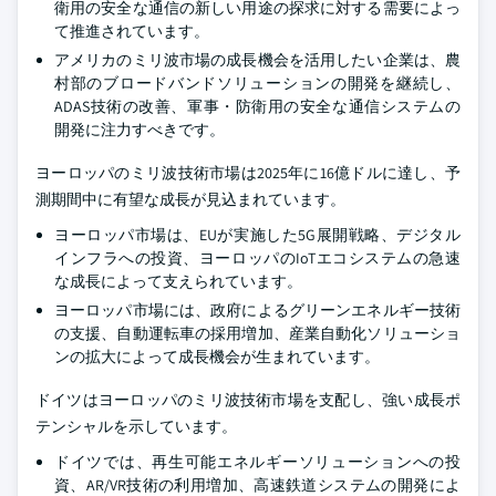
衛用の安全な通信の新しい用途の探求に対する需要によっ
て推進されています。
アメリカのミリ波市場の成長機会を活用したい企業は、農
村部のブロードバンドソリューションの開発を継続し、
ADAS技術の改善、軍事・防衛用の安全な通信システムの
開発に注力すべきです。
ヨーロッパのミリ波技術市場は2025年に16億ドルに達し、予
測期間中に有望な成長が見込まれています。
ヨーロッパ市場は、EUが実施した5G展開戦略、デジタル
インフラへの投資、ヨーロッパのIoTエコシステムの急速
な成長によって支えられています。
ヨーロッパ市場には、政府によるグリーンエネルギー技術
の支援、自動運転車の採用増加、産業自動化ソリューショ
ンの拡大によって成長機会が生まれています。
ドイツはヨーロッパのミリ波技術市場を支配し、強い成長ポ
テンシャルを示しています。
ドイツでは、再生可能エネルギーソリューションへの投
資、AR/VR技術の利用増加、高速鉄道システムの開発によ