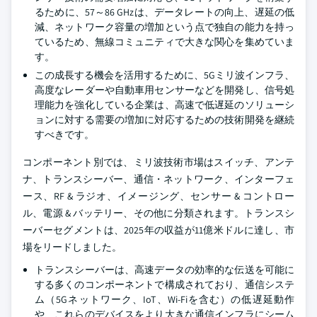
るために、57～86 GHzは、データレートの向上、遅延の低
減、ネットワーク容量の増加という点で独自の能力を持っ
ているため、無線コミュニティで大きな関心を集めていま
す。
この成長する機会を活用するために、5Gミリ波インフラ、
高度なレーダーや自動車用センサーなどを開発し、信号処
理能力を強化している企業は、高速で低遅延のソリューシ
ョンに対する需要の増加に対応するための技術開発を継続
すべきです。
コンポーネント別では、ミリ波技術市場はスイッチ、アンテ
ナ、トランスシーバー、通信・ネットワーク、インターフェ
ース、RF & ラジオ、イメージング、センサー & コントロー
ル、電源 & バッテリー、その他に分類されます。トランスシ
ーバーセグメントは、2025年の収益が11億米ドルに達し、市
場をリードしました。
トランスシーバーは、高速データの効率的な伝送を可能に
する多くのコンポーネントで構成されており、通信システ
ム（5Gネットワーク、IoT、Wi-Fiを含む）の低遅延動作
や、これらのデバイスをより大きな通信インフラにシーム