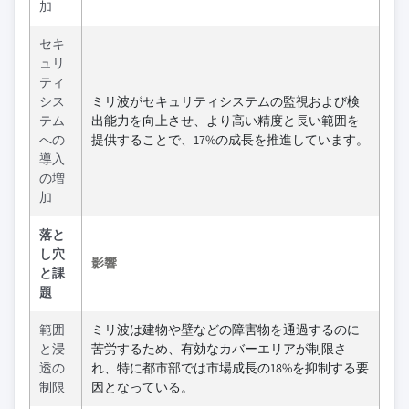
加
セキ
ュリ
ティ
シス
ミリ波がセキュリティシステムの監視および検
テム
出能力を向上させ、より高い精度と長い範囲を
への
提供することで、17%の成長を推進しています。
導入
の増
加
落と
し穴
影響
と課
題
範囲
ミリ波は建物や壁などの障害物を通過するのに
と浸
苦労するため、有効なカバーエリアが制限さ
透の
れ、特に都市部では市場成長の18%を抑制する要
制限
因となっている。