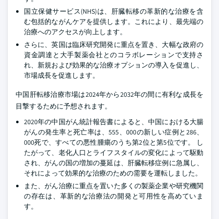
国立保健サービス(NHS)は、肝臓転移の革新的な治療を含
む包括的ながんケアを提供します。これにより、最先端の
治療へのアクセスが向上します。
さらに、英国は臨床研究開発に重点を置き、大幅な政府の
資金調達と大手製薬会社とのコラボレーションで支持さ
れ、新規および効果的な治療オプションの導入を促進し、
市場成長を促進します。
中国肝転移治療市場は2024年から2032年の間に有利な成長を
目撃するために予想されます。
2020年の中国がん統計報告書によると、中国における大腸
がんの発生率と死亡率は、555、000の新しい症例と286、
000死で、すべての悪性腫瘍のうち第2位と第5位です。 し
たがって、老化人口とライフスタイルの変化によって駆動
され、がんの国の増加の蔓延は、肝臓転移症例に急属し、
それによって効果的な治療のための需要を運転しました。
また、がん治療に重点を置いた多くの製薬企業や研究機関
の存在は、革新的な治療法の開発と可用性を高めていま
す。