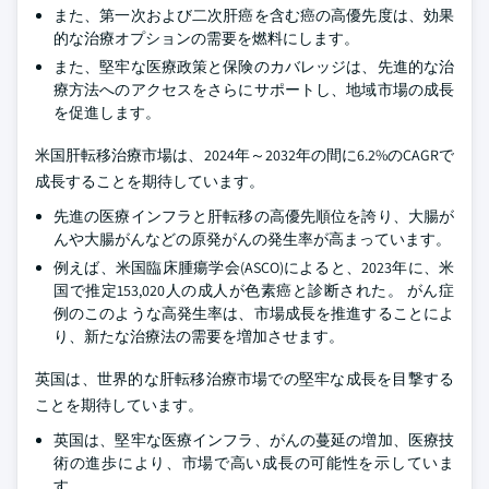
また、第一次および二次肝癌を含む癌の高優先度は、効果
的な治療オプションの需要を燃料にします。
また、堅牢な医療政策と保険のカバレッジは、先進的な治
療方法へのアクセスをさらにサポートし、地域市場の成長
を促進します。
米国肝転移治療市場は、2024年～2032年の間に6.2%のCAGRで
成長することを期待しています。
先進の医療インフラと肝転移の高優先順位を誇り、大腸が
んや大腸がんなどの原発がんの発生率が高まっています。
例えば、米国臨床腫瘍学会(ASCO)によると、2023年に、米
国で推定153,020人の成人が色素癌と診断された。 がん症
例のこのような高発生率は、市場成長を推進することによ
り、新たな治療法の需要を増加させます。
英国は、世界的な肝転移治療市場での堅牢な成長を目撃する
ことを期待しています。
英国は、堅牢な医療インフラ、がんの蔓延の増加、医療技
術の進歩により、市場で高い成長の可能性を示していま
す。