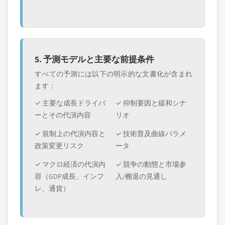
5. 予測モデルと主要な前提条件
すべての予測には以下の明示的な文書化が含まれ
ます：
✓ 主要な成長ドライバ
✓ 抑制要因と緩和シナ
ーとその代演内容
リオ
✓ 規制上の代演内容と
✓ 技術普及曲線パラメ
政策変更リスク
ータ
✓ マクロ経済の代演内
✓ 競争の動態と市場参
容（GDP成長、インフ
入/椭退の見通し
レ、通貨）