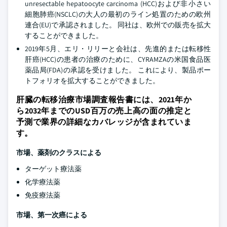
unresectable hepatoocyte carcinoma (HCC)および非小さい
細胞肺癌(NSCLC)の大人の最初のライン処置のための欧州
連合(EU)で承認されました。 同社は、欧州での販売を拡大
することができました。
2019年5月、エリ・リリーと会社は、先進的または転移性
肝癌(HCC)の患者の治療のために、CYRAMZAの米国食品医
薬品局(FDA)の承認を受けました。 これにより、製品ポー
トフォリオを拡大することができました。
肝臓の転移治療市場調査報告書には、2021年か
ら2032年までのUSD百万の売上高の面の推定と
予測で業界の詳細なカバレッジが含まれていま
す。
市場、薬剤のクラスによる
ターゲット療法薬
化学療法薬
免疫療法薬
市場、第一次癌による