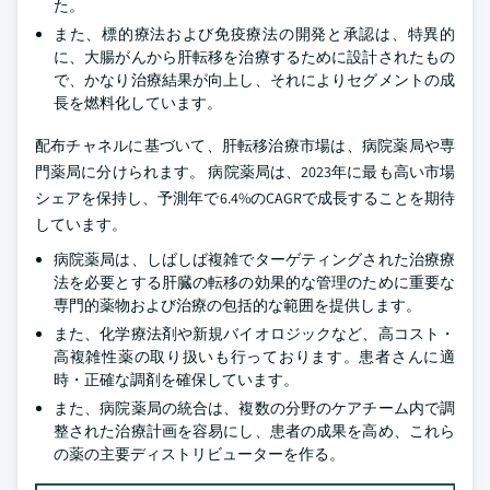
た。
また、標的療法および免疫療法の開発と承認は、特異的
に、大腸がんから肝転移を治療するために設計されたもの
で、かなり治療結果が向上し、それによりセグメントの成
長を燃料化しています。
配布チャネルに基づいて、肝転移治療市場は、病院薬局や専
門薬局に分けられます。 病院薬局は、2023年に最も高い市場
シェアを保持し、予測年で6.4%のCAGRで成長することを期待
しています。
病院薬局は、しばしば複雑でターゲティングされた治療療
法を必要とする肝臓の転移の効果的な管理のために重要な
専門的薬物および治療の包括的な範囲を提供します。
また、化学療法剤や新規バイオロジックなど、高コスト・
高複雑性薬の取り扱いも行っております。患者さんに適
時・正確な調剤を確保しています。
また、病院薬局の統合は、複数の分野のケアチーム内で調
整された治療計画を容易にし、患者の成果を高め、これら
の薬の主要ディストリビューターを作る。