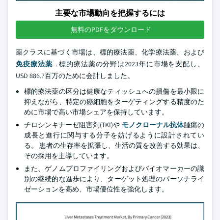
主要な市場動向を把握するには
無料のPDFをダウンロード
薬クラスに基づく市場は、標的療法薬、化学療法薬、および
免疫療法薬
. . 標的療法薬の分野は2023年に市場を支配し、
USD 886.7百万のために会計しました。
標的療法薬の区分は健康なティッシュへの損傷を最小限に
抑えながら、特定の癌細胞をターゲティングする精度のた
めに市場で高い市場シェアを保持しています。
チロシンキナーゼ阻害剤(TKI)や
モノクローナル抗体
腫瘍の
成長と進行に関与する分子を妨げるように設計されてい
る。 患者の生存率を拡張し、生活の質を改善する効果は、
その採用を主導しています。
また、ゲノムプロファイリングおよびバイオマーカーの識
別の継続的な進歩により、ターゲット処理のパーソナライ
ゼーションを高め、市場優位性を強化します。