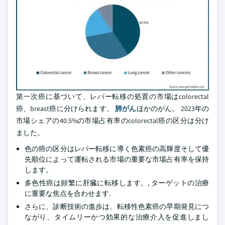
第一次癌に基づいて、レバー転移の処置の市場はcolorectal
癌、breast癌に分けられます、
肺がん
ほかのがん。 2023年の
市場シェアの40.5%の市場占有率のcolorectal癌の区分は分け
ました。
色の癌の区分はレバー転移に導く色素癌の高輝度そして優
先順位によって運転される市場の重要な市場占有率を保持
します。
多色性癌は頻繁に肝臓に転移します。, ターゲットの治療
に重要な焦点を合わせます.
さらに、診断技術の進歩は、転移性色素癌の早期発見につ
ながり、タイムリーかつ効果的な治療介入を促進しまし