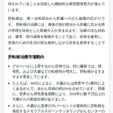
待されていることを目指した継続的な研究開発努力が進んで
います。
肝転移は、第一次癌部位から肝臓へのがん細胞の広がりで
す。 肝転移の治療には、身体の別の部分から肝臓に広がる癌
の管理を目的とした医療介入が含まれます。 治療の主な目的
は、通常、癌の成長を制御することであり、症状を緩和し、
患者のための生活の質を維持しながら生存を延長することで
す。
肝転移治療市場動向
グローバルに上昇するがん症例では、特に臓器では、肺、
母乳、および大腸などの転移性が増大し、肝転移がますま
すます普及しています。
たとえば、WHOによると、大腸がんは世界中で3番目によ
くあるがんで、全がん症例の約10%を占めています。 同様
に、世界がん研究基金国際により、2020年に数千万以上の
大腸がんの新規症例がありました。
さらに、大腸がん患者の70パーセントが最終的に肝転移を
発症するメモリアルスローンケッタリングがんセンターの