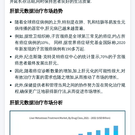
并延长存活期,同时保持患者良好的生活质量.
肝脏元数据治疗市场趋势
随着全球癌症病例的上升,特别是在肺、乳和结肠等易发生元
病传播的器官中,肝元病已越来越普遍。
例如,据世卫组织称,子宫颈癌是全球第三常见的癌症,约占所
有癌症病例的10%。 同样,据世界癌症研究基金国际称,2020
年新发现的子宫颈癌病例有190多万起.
此外,纪念斯隆·克特灵特癌症中心的统计显示,70%的子宫颈
癌患者最终发展出肝元。
因此,随着癌症诊断数量的增加,加上肝元化的可能性很大,对
有效治疗方案的需求也随之增加,从而推动了市场的增长。
此外,保健提供者和管理当局之间的协作努力旨在简化治疗规
程,确保更广泛地获得新疗法,从而促进市场增长。
肝脏元数据治疗市场分析