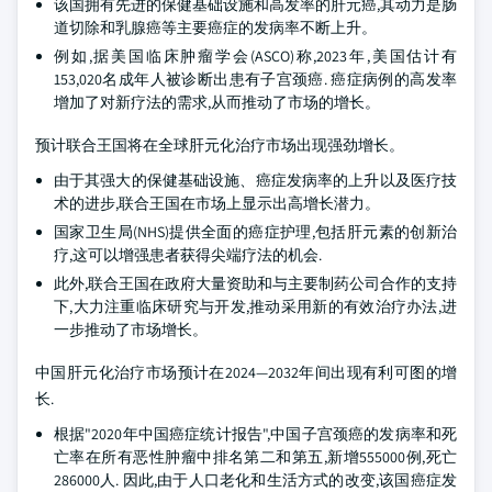
该国拥有先进的保健基础设施和高发率的肝元癌,其动力是肠
道切除和乳腺癌等主要癌症的发病率不断上升。
例如,据美国临床肿瘤学会(ASCO)称,2023年,美国估计有
153,020名成年人被诊断出患有子宫颈癌. 癌症病例的高发率
增加了对新疗法的需求,从而推动了市场的增长。
预计联合王国将在全球肝元化治疗市场出现强劲增长。
由于其强大的保健基础设施、癌症发病率的上升以及医疗技
术的进步,联合王国在市场上显示出高增长潜力。
国家卫生局(NHS)提供全面的癌症护理,包括肝元素的创新治
疗,这可以增强患者获得尖端疗法的机会.
此外,联合王国在政府大量资助和与主要制药公司合作的支持
下,大力注重临床研究与开发,推动采用新的有效治疗办法,进
一步推动了市场增长。
中国肝元化治疗市场预计在2024—2032年间出现有利可图的增
长.
根据"2020年中国癌症统计报告",中国子宫颈癌的发病率和死
亡率在所有恶性肿瘤中排名第二和第五,新增555000例,死亡
286000人. 因此,由于人口老化和生活方式的改变,该国癌症发