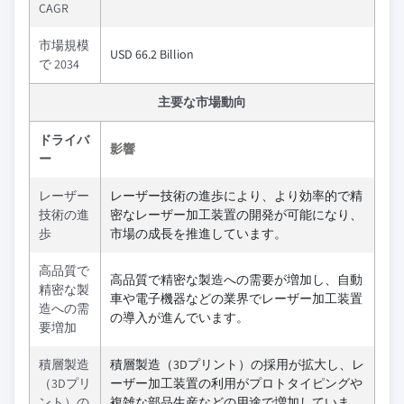
CAGR
市場規模
USD 66.2 Billion
で 2034
主要な市場動向
ドライバ
影響
ー
レーザー
レーザー技術の進歩により、より効率的で精
技術の進
密なレーザー加工装置の開発が可能になり、
歩
市場の成長を推進しています。
高品質で
高品質で精密な製造への需要が増加し、自動
精密な製
車や電子機器などの業界でレーザー加工装置
造への需
の導入が進んでいます。
要増加
積層製造
積層製造（3Dプリント）の採用が拡大し、レ
（3Dプリ
ーザー加工装置の利用がプロトタイピングや
ント）の
複雑な部品生産などの用途で増加していま