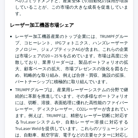
へのコミットメントと、産業全体での自動化の採用が増加
していることが、この市場の大きな成長を促進していま
す。
レーザー加工機器市場シェア
レーザー加工機器産業のトップ企業には、TRUMPFグルー
プ、コヒーレント、IPGフォトニクス、ハンズレーザーテ
クノロジー、ジェノプティックAGが含まれ、これらの企業
は市場シェアの20～25％を占めています。市場は高度に分
散しており、業界リーダーは、製品ポートフォリオの拡
大、顧客ベースの拡大、市場プレゼンスの強化を図るた
め、戦略的な取り組み、例えば合併・買収、施設の拡張、
パートナーシップに積極的に取り組んでいます。
TRUMPFグループは、産業用レーザーシステムの分野で継
続的に革新を推進しています。その多様なポートフォリオ
には、切断、溶接、表面処理に優れた高性能のファイバー
レーザー、ディスクレーザー、CO2レーザーが含まれてい
ます。例えば、TRUMPFは、精密なレーザー切断に対応す
るTruLaserシステムや、自動レーザー溶接に対応する
TruLaser Weldを提供しています。これらのソリューション
は、自動車、航空宇宙、電子などの主要セクターに対応し