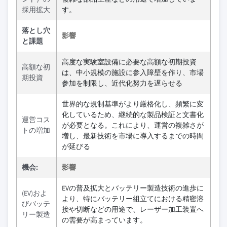
採用拡大
す。
落とし穴
影響
と課題
高度な実験室設備に必要な高額な初期投資
高額な初
は、中小規模の施設に参入障壁を作り、市場
期投資
参加を制限し、近代化努力を遅らせる
世界的な規制基準がより厳格化し、頻繁に変
化しているため、継続的な製品検証と文書化
運営コス
が必要となる。これにより、運営の複雑さが
トの増加
増し、最新技術を市場に導入するまでの時間
が延びる
機会:
影響
EVの普及拡大とバッテリー製造技術の進歩に
(EV)およ
より、特にバッテリー組立てにおける精密溶
びバッテ
接や切断などの用途で、レーザー加工装置へ
リー製造
の需要が高まっています。