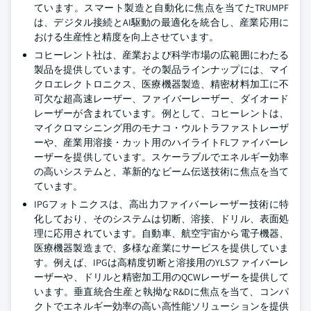
ています。スマート製造と自動化に焦点を当てたTRUMPF
は、デジタル接続とAI駆動の最適化を統合し、産業応用に
おける生産性と精度を向上させています。
コヒーレント社は、産業および科学市場の広範囲にわたる
製品を提供しています。その製品ラインナップには、マイ
クロエレクトロニクス、医療機器製造、精密材料加工に不
可欠な超高速レーザー、ファイバーレーザー、ダイオード
レーザーが含まれています。例として、コヒーレントは、
マイクロマシニング用のモナコ・ウルトラファストレーザ
ーや、産業用溶接・カット用のハイライトFLファイバーレ
ーザーを提供しています。スケーラブルでエネルギー効率
の高いシステムと、革新的なビーム伝送技術に焦点を当て
ています。
IPGフォトニクスは、高出力ファイバーレーザー技術に特
化しており、そのシステムは切断、溶接、ドリル、表面処
理に応用されています。自動車、航空宇宙から電子機器、
医療機器製造まで、多様な産業にサービスを提供していま
す。例えば、IPGは高精度切断と溶接用のYLSファイバーレ
ーザーや、ドリルと精密加工用のQCWレーザーを提供して
います。垂直統合生産と執拗なR&Dに焦点を当て、コンパ
クトでエネルギー効率の高い高性能ソリューションを提供