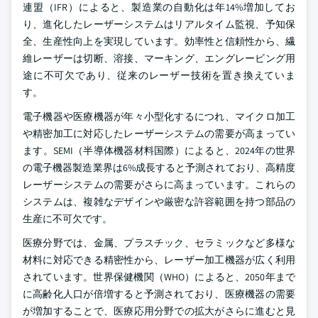
連盟（IFR）によると、製造業の自動化は年14%増加してお
り、進化したレーザーシステムはリアルタイム監視、予知保
全、生産性向上を実現しています。効率性と信頼性から、繊
維レーザーは切断、溶接、マーキング、エングレービング用
途に不可欠であり、従来のレーザー技術を置き換えていま
す。
電子機器や医療機器が年々小型化するにつれ、マイクロ加工
や精密加工に対応したレーザーシステムの需要が高まってい
ます。SEMI（半導体機器材料国際）によると、2024年の世界
の電子機器製造業界は6%成長すると予測されており、高精度
レーザーシステムの需要がさらに高まっています。これらの
システムは、複雑なデザインや厳密な許容範囲を持つ部品の
生産に不可欠です。
医療分野では、金属、プラスチック、セラミックなど多様な
材料に対応できる精密性から、レーザー加工機器が広く利用
されています。世界保健機関（WHO）によると、2050年まで
に高齢化人口が倍増すると予測されており、医療機器の需要
が増加することで、医療応用分野での拡大がさらに進むと見