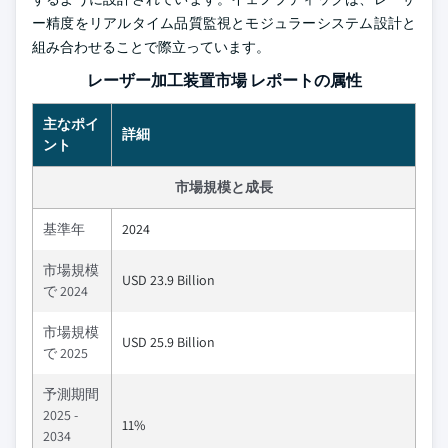
ー精度をリアルタイム品質監視とモジュラーシステム設計と
組み合わせることで際立っています。
レーザー加工装置市場 レポートの属性
主なポイ
詳細
ント
市場規模と成長
基準年
2024
市場規模
USD 23.9 Billion
で 2024
市場規模
USD 25.9 Billion
で 2025
予測期間
2025 -
11%
2034