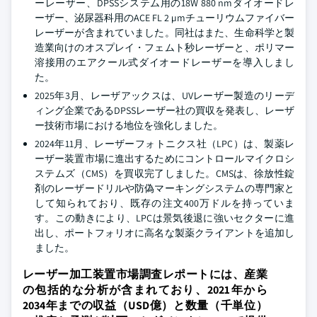
ーレーザー、DPSSシステム用の18W 880 nmダイオードレ
ーザー、泌尿器科用のACE FL 2 µmチューリウムファイバー
レーザーが含まれていました。同社はまた、生命科学と製
造業向けのオスプレイ・フェムト秒レーザーと、ポリマー
溶接用のエアクール式ダイオードレーザーを導入しまし
た。
2025年3月、レーザアックスは、UVレーザー製造のリーデ
ィング企業であるDPSSレーザー社の買収を発表し、レーザ
ー技術市場における地位を強化しました。
2024年11月、レーザーフォトニクス社（LPC）は、製薬レ
ーザー装置市場に進出するためにコントロールマイクロシ
ステムズ（CMS）を買収完了しました。CMSは、徐放性錠
剤のレーザードリルや防偽マーキングシステムの専門家と
して知られており、既存の注文400万ドルを持っていま
す。この動きにより、LPCは景気後退に強いセクターに進
出し、ポートフォリオに高名な製薬クライアントを追加し
ました。
レーザー加工装置市場調査レポートには、産業
の包括的な分析が含まれており、2021年から
2034年までの収益（USD億）と数量（千単位）