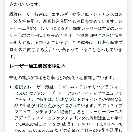
込まれています。
繊維レーザー技術は、エネルギー効率と低メンテナンスコス
トの支持を受け、産業製造分野でも注目を集めています。レ
ーザー工業協会（LIA）によると、繊維レーザーは世界のレー
ザー市場の50%以上を占めており、予測期間中にさらに採用
が拡大すると予想されています。この成長は、精密な産業プ
ロセスに依存する度合いが高まっていることを示していま
す。
レーザー加工機器市場動向
技術の進歩が市場を効率化と精密化へと推進しています。
選択的レーザー溶融（SLM）やステレオリソグラフィー
（SLA）などのレーザーベースのアディティブマニュファ
クチャリング技術は、迅速なプロトタイピングや複雑な部
品の生産が可能な点から推進されています。アディティブ
マニュファクチャリング協会によると、レーザーベースの
アディティブマニュファクチャリングの採用は過去10年間
でCAGR20%以上で安定成長しており、TRUMPFやIPG
Photonics Corporationなどの企業がこれらの技術を活用し