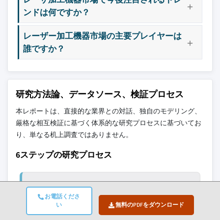
ンドは何ですか？
レーザー加工機器市場の主要プレイヤーは
誰ですか？
研究方法論、データソース、検証プロセス
本レポートは、直接的な業界との対話、独自のモデリング、
厳格な相互検証に基づく体系的な研究プロセスに基づいてお
り、単なる机上調査ではありません。
6ステップの研究プロセス
1. 研究設計とアナリストの監督
お電話くださ
い
無料のPDFをダウンロード
GMIでは、私たちの研究方法論は人間の専門知
識、厳格な検証、そして完全な透明性の基盤の上