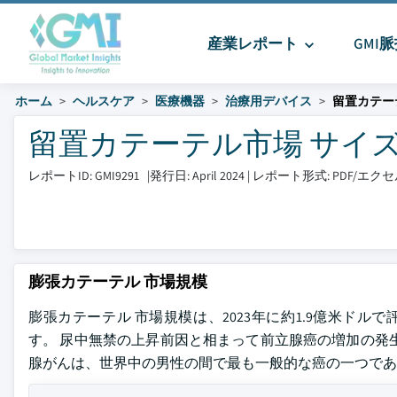
産業レポート
GMI
ホーム
ヘルスケア
医療機器
治療用デバイス
留置カテー
留置カテーテル市場 サイズとシェ
レポートID: GMI9291
|
発行日: April 2024
|
レポート形式: PDF/エ
膨張カテーテル 市場規模
膨張カテーテル 市場規模は、2023年に約1.9億米ドルで
す。 尿中無禁の上昇前因と相まって前立腺癌の増加の発
腺がんは、世界中の男性の間で最も一般的な癌の一つであ