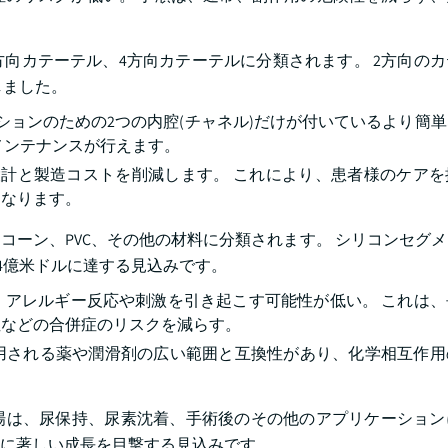
方向カテーテル、4方向カテーテルに分類されます。 2方向の
しました。
ションのための2つの内腔(チャネル)だけが付いているより簡
メンテナンスが行えます。
設計と製造コストを削減します。 これにより、患者様のケアを
となります。
ーン、PVC、その他の材料に分類されます。 シリコンセグメン
.4億米ドルに達する見込みです。
、アレルギー反応や刺激を引き起こす可能性が低い。 これは、
症などの合併症のリスクを減らす。
用される薬や潤滑剤の広い範囲と互換性があり、化学相互作用
場は、尿保持、尿素沈着、手術後のその他のアプリケーション
間中に著しい成長を目撃する見込みです。