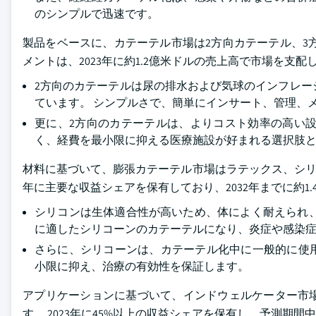
のシンプルで迅速です。
製品をベースに、カテーテル市場は2方向カテーテル、3
メントは、2023年に約1.2億米ドルの売上高で市場を支配
2方向のカテーテルは尿の排水および気球のインフレー
ています。 シンプルさで、簡単にインサート、管理、
更に、2方向のカテーテルは、よりコスト効率の高い
く、経費を最小限に抑える医療施設が好まれる選択肢
材料に基づいて、膨張カテーテル市場はラテックス、シリコ
年に主要な収益シェアを保有しており、2032年までに約1
シリコンは生体適合性が高いため、体によく耐えられ
に適したシリコーンのカテーテルになり、炎症や感染
さらに、シリコーンは、カテーテル化中に一般的に使
小限に抑え、治療の有効性を保証します。
アプリケーションに基づいて、インドウェルケーター市
す。 2023年に45%以上の収益シェアを保有し、予測期