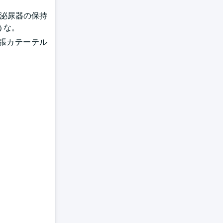
 泌尿器の保持
うな。
張カテーテル