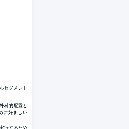
テルセグメント
外科的配置と
めに好ましい
実行するため