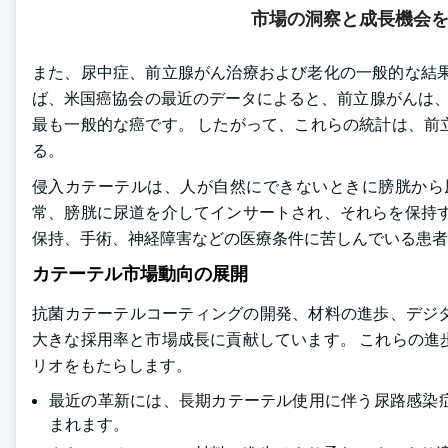
市場の洞察と成長機会
また、尿中症、前立腺がん治療および老化の一般的な結果
ば、米国癌協会の最近のデータによると、前立腺がんは、20
最も一般的な癌です。 したがって、これらの統計は、前
る。
侵入カテーテルは、人が自然にできないときに膀胱から
常、膀胱に尿道を介してインサートされ、それらを保持す
保持、手術、神経障害などの医療条件に苦しんでいる患者
カテーテル市場動向の展開
抗菌カテーテルコーティングの開発、材料の進歩、デジ
大きな採用率と市場成長に貢献しています。 これらの進
リオをもたらします。
最近の革新には、長期カテーテル使用に伴う尿路感染症
まれます。