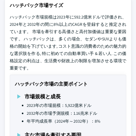
ハッチバック市場サイズ
ハッチバック市場規模は2023年に592.2億米ドルで評価され、
2024年と2032年の間に8%以上のCAGRを登録すると推定され
ています。 市場を牽引する高価さと高付加価値は重要な要因
です。 ハッチバックは、多くの場合、セダンやSUVよりも価
格の開始を下げています, コスト意識の消費者のための魅力的
な選択肢を作る, 特に初めての自動車買い手 & 若い人. この価
格設定の利点は、生活費や財政上の制限を増加させる環境で
重要です。
ハッチバック市場の主要ポイント
市場規模と成長
2023年の市場規模：5,922億米ドル
2032年の市場予測規模：1.16兆米ドル
年平均成長率（2024年～2032年）：8%
主な市場を牽引する要因