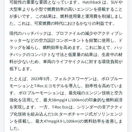
可能性の重要な要因となっています。 Hatchback は、SUV や
大型車よりも小型で燃費効率の高いエンジンを搭載すること
が多いです。 この結果は、燃料使用量と運用費を削減しまし
た。これは、可変燃費の時代におけるかなりの利益です。
現代のハッチバックは、プロファイルの減少やアクティブシ
ャッターなどの空力設計コンポーネントを頻繁に使用し、ド
ラッグを減らし、燃料効率を高めます。 これに加えて、ハッ
チバックのコンパクトな寸法と低重量の結果は、生産中の材
料が少ないため、車両のライフサイクルに対する環境負荷が
低下します。
たとえば、2023年9月、フォルクスワーゲンは、ポロブルー
モーションとT-Rocエコモデルを導入し、効率性を高めていま
す。 ポロブルーモーションは、最先端のエンジン技術と空力
強化を活用して、最大58mpg(4 L/100km)の印象的な燃料経済
を実現します。 一方、T-Roc Ecoは、シリンダーの非アクティ
ブ化技術を組み込んだ1.0Lターボチャージ式ガソリンエンジ
ンを搭載し、最大47mpg(4.9 L/100km)の燃料効率を改善しま
した。