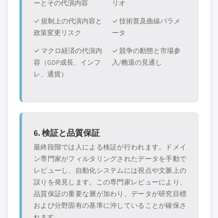
ーとその代演内容
リオ
✓ 規制上の代演内容と
✓ 技術普及曲線パラメ
政策変更リスク
ータ
✓ マクロ経済の代演内
✓ 競争の動態と市場参
容（GDP成長、インフ
入/椭退の見通し
レ、通貨）
6. 検証と品質保証
最終段階では人による検証が行われます。ドメイ
ン専門家がフィルタリングされたデータを手動で
レビューし、自動化システムには視点や文脈上の
誤りを発見します。この専門家レビューにより、
品質保証の重要な層が加わり、データが研究目標
および分野固有の基準に沖していることが確保さ
れます。