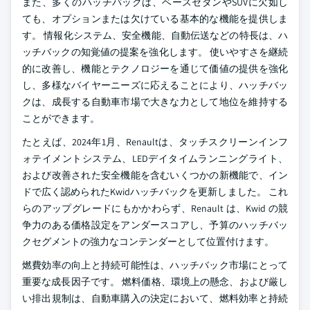
また、多くのハッチバックは、ベースセダンやSUVに欠如し
ても、オプションまたは欠けている基本的な機能を提供しま
す。 情報化システム、安全機能、自動伝送などの特長は、ハ
ッチバックの知覚値の提案を強化します。 使いやすさを継続
的に改善し、機能とテクノロジーを通じて価値の提供を強化
し、多様なバイヤーニーズに応えることにより、ハッチバッ
クは、成長する自動車市場で大きな力として地位を維持する
ことができます。
たとえば、2024年1月、Renaultは、タッチスクリーンインフ
ォテイメントシステム、LEDデイタイムランニングライト、
および改善された安全機能を含むいくつかの新機能で、イン
ドで広く認められたKwidハッチバックを更新しました。 これ
らのアップグレードにもかかわらず、Renault は、Kwid の競
争力のある価格設定をアンダースコアし、予算のハッチバッ
クセグメントの強力なコンテンダーとして位置付けます。
燃費効率の向上と持続可能性は、ハッチバック市場にとって
重要な成長因子です。 燃料価格、環境上の懸念、および厳し
い排出規制は、自動車購入の決定において、燃料効率と持続