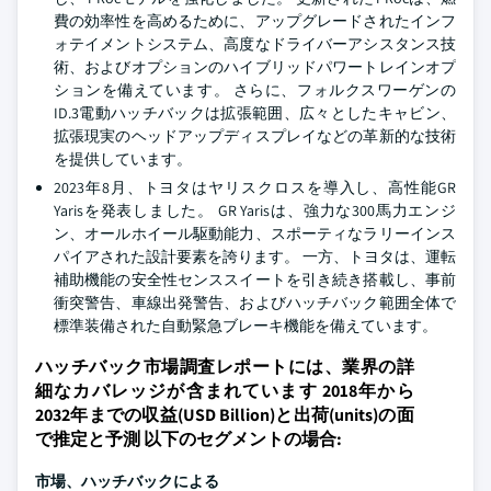
費の効率性を高めるために、アップグレードされたインフ
ォテイメントシステム、高度なドライバーアシスタンス技
術、およびオプションのハイブリッドパワートレインオプ
ションを備えています。 さらに、フォルクスワーゲンの
ID.3電動ハッチバックは拡張範囲、広々としたキャビン、
拡張現実のヘッドアップディスプレイなどの革新的な技術
を提供しています。
2023年8月、トヨタはヤリスクロスを導入し、高性能GR
Yarisを発表しました。 GR Yarisは、強力な300馬力エンジ
ン、オールホイール駆動能力、スポーティなラリーインス
パイアされた設計要素を誇ります。 一方、トヨタは、運転
補助機能の安全性センススイートを引き続き搭載し、事前
衝突警告、車線出発警告、およびハッチバック範囲全体で
標準装備された自動緊急ブレーキ機能を備えています。
ハッチバック市場調査レポートには、業界の詳
細なカバレッジが含まれています 2018年から
2032年までの収益(USD Billion)と出荷(units)の面
で推定と予測 以下のセグメントの場合:
市場、ハッチバックによる