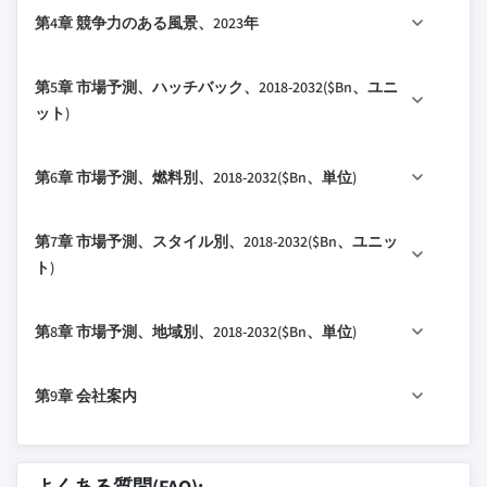
3.1 産業生態系分析
第4章 競争力のある風景、2023年
1.4.2 二次
3.2 サプライヤーの風景
1.4.2.1リリース 有料ソース
3.2.1 原料の製造者
4.1 はじめに
第5章 市場予測、ハッチバック、2018-2032($Bn、ユニ
1.4.2.2 公開情報
3.2.2 コンポーネントサプライヤー
4.2 企業市場シェア分析
ット)
3.2.3 製造業者
4.3 競争的な位置のマトリックス
3.2.4 代理店
5.1マイル 主なトレンド
4.4 戦略的展望行列
第6章 市場予測、燃料別、2018-2032($Bn、単位)
3.2.5エンドユーザー
5.2 サブコンパクト
3.3 利益証拠金分析
5.2.1 ガソリン
6.1 の 主なトレンド
第7章 市場予測、スタイル別、2018-2032($Bn、ユニッ
3.4 技術とイノベーションの風景
5.2.2 ディーゼル
6.2 ガソリン
ト)
3.5 特許分析
5.2.3 ハイブリッド
6.3 ディーゼル
3.6 の 主なニュースと取り組み
5.2.4 電気
7.1マイル 主なトレンド
6.4 ハイブリッド
第8章 市場予測、地域別、2018-2032($Bn、単位)
3.7 規制風景
5.3 コンパクト
7.2 スポーツ
6.5 電気
3.8 の 衝撃力
5.3.1 ガソリン
7.3 ラグジュアリー
8.1 の 主なトレンド
第9章 会社案内
3.8.1成長の運転者
5.3.2 ディーゼル
7.4 経済
8.2 北アメリカ
3.8.1.1の 手頃な価格と付加価値の向上
5.3.3 ハイブリッド
8.2.1 米国
9.1 シボレー(一般モーターの一部)
3.8.1.2の特長 燃費効率と持続可能性の向上
5.3.4 電気
8.2.2 カナダ
9.2 フィアットクライスラー自動車N.V.
よくある質問(FAQ):