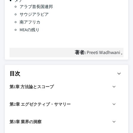
メア
アラブ首長国連邦
サウジアラビア
南アフリカ
MEAの残り
著者:
Preeti Wadhwani ,
目次
第1章 方法論とスコープ
1.1 市場規模と定義
第2章 エグゼクティブ・サマリー
1.2 ベース見積りと計算
1.3 予測計算
ツイート
2.1 業界 360
シンプシス 2018-2032
第3章 業界の洞察
1.4 の データソース
1.4.1 第一次