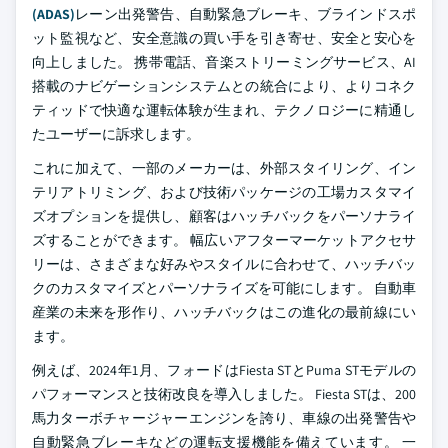
(ADAS)
レーン出発警告、自動緊急ブレーキ、ブラインドスポ
ット監視など、安全意識の買い手を引き寄せ、安全と安心を
向上しました。 携帯電話、音楽ストリーミングサービス、AI
搭載のナビゲーションシステムとの統合により、よりコネク
ティッドで快適な運転体験が生まれ、テクノロジーに精通し
たユーザーに訴求します。
これに加えて、一部のメーカーは、外部スタイリング、イン
テリアトリミング、および技術パッケージの工場カスタマイ
ズオプションを提供し、顧客はハッチバックをパーソナライ
ズすることができます。 幅広いアフターマーケットアクセサ
リーは、さまざまな好みやスタイルに合わせて、ハッチバッ
クのカスタマイズとパーソナライズを可能にします。 自動車
産業の未来を形作り、ハッチバックはこの進化の最前線にい
ます。
例えば、2024年1月、フォードはFiesta STとPuma STモデルの
パフォーマンスと技術改良を導入しました。 Fiesta STは、200
馬力ターボチャージャーエンジンを誇り、車線の出発警告や
自動緊急ブレーキなどの運転支援機能を備えています。 一