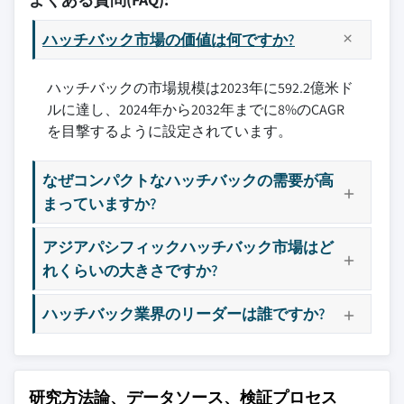
3.8.1.3の特長 ハッチバックの好意で進化す
5.4 フルサイズ
8.3 ヨーロッパ
9.3 フォード モーター会社
る消費者の好み
5.4.1 ガソリン
8.3.1 英国
ハッチバック市場の価値は何ですか?
9.4ホンダモーター株式会社
3.8.1.4の特長 技術の進歩
5.4.2 ディーゼル
8.3.2 ドイツ
9.5 ヒュンダイ モーター会社
3.8.2 産業下落と課題
5.4.3 ハイブリッド
8.3.3 フランス
ハッチバックの市場規模は2023年に592.2億米ド
9.6の 株式会社KIA
3.8.2.1の特長 他の車種からの高い競争
5.4.4 電気
ルに達し、2024年から2032年までに8%のCAGR
8.3.4 イタリア
9.7 マツダ モーター株式会社
3.8.2.2 認識とイメージステレオタイプ
を目撃するように設定されています。
8.3.5 スペイン
9.8 ミニ - BMWのAG
3.9 成長潜在的な分析
8.3.6 ロシア
9.9 三菱自動車株式会社
3.10 ポーターの分析
なぜコンパクトなハッチバックの需要が高
8.3.7 ノルディック
9.10 MGモーター
まっていますか?
3.10.1の特長 製造者力
8.3.8 の ヨーロッパの残り
9.11日産自動車株式会社
3.10.23 バイヤー力
8.4 の アジアパシフィック
9.12 ルノーグループ
アジアパシフィックハッチバック市場はど
3.10.3の特長 新入社員の脅威
8.4.1 中国
9.13 座席、S.A.
れくらいの大きさですか?
3.10.4の特長 置換の脅威
8.4.2 インド
9.14 スコダオート a.s.
3.10.5の 産業儀式
ハッチバック業界のリーダーは誰ですか?
8.4.3 日本
9.15 ステラティス N.V.
3.11 PESTEL分析
8.4.4 韓国
9.16 スバル株式会社
8.4.5 ベンツ
9.17 スズキ自動車株式会社
8.4.6 東南アジア
9.18 タタ モーター リミテッド
研究方法論、データソース、検証プロセス