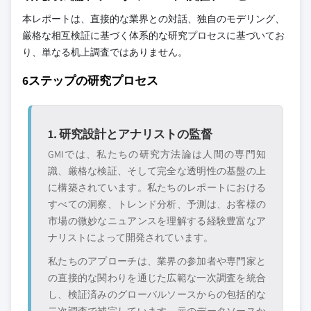
8.4.7マイル アジア太平洋地域
9.19 トヨタ自動車株式会社
本レポートは、直接的な業界との対話、独自のモデリング、
8.5 ラテンアメリカ
9.20 フォルクスワーゲンAG
厳格な相互検証に基づく体系的な研究プロセスに基づいてお
8.5.1 ブラジル
り、単なる机上調査ではありません。
8.5.2 メキシコ
6ステップの研究プロセス
8.5.3 アルゼンチン
8.5.4 ラテンアメリカの残り
8.6 メア
1. 研究設計とアナリストの監督
8.6.1 南アフリカ
GMIでは、私たちの研究方法論は人間の専門知
8.6.2 サウジアラビア
識、厳格な検証、そして完全な透明性の基盤の上
8.6.3 UAE
に構築されています。私たちのレポートにおける
8.6.4マイル MEAの残り
すべての洞察、トレンド分析、予測は、お客様の
市場の微妙なニュアンスを理解する経験豊富なア
ナリストによって開発されています。
私たちのアプローチは、業界の参加者や専門家と
の直接的な関わりを通じた広範な一次調査を統合
し、検証済みのグローバルソースからの包括的な