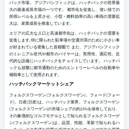
バック市場。 アジアパシフィックは、ハッチバックの世界最
大の最速成長市場の一つです。 都市化を促進し、使い捨ての
所得レベルを上昇させ、小型・燃料効率の高い車両の需要拡
大は、産業成長を推進しています。
エリアの広大な人口と高速都市化は、ハッチバックの需要を
促進します, 特に限られた駐車場や交通渋滞のために小さい車
が好まれている密集した首都圏で. また、アジアパシフィック
のミレニアル世代や都市のバイヤーは、実用性、適応性、近
代的な設備にハッチバックをチョイスしています。 ハッチバ
ックも頻繁に都市通勤のためのエントリーレベルの自動車や
補助車として使用されます。
ハッチバックマーケットシェア
フォルクスワーゲン(フォルクスワーゲン)、フォード(フォー
ド)、日産(日産)は、ハッチバック業界、フォルクスワーゲン
(フォルクスワーゲン)の市場シェアの約23%を保有しており、
その象徴的なゴルフモデルとして知られるフォルクスワーゲ
ン(フォルクスワーゲン)は、品質、性能、革新で知られるハ