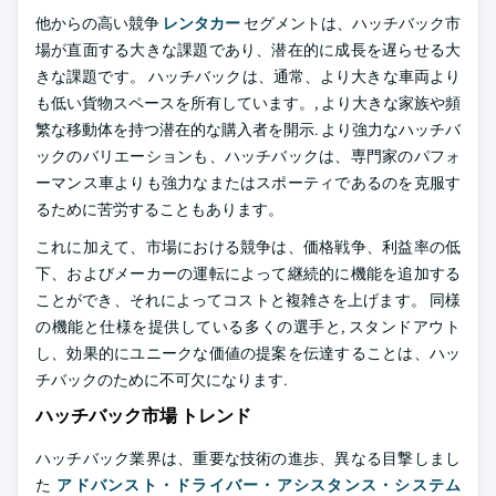
他からの高い競争
レンタカー
セグメントは、ハッチバック市
場が直面する大きな課題であり、潜在的に成長を遅らせる大
きな課題です。 ハッチバックは、通常、より大きな車両より
も低い貨物スペースを所有しています。, より大きな家族や頻
繁な移動体を持つ潜在的な購入者を開示. より強力なハッチバ
ックのバリエーションも、ハッチバックは、専門家のパフォ
ーマンス車よりも強力なまたはスポーティであるのを克服す
るために苦労することもあります。
これに加えて、市場における競争は、価格戦争、利益率の低
下、およびメーカーの運転によって継続的に機能を追加する
ことができ、それによってコストと複雑さを上げます。 同様
の機能と仕様を提供している多くの選手と, スタンドアウト
し、効果的にユニークな価値の提案を伝達することは、ハッ
チバックのために不可欠になります.
ハッチバック市場 トレンド
ハッチバック業界は、重要な技術の進歩、異なる目撃しまし
た
アドバンスト・ドライバー・アシスタンス・システム