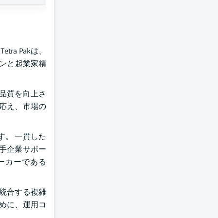
a Pakは、
ョンと起業家精
品質を向上さ
応え、市場の
。 一貫した
手企業サポー
ーカーである
統合する複雑
めに、運用コ