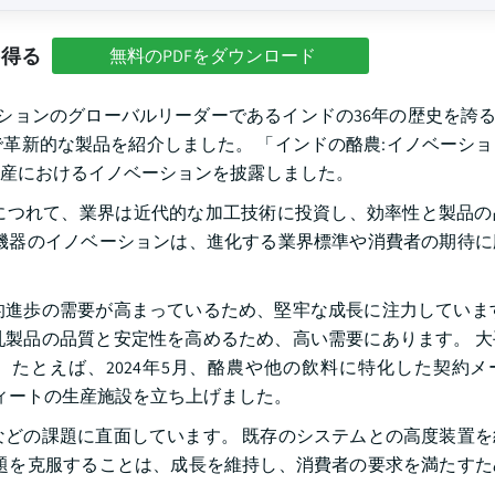
を得る
無料のPDFをダウンロード
ョンのグローバルリーダーであるインドの36年の歴史を誇るTetr
で革新的な製品を紹介しました。 「インドの酪農:イノベーシ
生産におけるイノベーションを披露しました。
につれて、業界は近代的な加工技術に投資し、効率性と製品の
機器のイノベーションは、進化する業界標準や消費者の期待に
進歩の需要が高まっているため、堅牢な成長に注力しています
製品の品質と安定性を高めるため、高い需要にあります。 大
たとえば、2024年5月、酪農や他の飲料に特化した契約メ
0平方フィートの生産施設を立ち上げました。
どの課題に直面しています。 既存のシステムとの高度装置を
題を克服することは、成長を維持し、消費者の要求を満たすた