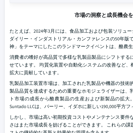
市場の洞察と成長機会
たとえば、2024年3月には、食品加工および包装ソリューシ
ダイリー・インダストリアル・カンファレンスの50年版
神」をテーマにしたこのランドマークイベントは、酪農
消費者の嗜好が高品質で多様な乳製品製品にシフトする
せています。 均質化装置や自動化システムの改善など、
拡大に貢献しています。
乳製品加工装置市場は、加工された乳製品や機器の技術的
製品品質を達成するための重要なホモジェライザーは、乳
ト市場の成長から酪農製品の生産および新製品の拡大。 
Suntado LLCは、バーリー、イダホに新しい190,00
しかし、市場は高い初期投資コストやメンテナンス要件な
さはまた市場成長を妨げることができます。 これらの課
ストの継続的な革新と効果的な管理を含みます。