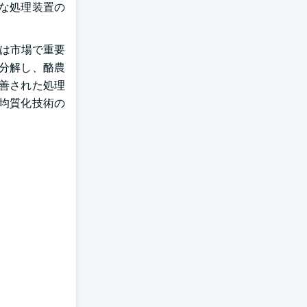
な処理装置の
rsは市場で重要
分解し、酪農
善された処理
均質化技術の