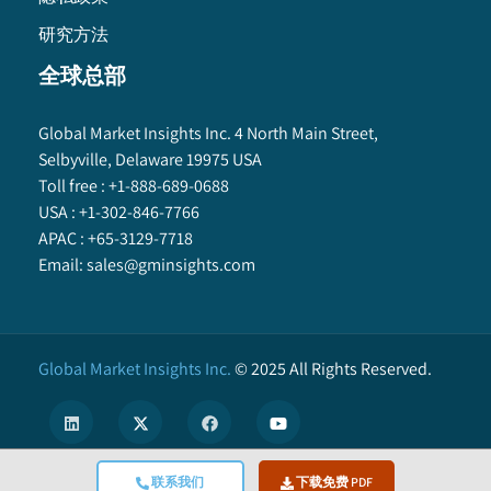
研究方法
全球总部
Global Market Insights Inc. 4 North Main Street,
Selbyville, Delaware 19975 USA
Toll free :
+1-888-689-0688
USA :
+1-302-846-7766
APAC :
+65-3129-7718
Email:
sales@gminsights.com
Global Market Insights Inc.
©
2025
All Rights Reserved.
联系我们
下载免费 PDF