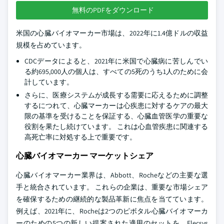
無料のPDFをダウンロード
米国の心臓バイオマーカー市場は、2022年に1.4億ドルの収益
規模を占めています。
CDCデータによると、2021年に米国で心臓病に苦しんでい
る約695,000人の個人は、すべての5死のうち1人のために会
計しています。
さらに、医療システムが成長する需要に応えるために調整
するにつれて、心臓マーカーは心疾患に対するケアの最大
限の基準を受けることを保証する、心臓血管医学の重要な
役割を果たし続けています。 これは心血管疾患に関連する
高死亡率に対処する上で重要です。
心臓バイオマーカー マーケットシェア
心臓バイオマーカー業界は、Abbott、Rocheなどの主要な選
手と統合されています。 これらの企業は、重要な市場シェア
を確保するための継続的な製品革新に焦点を当てています。
例えば、2021年に、Rocheは2つのピボタル心臓バイオマーカ
ーのための5つの新しい提案された適用のセットを、Elecsys