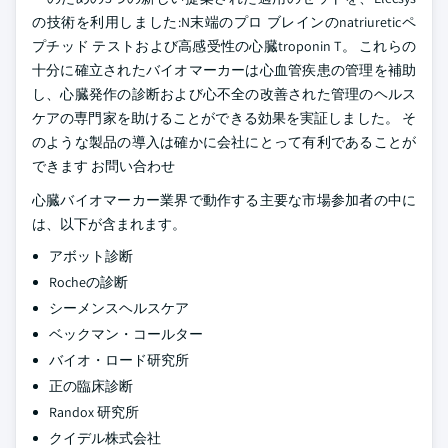
の技術を利用しました:N末端のプロ ブレインのnatriureticペ
プチッド テストおよび高感受性の心臓troponin T。 これらの
十分に確立されたバイオマーカーは心血管疾患の管理を補助
し、心臓発作の診断および心不全の改善された管理のヘルス
ケアの専門家を助けることができる効果を実証しました。 そ
のような製品の導入は確かに会社にとって有利であることが
できます
お問い合わせ
心臓バイオマーカー業界で動作する主要な市場参加者の中に
は、以下が含まれます。
アボット診断
Rocheの診断
シーメンスヘルスケア
ベックマン・コールター
バイオ・ロード研究所
正の臨床診断
Randox 研究所
クイデル株式会社