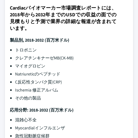
Cardiacバイオマーカー市場調査レポートには、
2018年から2032年までのUSDでの収益の面での
見積もりと予測で業界の詳細な報道が含まれて
います。
製品別, 2018-2032 (百万米ドル)
トロポニン
クレアチンキナーゼMB(CK-MB)
マイオグロビン
Natriureticのペプチッド
C反応性タンパク質(CRP)
Ischemia 修正アルバム
その他の製品
応用分野: 2018-2032 (百万米ドル)
混雑心不全
Myocardialインフルエンザ
急性冠動脈症候群