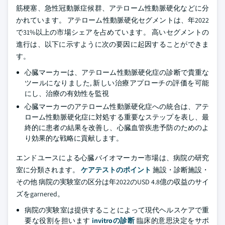
筋梗塞、急性冠動脈症候群、アテローム性動脈硬化などに分
かれています。 アテローム性動脈硬化セグメントは、年2022
で31%以上の市場シェアを占めています。 高いセグメントの
進行は、以下に示すように次の要因に起因することができま
す。
心臓マーカーは、アテローム性動脈硬化症の診断で貴重な
ツールになりました, 新しい治療アプローチの評価を可能
にし、治療の有効性を監視
心臓マーカーのアテローム性動脈硬化症への統合は、アテ
ローム性動脈硬化症に対処する重要なステップを表し、最
終的に患者の結果を改善し、心臓血管疾患予防のためのよ
り効果的な戦略に貢献します。
エンドユースによる心臓バイオマーカー市場は、病院の研究
室に分類されます。
ケアテストのポイント
施設・診断施設・
その他 病院の実験室の区分は年2022のUSD 4.8億の収益のサイ
ズをgarnered。
病院の実験室は提供することによって現代ヘルスケアで重
要な役割を担います
invitroの診断
臨床的意思決定をサポ