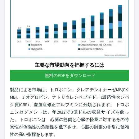
主要な市場動向を把握するには
無料のPDFをダウンロード
製品による市場は、トロポニン、クレアチンキナーゼMB(CK-
MB)、ミオグロビン、ナトリウレンペプチド、c反応性タンパ
ク質(CRP)、虚血症修正アルブミンに分類されます。 トロポ
ニンセグメントは、年2022で3億ドルの収益サイズを飾っ
た。 トロポニンは、心臓の筋肉と心臓の怪我に対するその特
異性が偽陽性の危険性を低下させ、心臓の損傷の非常に信頼
性の高い指標をします。