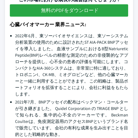
無料のPDFをダウンロード
心臓バイオマーカー 業界ニュース:
2022年6月、東ソーバイオサイエンスは、東ソーシステム
分析装置の使用のために設計されたST AIA-PACK BNPアッセ
イを導入しました。 血液サンプルにおけるB型Natriuretic
Peptide(BNP)レベルの精密な測定のための非侵襲的なアプ
ローチを提供し、心不全の患者の評価を可能にします。 コ
ンパクトなAIA-360システムは、非常室に特に適しており、
トロポニンI、CK-MB、ミオグロビンなど、他の心臓マーカ
ーと一緒に利用することができます。 この戦略は、製品ポ
ートフォリオを拡張することにより、会社に利益をもたら
します。
2021年7月、BNPアッセイの配布はベックマン・コールター
が引き継ぎました。 Quidel Corporation の TRIAGE BNP とし
て知られる、集中的心不全のマーカーです。 Beckman
Coulterは、免疫測定器用のアクセスBNPというブランド名
で販売しています。 会社の有利な成果を生み出すことを目
的とした戦略的な動き。