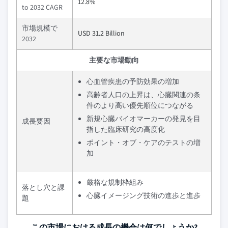
12.8%
to 2032 CAGR
市場規模で
USD 31.2 Billion
2032
主要な市場動向
心血管疾患の予防効果の増加
高齢者人口の上昇は、心臓関連の条
件のより高い優先順位につながる
新規心臓バイオマーカーの発見を目
成長要因
指した臨床研究の高度化
ポイント・オブ・ケアのテストの増
加
厳格な規制枠組み
落とし穴と課
心臓イメージング技術の進歩と進歩
題
この市場における成長の機会は何でしょうか?