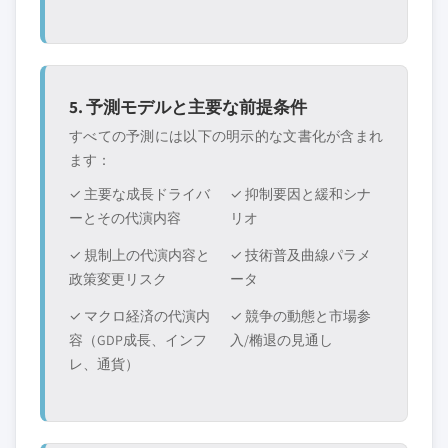
5. 予測モデルと主要な前提条件
すべての予測には以下の明示的な文書化が含まれ
ます：
✓ 主要な成長ドライバ
✓ 抑制要因と緩和シナ
ーとその代演内容
リオ
✓ 規制上の代演内容と
✓ 技術普及曲線パラメ
政策変更リスク
ータ
✓ マクロ経済の代演内
✓ 競争の動態と市場参
容（GDP成長、インフ
入/椭退の見通し
レ、通貨）