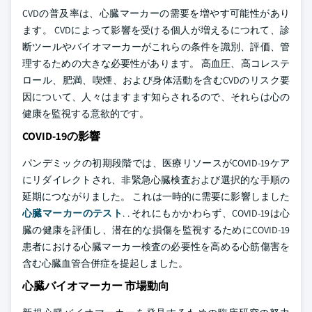
CVDの普及率は、心臓マーカーの需要を増やす可能性があり
ます。 CVDによって影響を受ける個人が増えるにつれて、診
断ツールやバイオマーカーがこれらの条件を識別、評価、管
理するための大きな必要性があります。 高血圧、高コレステ
ロール、肥満、喫煙、および身体活動を含むCVDのリスク要
因について、人々はますます知らされるので、それらは心の
健康を監視する意欲的です。
COVID-19の影響
パンデミックの初期段階では、医療リソースがCOVID-19ケア
にリダイレクトされ、非緊急心臓検査および選択的な手順の
延期につながりました。 これは一時的に需要に影響しました
心臓マーカーのテスト
. . それにもかかわらず、COVID-19は心
臓の健康を評価し、潜在的な損傷を監視するためにCOVID-19
患者における心臓マーカー検査の必要性を高める心筋傷害を
含む心臓血管合併症を提起しました。
心臓バイオマーカー 市場動向