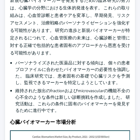
新規心臓バイオマーカーを発見するための臨床研究の努力
は、心臓学の分野における生体的発達を表す。 これらの取り
組みは、心血管診断と患者ケアを変革し、早期発見、リスク
アセスメント、治療戦略のパーソナライゼーションを強化す
る可能性があります。 研究の進歩と新規バイオマーカーが特
定されるにつれて、心血管医療の未来は、心臓診断と管理に
対する正確で包括的な患者固有のアプローチから恩恵を受け
る可能性があります。
パーソナライズされた医薬品に対する傾向は、個々の患者
プロファイルに合わせたバイオマーカーの必要性を強調し
た。 臨床研究では、患者固有の基礎で心臓リスクを予測
し、監視できるマーカーを特定しようとしています。
維持された放出のfractionおよびmicrovascularの機能不全の
心不全のような条件は新しい診断挑戦を作成しました。 研
究活動は、これらの条件に固有のバイオマーカーを発見す
るために進行中です。
心臓バイオマーカー 市場分析