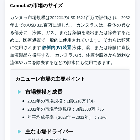
Cannulaの市場のサイズ
カンヌラ市場規模は2022年のUSD 162.1百万で評価され、2032
年までのUSD 335百万に達した。 カンヌラスは、身体の異な
る部分に、液体、ガス、または薬物を送出または除去するた
めに、医療処置で一般的に使用されています。 それらは頻繁
に使用されます
静脈内(IV)装置
液体、薬、または静脈に直接
血液製品を投与する。 カンヌラスは、体腔や臓器から過剰な
流体やガスを除去するなどの排水にも使用できます。
カニューレ市場の主要ポイント
市場規模と成長
2022年の市場規模：1億6210万ドル
2032年の市場予測規模：3億3500万ドル
年平均成長率（2023年～2032年）：7.6%
主な市場ドライバー