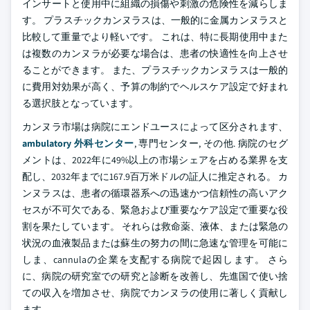
インサートと使用中に組織の損傷や刺激の危険性を減らしま
す。 プラスチックカンヌラスは、一般的に金属カンヌラスと
比較して重量でより軽いです。 これは、特に長期使用中また
は複数のカンヌラが必要な場合は、患者の快適性を向上させ
ることができます。 また、プラスチックカンヌラスは一般的
に費用対効果が高く、予算の制約でヘルスケア設定で好まれ
る選択肢となっています。
カンヌラ市場は病院にエンドユースによって区分されます、
ambulatory 外科センター
, 専門センター, その他. 病院のセグ
メントは、2022年に49%以上の市場シェアを占める業界を支
配し、2032年までに167.9百万米ドルの証人に推定される。 カ
ンヌラスは、患者の循環器系への迅速かつ信頼性の高いアク
セスが不可欠である、緊急および重要なケア設定で重要な役
割を果たしています。 それらは救命薬、液体、または緊急の
状況の血液製品または蘇生の努力の間に急速な管理を可能に
しま、cannulaの企業を支配する病院で起因します。 さら
に、病院の研究室での研究と診断を改善し、先進国で使い捨
ての収入を増加させ、病院でカンヌラの使用に著しく貢献し
ます。