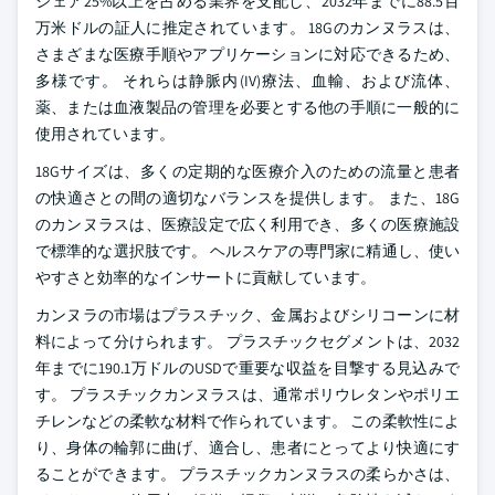
シェア25%以上を占める業界を支配し、2032年までに88.5百
万米ドルの証人に推定されています。 18Gのカンヌラスは、
さまざまな医療手順やアプリケーションに対応できるため、
多様です。 それらは静脈内(IV)療法、血輸、および流体、
薬、または血液製品の管理を必要とする他の手順に一般的に
使用されています。
18Gサイズは、多くの定期的な医療介入のための流量と患者
の快適さとの間の適切なバランスを提供します。 また、18G
のカンヌラスは、医療設定で広く利用でき、多くの医療施設
で標準的な選択肢です。 ヘルスケアの専門家に精通し、使い
やすさと効率的なインサートに貢献しています。
カンヌラの市場はプラスチック、金属およびシリコーンに材
料によって分けられます。 プラスチックセグメントは、2032
年までに190.1万ドルのUSDで重要な収益を目撃する見込みで
す。 プラスチックカンヌラスは、通常ポリウレタンやポリエ
チレンなどの柔軟な材料で作られています。 この柔軟性によ
り、身体の輪郭に曲げ、適合し、患者にとってより快適にす
ることができます。 プラスチックカンヌラスの柔らかさは、