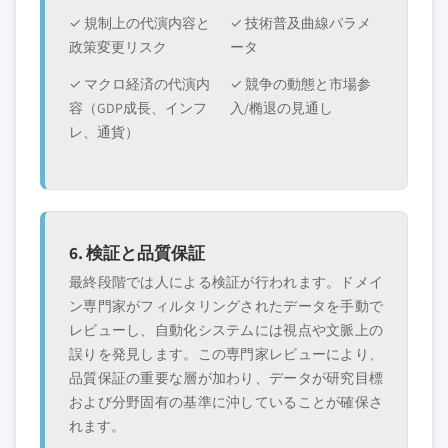
✓ 規制上の代演内容と
✓ 技術普及曲線パラメ
政策変更リスク
ータ
✓ マクロ経済の代演内
✓ 競争の動態と市場参
容（GDP成長、インフ
入/椭退の見通し
レ、通貨）
6. 検証と品質保証
最終段階では人による検証が行われます。ドメイ
ン専門家がフィルタリングされたデータを手動で
レビューし、自動化システムには視点や文脈上の
誤りを発見します。この専門家レビューにより、
品質保証の重要な層が加わり、データが研究目標
および分野固有の基準に沖していることが確保さ
れます。