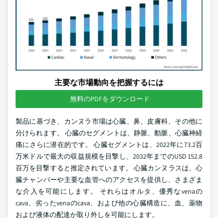
主要な市場動向を把握するには
無料のPDFをダウンロード
製品に基づき、カンヌラ市場は心臓、鼻、皮膚科、その他に
分けられます。 心臓のセグメントは、静脈、動脈、心臓神経
痛にさらに潜在的です。 心臓セグメントは、2022年に73.2百
万米ドルで最大の収益規模を目撃し、2032年までのUSD 152.8
百万を目撃すると推定されています。 心臓カンヌラスは、心
臓チャンバーや主要な血管へのアクセスを提供し、さまざま
な介入を可能にします。 それらはオルタ、優秀なvenaの
cava、劣ったvenaのcava、および他の心臓構造に、血、薬物
および液体の配達か取り外しを可能にします。