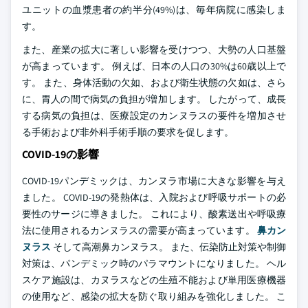
ユニットの血漿患者の約半分(49%)は、毎年病院に感染しま
す。
また、産業の拡大に著しい影響を受けつつ、大勢の人口基盤
が高まっています。 例えば、日本の人口の30%は60歳以上で
す。 また、身体活動の欠如、および衛生状態の欠如は、さら
に、胃人の間で病気の負担が増加します。 したがって、成長
する病気の負担は、医療設定のカンヌラスの要件を増加させ
る手術および非外科手術手順の要求を促します。
COVID-19の影響
COVID-19パンデミックは、カンヌラ市場に大きな影響を与え
ました。 COVID-19の発熱体は、入院および呼吸サポートの必
要性のサージに導きました。 これにより、酸素送出や呼吸療
法に使用されるカンヌラスの需要が高まっています。
鼻カン
ヌラス
そして高潮鼻カンヌラス。 また、伝染防止対策や制御
対策は、パンデミック時のパラマウントになりました。 ヘル
スケア施設は、カヌラスなどの生殖不能および単用医療機器
の使用など、感染の拡大を防ぐ取り組みを強化しました。 こ