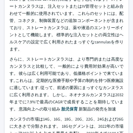
ートカンヌラスは、注入セットまたはIV管理セットと組み合
わせて一般的に使用されています。 これらのセットには、配
管、コネクタ、制御装置などの追加コンポーネントが含まれ
ており、ストレートカンヌラは、薬や液送のエントリーポイ
ントとして機能します。 標準的な注入セットとの両立性はヘ
ルスケアの設定で広く利用されたまっすぐなcannulasを作り
ます。
さらに、ストレートカンヌラスは、より専門的または高度な
カンヌラスと比較して、一般的により費用対効果が高いで
す。 彼らは広く利用可能であり、低価格ポイントで来ていま
す, これらは、定期的な医療手順や予算の制約を持つ医療施設
に適しています. 従って、前述の要因にまっすぐなカンヌラス
に広く利用されます。 しかし、ネオナタルカンヌラスは2032
年までに7.9%で最高のCAGRで成長することを期待していま
す。 意識向上への取り組み
胎児保育
新製品の発売を加速
カンヌラの市場は14G、16G、18G、20G、22G、24Gおよび26G
に大きさで分類されます。 18Gセグメントは、2022年の市場