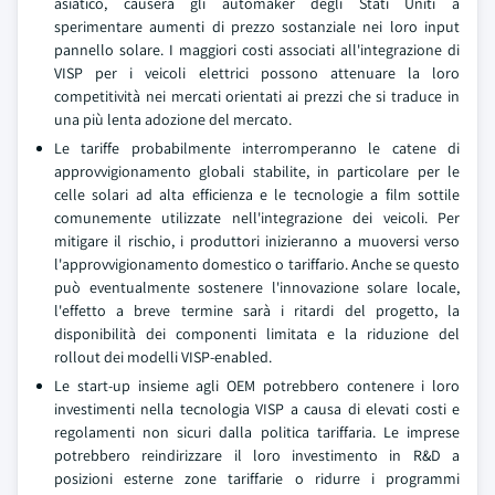
asiatico, causerà gli automaker degli Stati Uniti a
sperimentare aumenti di prezzo sostanziale nei loro input
pannello solare. I maggiori costi associati all'integrazione di
VISP per i veicoli elettrici possono attenuare la loro
competitività nei mercati orientati ai prezzi che si traduce in
una più lenta adozione del mercato.
Le tariffe probabilmente interromperanno le catene di
approvvigionamento globali stabilite, in particolare per le
celle solari ad alta efficienza e le tecnologie a film sottile
comunemente utilizzate nell'integrazione dei veicoli. Per
mitigare il rischio, i produttori inizieranno a muoversi verso
l'approvvigionamento domestico o tariffario. Anche se questo
può eventualmente sostenere l'innovazione solare locale,
l'effetto a breve termine sarà i ritardi del progetto, la
disponibilità dei componenti limitata e la riduzione del
rollout dei modelli VISP-enabled.
Le start-up insieme agli OEM potrebbero contenere i loro
investimenti nella tecnologia VISP a causa di elevati costi e
regolamenti non sicuri dalla politica tariffaria. Le imprese
potrebbero reindirizzare il loro investimento in R&D a
posizioni esterne zone tariffarie o ridurre i programmi