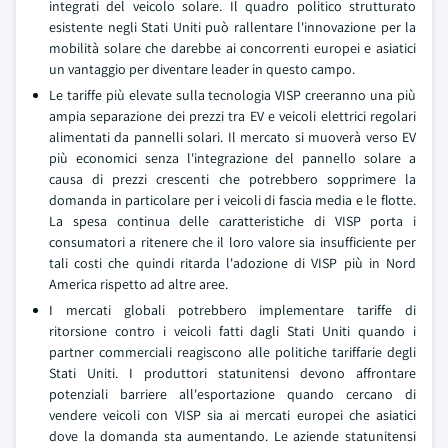
integrati del veicolo solare. Il quadro politico strutturato
esistente negli Stati Uniti può rallentare l'innovazione per la
mobilità solare che darebbe ai concorrenti europei e asiatici
un vantaggio per diventare leader in questo campo.
Le tariffe più elevate sulla tecnologia VISP creeranno una più
ampia separazione dei prezzi tra EV e veicoli elettrici regolari
alimentati da pannelli solari. Il mercato si muoverà verso EV
più economici senza l'integrazione del pannello solare a
causa di prezzi crescenti che potrebbero sopprimere la
domanda in particolare per i veicoli di fascia media e le flotte.
La spesa continua delle caratteristiche di VISP porta i
consumatori a ritenere che il loro valore sia insufficiente per
tali costi che quindi ritarda l'adozione di VISP più in Nord
America rispetto ad altre aree.
I mercati globali potrebbero implementare tariffe di
ritorsione contro i veicoli fatti dagli Stati Uniti quando i
partner commerciali reagiscono alle politiche tariffarie degli
Stati Uniti. I produttori statunitensi devono affrontare
potenziali barriere all'esportazione quando cercano di
vendere veicoli con VISP sia ai mercati europei che asiatici
dove la domanda sta aumentando. Le aziende statunitensi