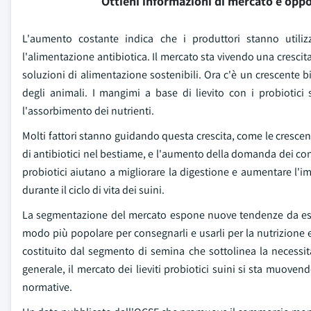
Ottieni informazioni di mercato e oppo
L'aumento costante indica che i produttori stanno utiliz
l'alimentazione antibiotica. Il mercato sta vivendo una crescita
soluzioni di alimentazione sostenibili. Ora c'è un crescente bi
degli animali. I mangimi a base di lievito con i probiotic
l'assorbimento dei nutrienti.
Molti fattori stanno guidando questa crescita, come le crescent
di antibiotici nel bestiame, e l'aumento della domanda dei consu
probiotici aiutano a migliorare la digestione e aumentare l'
durante il ciclo di vita dei suini.
La segmentazione del mercato espone nuove tendenze da esplor
modo più popolare per consegnarli e usarli per la nutrizione e
costituito dal segmento di semina che sottolinea la necessi
generale, il mercato dei lieviti probiotici suini si sta muov
normative.