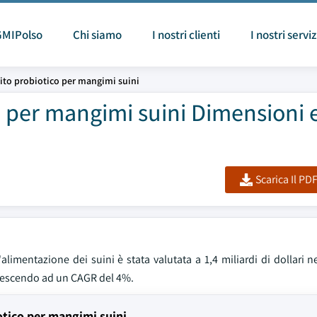
GMIPolso
Chi siamo
I nostri clienti
I nostri serviz
vito probiotico per mangimi suini
o per mangimi suini Dimensioni 
Scarica Il PD
alimentazione dei suini è stata valutata a 1,4 miliardi di dollari n
, crescendo ad un CAGR del 4%.
iotico per mangimi suini