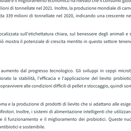
ale e il miglioramento economico ha rilevato che il consumo globa
ioni di tonnellate nel 2021. Inoltre, la produzione mondiale di carn
e da 339 milioni di tonnellate nel 2020, indicando una crescente n
lizzata sull'etichettatura chiara, sul benessere degli animali e s
ò mostra il potenziale di crescita mentito in questo settore tenen
n aumento dal progresso tecnologico. Gli sviluppi in ceppi microb
o la stabilità, l'efficacia e l'applicazione del lievito probiot
pravvivere alle condizioni difficili di pellet e stoccaggio, quindi son
 e la produzione di prodotti di lievito che si adattano alle esige
ifinitori. Inoltre, i sistemi di alimentazione intelligenti che utilizz
e il funzionamento e il miglioramento dei probiotici. Queste nu
ntibiotici e sostenibile.