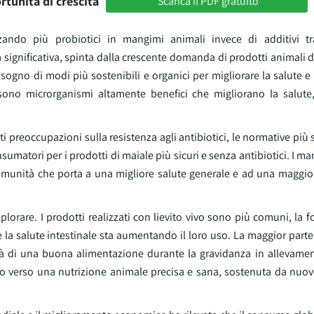
rtunità di crescita
Scarica il PDF gratuito
zando più probiotici in mangimi animali invece di additivi tra
 significativa, spinta dalla crescente domanda di prodotti animali di
sogno di modi più sostenibili e organici per migliorare la salute e 
i sono microrganismi altamente benefici che migliorano la salute
i preoccupazioni sulla resistenza agli antibiotici, le normative più 
matori per i prodotti di maiale più sicuri e senza antibiotici. I man
immunità che porta a una migliore salute generale e ad una maggior
are. I prodotti realizzati con lievito vivo sono più comuni, la fo
 la salute intestinale sta aumentando il loro uso. La maggior part
tà di una buona alimentazione durante la gravidanza in allevament
endo verso una nutrizione animale precisa e sana, sostenuta da nuo