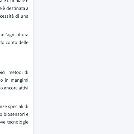
le di maiale è
e è destinata a
ecessità di una
ull'agricoltura
do conto delle
ici, metodi di
ico in mangimi
o ancora attivi
nze speciali di
ano biosensori e
ove tecnologie