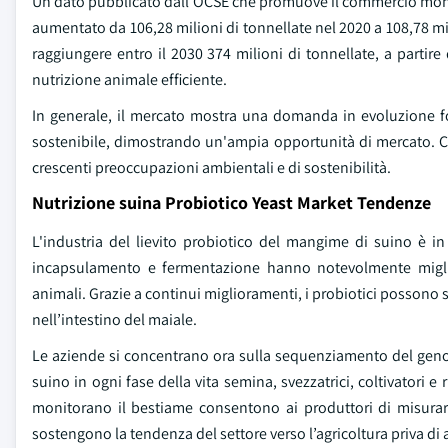
Un dato pubblicato dall'OCSE che promuove il commercio mondi
aumentato da 106,28 milioni di tonnellate nel 2020 a 108,78 mil
raggiungere entro il 2030 374 milioni di tonnellate, a partir
nutrizione animale efficiente.
In generale, il mercato mostra una domanda in evoluzione foca
sostenibile, dimostrando un'ampia opportunità di mercato. Ci
crescenti preoccupazioni ambientali e di sostenibilità.
Nutrizione suina Probiotico Yeast Market Tendenze
L'industria del lievito probiotico del mangime di suino è i
incapsulamento e fermentazione hanno notevolmente migliorat
animali. Grazie a continui miglioramenti, i probiotici possono so
nell’intestino del maiale.
Le aziende si concentrano ora sulla sequenziamento del genoma
suino in ogni fase della vita semina, svezzatrici, coltivatori e r
monitorano il bestiame consentono ai produttori di misurar
sostengono la tendenza del settore verso l’agricoltura priva di a