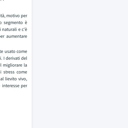
ità, motivo per
sto segmento è
naturali e c'è
 per aumentare
ente usato come
 I derivati del
l migliorare la
di stress come
 lievito vivo,
e interesse per