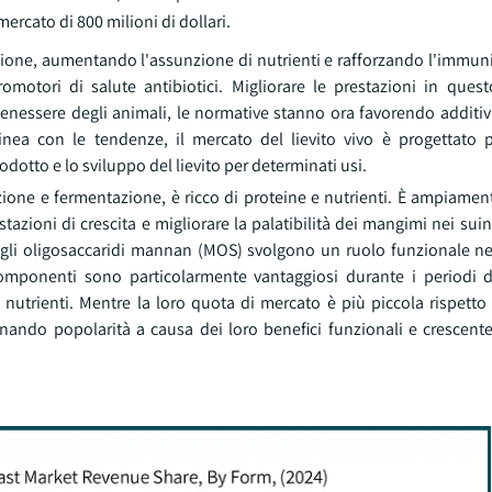
rcato di 800 milioni di dollari.
estione, aumentando l'assunzione di nutrienti e rafforzando l'immun
promotori di salute antibiotici. Migliorare le prestazioni in que
nessere degli animali, le normative stanno ora favorendo additivi 
nea con le tendenze, il mercato del lievito vivo è progettato
dotto e lo sviluppo del lievito per determinati usi.
duzione e fermentazione, è ricco di proteine e nutrienti. È ampiam
zioni di crescita e migliorare la palatibilità dei mangimi nei suini.
i e gli oligosaccaridi mannan (MOS) svolgono un ruolo funzionale ne
 componenti sono particolarmente vantaggiosi durante i periodi 
trienti. Mentre la loro quota di mercato è più piccola rispetto al
agnando popolarità a causa dei loro benefici funzionali e crescent