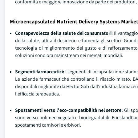
conformità e maggiore innovazione da parte dei produttori, e
Microencapsulated Nutrient Delivery Systems Market
Consapevolezza della salute dei consumatori
: Il vantagg
della salute, attira il desiderio e fomenta gli scettici. 
tecnologia di miglioramento del gusto e di rafforzamento d
soluzioni sono ora mainstream nei mercati mondiali.
Segmenti farmaceutici:
I segmenti di incapsulazione stann
Le aziende farmaceutiche controllano il rilascio mirato.
disponibili migliorate da Hector Gab dall'industria farmace
l'efficacia terapeutica.
Spostamenti verso l'eco-compatibilità nel settore:
Gli sp
sono verso polimeri vegetali e biodegradabili. FrieslandCa
spostamenti carnivori e erbivori.