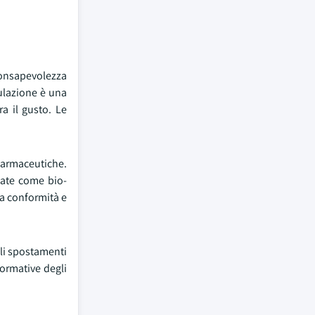
consapevolezza
sulazione è una
a il gusto. Le
 farmaceutiche.
zate come bio-
la conformità e
Gli spostamenti
ormative degli