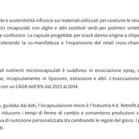
 e sostenibilità influisce sui materiali utilizzati per costruire le str
tici incapsulati con alghe e altri sostituti verdi per polimeri sintet
lle confezioni. Le capsule progettate per snack danno origine a chip
celerando la co-manifattura e l'espansione del retail cross-cha
di nutrienti microincapsulati è suddiviso in essiccazione spray, 
ne, incapsulamento in liposomi, estrusione e altri. L'essiccazione
rà con un CAGR dell'8% dal 2025 al 2034.
guidata dai dati, l'incapsulazione micro è l'Industria 4.0. Retrofit 
he riducono i tempi di fermo di cambio e consentono produzioni s
a di nutrizione personalizzata sta cambiando le regole del gioco. I
i.