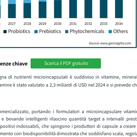
enze chiave
Scarica il PDF gratuito
gna di nutrienti microincapsulati è suddiviso in vitamine, mineral
itamine è stato valutato a 2,3 miliardi di USD nel 2024 e si prevede c
mercializzato, portando i formulatori a microincapsulare vitami
evande intelligenti rilascino quantità target a intervalli presta
spositivi indossabili, che spingono i produttori di capsule a crear
ulamento con biodisponibilità dimostrata che soddisfano scala, reg