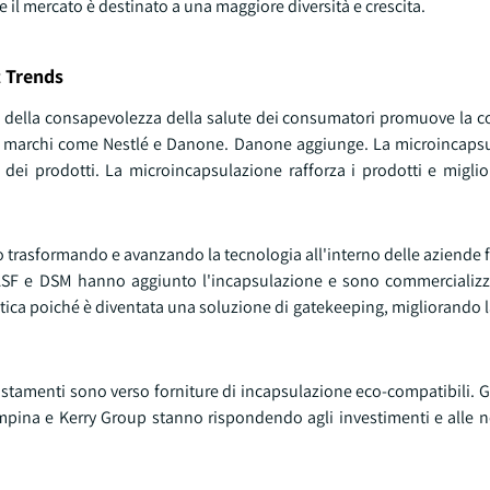
 il mercato è destinato a una maggiore diversità e crescita.
 Trends
io della consapevolezza della salute dei consumatori promuove la 
Grandi marchi come Nestlé e Danone. Danone aggiunge. La microincap
ei prodotti. La microincapsulazione rafforza i prodotti e miglior
o trasformando e avanzando la tecnologia all'interno delle aziende
 BASF e DSM hanno aggiunto l'incapsulazione e sono commercializ
utica poiché è diventata una soluzione di gatekeeping, migliorando 
ostamenti sono verso forniture di incapsulazione eco-compatibili. 
mpina e Kerry Group stanno rispondendo agli investimenti e alle n