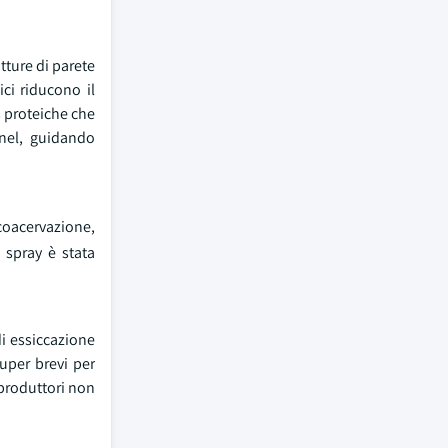
utture di parete
ici riducono il
s proteiche che
nnel, guidando
coacervazione,
 spray è stata
di essiccazione
uper brevi per
 produttori non