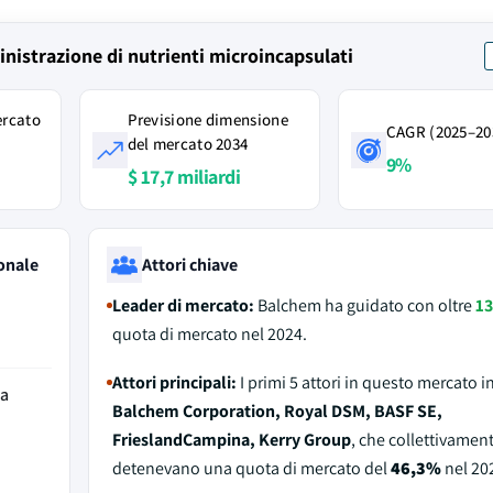
inistrazione di nutrienti microincapsulati
ercato
Previsione dimensione
CAGR (2025–20
del mercato 2034
9%
$ 17,7 miliardi
onale
Attori chiave
Leader di mercato:
Balchem ha guidato con oltre
1
quota di mercato nel 2024.
Attori principali:
I primi 5 attori in questo mercato 
da
Balchem Corporation, Royal DSM, BASF SE,
FrieslandCampina, Kerry Group
, che collettivamen
detenevano una quota di mercato del
46,3%
nel 20