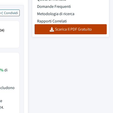
Domande Frequenti
Condividi
Metodologia di ricerca
Rapporti Correlati
Scarica Il PDF Gratuito
34)
3%
di
includono
te
24.