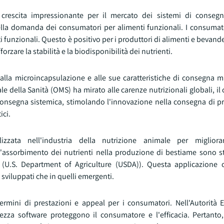
a crescita impressionante per il mercato dei sistemi di consegn
ella domanda dei consumatori per alimenti funzionali. I consumator
 funzionali. Questo è positivo per i produttori di alimenti e bevand
rzare la stabilità e la biodisponibilità dei nutrienti.
alla microincapsulazione e alle sue caratteristiche di consegna mi
le della Sanità (OMS) ha mirato alle carenze nutrizionali globali, il
 consegna sistemica, stimolando l'innovazione nella consegna di pr
ici.
zzata nell'industria della nutrizione animale per migliorare
 l'assorbimento dei nutrienti nella produzione di bestiame sono st
ali (U.S. Department of Agriculture (USDA)). Questa applicazion
i sviluppati che in quelli emergenti.
 termini di prestazioni e appeal per i consumatori. Nell'Autorità 
rezza software proteggono il consumatore e l'efficacia. Pertanto