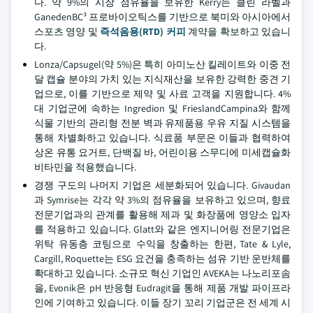
다. 약 9%의 시장 점유율을 보유한 Kerry는 클린 라벨과
GanedenBC³ 프로바이오틱스를 기반으로 북미와 아시아에서
스포츠 영양 및
즉석음용(RTD) 커피
계약을 확보하고 있습니
다.
Lonza/Capsugel(약 5%)은 특히 아미노산 킬레이트와 이중 전
달 캡슐 분야의 가치 있는 지식재산을 보유한 강력한 중견 기
업으로, 이를 기반으로 제약 및 사료 고객을 지원합니다. 4%
대 기업군에 속하는 Ingredion 및 FrieslandCampina와 함께
식물 기반의 관리형 전분 벽과 유제품용 우유 지질 시스템을
통해 차별화하고 있습니다. 식료품 부문은 이들과 협력하여
상온 유통 요거트, 단백질 바, 어린이용 스무디에 미세캡슐화
비타민을 적용했습니다.
경쟁 구도의 나머지 기업은 세분화되어 있습니다. Givaudan
과 Symrise는 각각 약 3%의 점유율을 보유하고 있으며, 향료
전문기업과의 관계를 활용해 제과 및 화장품에 영양소 입자
를 적용하고 있습니다. Glatt와 같은 엔지니어링 전문기업은
위탁 유동층 코팅으로 수익을 창출하는 한편, Tate & Lyle,
Cargill, Roquette는 ESG 요건을 충족하는 섬유 기반 운반체를
확대하고 있습니다. 소규모 혁신 기업인 AVEKA는 나노리포솜
을, Evonik은 pH 반응형 Eudragit을 통해 제품 개발 파이프라
인에 기여하고 있습니다. 이들 장기 꼬리 기업군은 전 세계 시