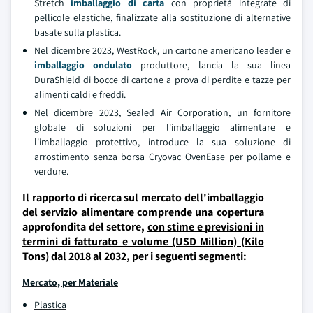
Stretch
imballaggio di carta
con proprietà integrate di
pellicole elastiche, finalizzate alla sostituzione di alternative
basate sulla plastica.
Nel dicembre 2023, WestRock, un cartone americano leader e
imballaggio ondulato
produttore, lancia la sua linea
DuraShield di bocce di cartone a prova di perdite e tazze per
alimenti caldi e freddi.
Nel dicembre 2023, Sealed Air Corporation, un fornitore
globale di soluzioni per l'imballaggio alimentare e
l'imballaggio protettivo, introduce la sua soluzione di
arrostimento senza borsa Cryovac OvenEase per pollame e
verdure.
Il rapporto di ricerca sul mercato dell'imballaggio
del servizio alimentare comprende una copertura
approfondita del settore,
con stime e previsioni in
termini di fatturato e volume (USD Million) (Kilo
Tons) dal 2018 al 2032, per i seguenti segmenti:
Mercato, per Materiale
Plastica