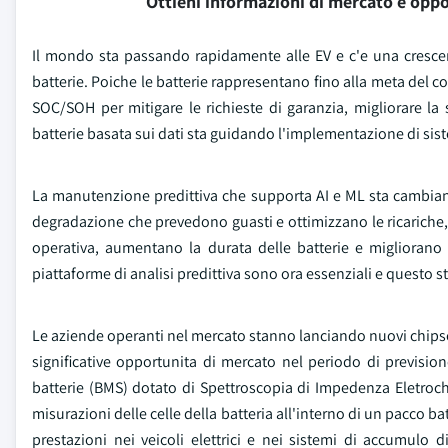
Ottieni informazioni di mercato e oppo
Il mondo sta passando rapidamente alle EV e c'e una crescen
batterie. Poiche le batterie rappresentano fino alla meta del co
SOC/SOH per mitigare le richieste di garanzia, migliorare la s
batterie basata sui dati sta guidando l'implementazione di sist
La manutenzione predittiva che supporta AI e ML sta cambiando
degradazione che prevedono guasti e ottimizzano le ricariche, 
operativa, aumentano la durata delle batterie e migliorano l'a
piattaforme di analisi predittiva sono ora essenziali e questo s
Le aziende operanti nel mercato stanno lanciando nuovi chipset
significative opportunita di mercato nel periodo di previsio
batterie (BMS) dotato di Spettroscopia di Impedenza Eletrochi
misurazioni delle celle della batteria all'interno di un pacco b
prestazioni nei veicoli elettrici e nei sistemi di accumulo 