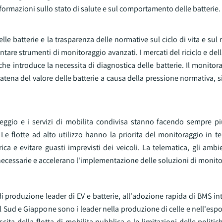
formazioni sullo stato di salute e sul comportamento delle batterie.
 batterie e la trasparenza delle normative sul ciclo di vita e sul ri
ntare strumenti di monitoraggio avanzati. I mercati del riciclo e del
 che introduce la necessita di diagnostica delle batterie. Il monito
tena del valore delle batterie a causa della pressione normativa, si
noleggio e i servizi di mobilita condivisa stanno facendo sempre p
e. Le flotte ad alto utilizzo hanno la priorita del monitoraggio in 
rica e evitare guasti imprevisti dei veicoli. La telematica, gli ambi
ecessarie e accelerano l'implementazione delle soluzioni di monito
di produzione leader di EV e batterie, all'adozione rapida di BMS inte
el Sud e Giappone sono i leader nella produzione di celle e nell'espo
ita della flotta di mobilita pubblica e le limitazioni delle politic