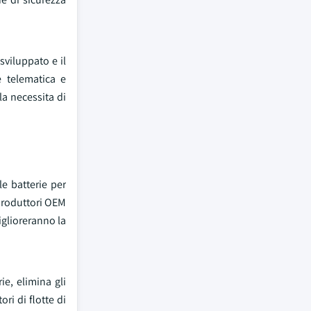
viluppato e il
e telematica e
la necessita di
le batterie per
i produttori OEM
iglioreranno la
e, elimina gli
ri di flotte di