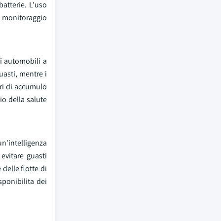
atterie. L'uso
di monitoraggio
di automobili a
uasti, mentre i
ori di accumulo
gio della salute
un'intelligenza
evitare guasti
delle flotte di
sponibilita dei