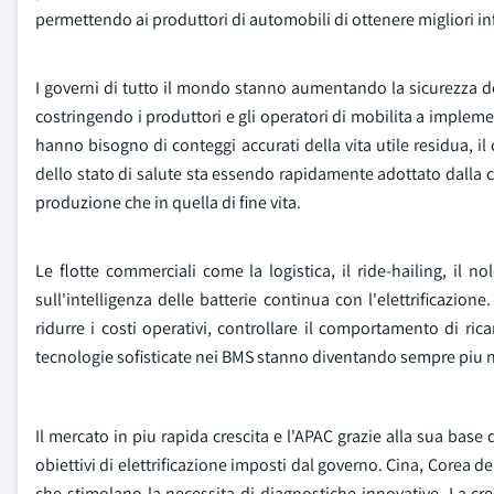
permettendo ai produttori di automobili di ottenere migliori in
I governi di tutto il mondo stanno aumentando la sicurezza delle
costringendo i produttori e gli operatori di mobilita a impleme
hanno bisogno di conteggi accurati della vita utile residua, il
dello stato di salute sta essendo rapidamente adottato dalla ca
produzione che in quella di fine vita.
Le flotte commerciali come la logistica, il ride-hailing, il 
sull'intelligenza delle batterie continua con l'elettrificazion
ridurre i costi operativi, controllare il comportamento di rica
tecnologie sofisticate nei BMS stanno diventando sempre piu n
Il mercato in piu rapida crescita e l'APAC grazie alla sua base 
obiettivi di elettrificazione imposti dal governo. Cina, Corea d
che stimolano la necessita di diagnostiche innovative. La cresc