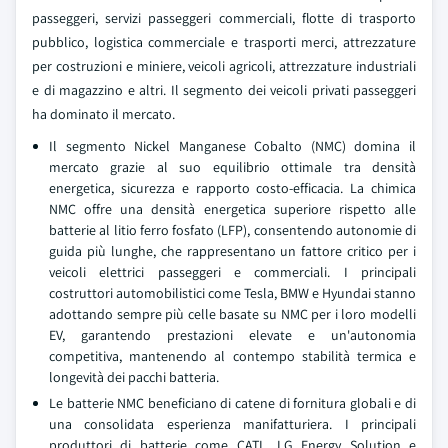
passeggeri, servizi passeggeri commerciali, flotte di trasporto
pubblico, logistica commerciale e trasporti merci, attrezzature
per costruzioni e miniere, veicoli agricoli, attrezzature industriali
e di magazzino e altri. Il segmento dei veicoli privati passeggeri
ha dominato il mercato.
Il segmento Nickel Manganese Cobalto (NMC) domina il
mercato grazie al suo equilibrio ottimale tra densità
energetica, sicurezza e rapporto costo-efficacia. La chimica
NMC offre una densità energetica superiore rispetto alle
batterie al litio ferro fosfato (LFP), consentendo autonomie di
guida più lunghe, che rappresentano un fattore critico per i
veicoli elettrici passeggeri e commerciali. I principali
costruttori automobilistici come Tesla, BMW e Hyundai stanno
adottando sempre più celle basate su NMC per i loro modelli
EV, garantendo prestazioni elevate e un'autonomia
competitiva, mantenendo al contempo stabilità termica e
longevità dei pacchi batteria.
Le batterie NMC beneficiano di catene di fornitura globali e di
una consolidata esperienza manifatturiera. I principali
produttori di batterie come CATL, LG Energy Solution e