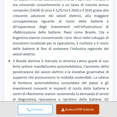
sta crescendo costantemente a un tasso di crescita annuo
composto (CAGR) di circa il 3,2% tra il 2026 e il 2035 grazie alla
crescente adozione dei veicoli elettrici, alla maggiore
consapevolezza riguardo al riciclo delle batterie e
all'espansione degli investimenti nell'infrastruttura di
rifabbricazione delle batterie. Paesi come Brasile, Cile e
Argentina stanno concentrando i loro sforzi nello sviluppo di
ecosistemi localizzati per la riparazione, il riutilizzo e il riciclo
delle batterie al fine di sostenere l'industria regionale dei
veicoli elettrici.
Il Brasile domina il mercato in America Latina grazie al suo
forte settore manifatturiero automobilistico, l'aumento della
penetrazione dei veicoli elettrici e le iniziative governative di
supporto che promuovono la mobilità sostenibile. La catena
di fornitura automobilistica consolidata del paese e gli
investimenti crescenti in impianti di riciclo delle batterie e
centri di rifacimento stanno sostenendo la domanda di servizi
di diagnostica, riparazione e ripristino delle batterie. Gli
incentivi governativi che incoraggiano l'adozione dei veicoli
Chiamaci
Scarica Il PDF Gratuito
elettrici e lo sviluppo industriale sostenibile stanno
ulteriormente accelerando la crescita del mercato.