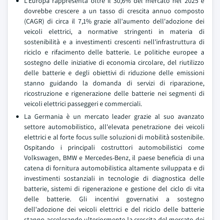
L'Europa rappresenta oltre il 30,6% del mercato nel 2025 e
dovrebbe crescere a un tasso di crescita annuo composto
(CAGR) di circa il 7,1% grazie all'aumento dell'adozione dei
veicoli elettrici, a normative stringenti in materia di
sostenibilità e a investimenti crescenti nell'infrastruttura di
riciclo e rifacimento delle batterie. Le politiche europee a
sostegno delle iniziative di economia circolare, del riutilizzo
delle batterie e degli obiettivi di riduzione delle emissioni
stanno guidando la domanda di servizi di riparazione,
ricostruzione e rigenerazione delle batterie nei segmenti di
veicoli elettrici passeggeri e commerciali.
La Germania è un mercato leader grazie al suo avanzato
settore automobilistico, all'elevata penetrazione dei veicoli
elettrici e al forte focus sulle soluzioni di mobilità sostenibile.
Ospitando i principali costruttori automobilistici come
Volkswagen, BMW e Mercedes-Benz, il paese beneficia di una
catena di fornitura automobilistica altamente sviluppata e di
investimenti sostanziali in tecnologie di diagnostica delle
batterie, sistemi di rigenerazione e gestione del ciclo di vita
delle batterie. Gli incentivi governativi a sostegno
dell'adozione dei veicoli elettrici e del riciclo delle batterie
stanno accelerando ulteriormente la crescita del mercato dei