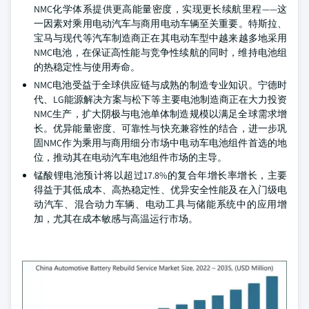
NMC化学体系提供更高能量密度，实现更长续航里程——这
一因素对乘用电动汽车与商用电动车辆至关重要。特斯拉、
宝马与现代等汽车制造商正在其电动车型中越来越多地采用
NMC电池，在保证高性能与竞争性续航的同时，维持电池组
的热稳定性与使用寿命。
NMC电池受益于全球供应链与成熟的制造专业知识。宁德时
代、LG能源解决方案与松下等主要电池制造商正在大力投资
NMC生产，扩大阴极与电池单体制造规模以满足全球需求增
长。优异能量密度、可靠性与快充兼容性的结合，进一步巩
固NMC作为乘用与商用细分市场中电动车电池组件首选的地
位，推动其在电动汽车电池组件市场的主导。
锰酸锂电池预计将以超过17.8%的复合年增长率增长，主要
得益于其低成本、高热稳定性、优异安全性能及在入门级电
动汽车、混合动力车辆、电动工具与储能系统中的应用增
加，尤其在成本敏感与高温运行市场。