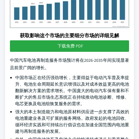
获取影响这个市场的主要细分市场的详细见解
下载免费 PDF
中国汽车电池再制造服务市场预计将在2026-2035年间实现显著
且前景广阔的增长。
中国市场正在经历强劲增长，主要得益于电动汽车普及率提
升、电池生命周期延长意识增强以及对成本效益更高的电池
翻新解决方案的需求增长。中国庞大的电动汽车保有量和不
断扩大的售后市场生态系统正在持续推动电池诊断、维修、
电芯更换及电池组恢复服务的需求。
强大的本土制造能力和电池原材料供应进一步支撑了高效的
电池重建业务及可扩展的服务网络。政府发起的电池回收、
循环经济实践和可持续出行倡议也在加速全国范围内电池重
建与再制造服务的发展。