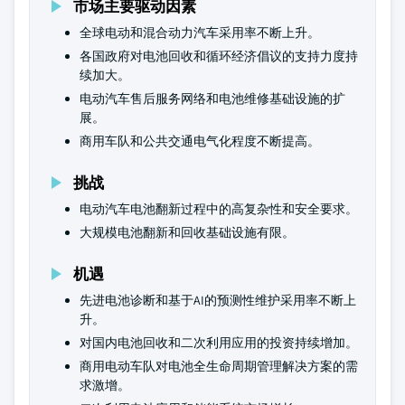
市场主要驱动因素
全球电动和混合动力汽车采用率不断上升。
各国政府对电池回收和循环经济倡议的支持力度持
续加大。
电动汽车售后服务网络和电池维修基础设施的扩
展。
商用车队和公共交通电气化程度不断提高。
挑战
电动汽车电池翻新过程中的高复杂性和安全要求。
大规模电池翻新和回收基础设施有限。
机遇
先进电池诊断和基于AI的预测性维护采用率不断上
升。
对国内电池回收和二次利用应用的投资持续增加。
商用电动车队对电池全生命周期管理解决方案的需
求激增。