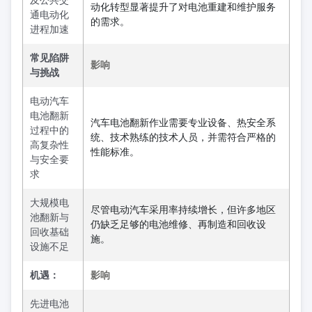
动化转型显著提升了对电池重建和维护服务
通电动化
的需求。
进程加速
常见陷阱
影响
与挑战
电动汽车
电池翻新
汽车电池翻新作业需要专业设备、热安全系
过程中的
统、技术熟练的技术人员，并需符合严格的
高复杂性
性能标准。
与安全要
求
大规模电
尽管电动汽车采用率持续增长，但许多地区
池翻新与
仍缺乏足够的电池维修、再制造和回收设
回收基础
施。
设施不足
机遇：
影响
先进电池