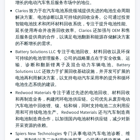
增长的电动汽车售后服务市场中的地位。
Clarios 致力于在汽车电池系统领域提供先进的电池生命周期
解决方案、电池诊断以及可持续的回收业务。公司通过投资
智能电池技术和闭环材料回收系统，专注于提升电池性能、
延长使用寿命并改善回收效率。Clarios 还加强与 OEM 和售
后服务提供商的合作，以满足电池翻新和能源存储解决方案
的不断增长的需求。
Battery Solutions LLC 专注于电池回收、材料回收以及环保
可持续的电池管理服务。公司的战略重点在于安全收集、运
输、诊断和翻新锂离子及混合动力车辆电池。Battery
Solutions LLC 还致力于扩展回收基础设施，并开发可扩展的
电池再利用解决方案，以支持电动汽车采用率的提升和循环
电池生态系统的建设。
Redwood Materials 专注于通过先进的电池回收、材料回收
和再制造业务，构建闭环电池供应链。公司优先从废弃电动
汽车电池中回收锂、镍、钴和铜，同时支持电池二次利用应
用和可持续电池生产。Redwood Materials 还与汽车制造商
和电池制造商合作，以加强国内电池材料供应链，减少对新
开采资源的依赖。
Spiers New Technologies 专门从事电动汽车电池诊断、维
修、再制造以及二次利用电池部署。公司通过模块更换、性