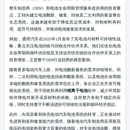
整车制造商（OEM）和电池生命周期管理服务提供商的投资重
点，正转向建立电池翻新、修复、回收及二次利用的垂直整合
生态系统。这越来越有助于降低其运营成本、控制材料再利
用、提升可持续性，并推动电池修复技术的发展。
例如，通用汽车在2025年1月发布了其电池与材料可持续性战
略，重点关注电池回收与回收合作伙伴关系。他们在优化电池
生命周期和循环供应链及支持这些供应链的合作伙伴关系上的
投资增加，正是整个OEM行业趋势的典型案例。
随着更多电动汽车上路，对电池翻新服务的需求持续增长。同
样，二次利用电池的电池回收和翻新系统，以及电池生命周期
末端的翻新和修复系统的需求也在上升。各企业正在开发可规
模化的系统，用于回收和再利用
锂离子电池
组件，减少环境影
响并降低对新开采原材料的依赖。这些努力有助于稳定供应
链，同时支持遵守不断演进的可持续性法规和循环经济倡议。
此外，向高容量和快充电动汽车电池系统的转变，正在推动对
先进再制造和修复能力的需求。随着电动汽车制造商采用更高
电压的电池架构和更大容量的电池组，对专业电池诊断、模块