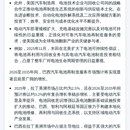
此外，美国汽车制造商、电池技术企业与回收公司间的战略
合作正推动电池再制造生态系统的创新与供应链本土化。在
先进诊断技术、自动化电池拆解系统及二次应用储能方案的
投资下，效率、安全性与成本优化水平不断提升。
电动汽车部署规模扩大、充电基础设施完善以及对电池可持
续性的日益重视，正强化对可靠汽车电池再制造服务的需
求，使美国成为全球电池翻新产业的关键参与者。
例如，2025年11月，丰田在北美扩大了电池可持续性倡议，
将电池再利用与回收业务与其电动汽车电池制造投资相结
合，凸显了整车厂对电池生命周期管理的日益重视。
2026至2035年间，巴西汽车电池再制造服务市场预计将实现显
著且前景广阔的增长。
2025年，拉丁美洲市场占比约为2.5%，且在2026至2035年间
预计将以约3.2%的年复合增长率稳步增长，主要受电动汽车
普及率提升、电池回收意识增强以及电池翻新基础设施投资
扩大的推动。巴西、智利与阿根廷等国正致力于构建本地化
的电池维修、再利用与回收生态系统，以支持区域电动汽车
产业发展。
巴西在拉丁美洲市场中占据主导地位，得益于其强大的汽车