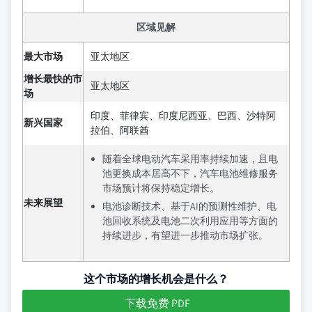
区域见解
最大市场
亚太地区
增长最快的市
亚太地区
场
印度、菲律宾、印度尼西亚、巴西、沙特阿
新兴国家
拉伯、阿联酋
随着全球电动汽车采用率持续加速，且电
池更换成本居高不下，汽车电池维修服务
市场预计将保持稳定增长。
未来展望
电池诊断技术、基于AI的预测性维护、电
池回收系统及电池二次利用应用等方面的
持续进步，有望进一步推动市场扩张。
这个市场的增长机会是什么？
下载免费 PDF