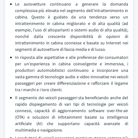
Le autovetture continuano a generare la domanda
complessiva più elevata nel segmento dell'intrattenimento in
cabina. Questo è guidato da una tendenza verso un
intrattenimento in cabina migliorato e di alta qualità (ad
esempio, l'uso di altoparlanti o sistemi audio di alta qualità),
nonché dalla crescente disponibilità di opzioni di
intrattenimento in cabina connesse e basate su Internet nei
segmenti di autovetture di fascia media e di lusso.
In risposta alle aspettative e alle preferenze dei consumatori
per un'esperienza in cabina coinvolgente e immersiva, i
produttori automobilistici continuano a incorporare una
vasta gamma di tecnologie audio e video innovative nei veicoli
passeggeri per creare differenziazione e rafforzare il legame
tra i marchi e i loro clienti.
Il segmento dei veicoli passeggeri sta beneficiando anche del
rapido dispiegamento di vari tipi di tecnologie per veicoli
connessi, capacità di aggiornamento software over-the-air
(OTA) e soluzioni di infotainment basate su intelligenza
artificiale (AI) che supportano capacità avanzate di
multimedia e navigazione.
I produttori di veicoli passeggeri premium stanno sempre più