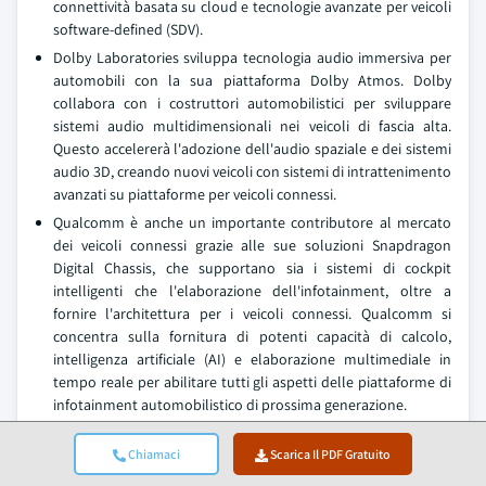
connettività basata su cloud e tecnologie avanzate per veicoli
software-defined (SDV).
Dolby Laboratories sviluppa tecnologia audio immersiva per
automobili con la sua piattaforma Dolby Atmos. Dolby
collabora con i costruttori automobilistici per sviluppare
sistemi audio multidimensionali nei veicoli di fascia alta.
Questo accelererà l'adozione dell'audio spaziale e dei sistemi
audio 3D, creando nuovi veicoli con sistemi di intrattenimento
avanzati su piattaforme per veicoli connessi.
Qualcomm è anche un importante contributore al mercato
dei veicoli connessi grazie alle sue soluzioni Snapdragon
Digital Chassis, che supportano sia i sistemi di cockpit
intelligenti che l'elaborazione dell'infotainment, oltre a
fornire l'architettura per i veicoli connessi. Qualcomm si
concentra sulla fornitura di potenti capacità di calcolo,
intelligenza artificiale (AI) e elaborazione multimediale in
tempo reale per abilitare tutti gli aspetti delle piattaforme di
infotainment automobilistico di prossima generazione.
Xperi DTS sviluppa tecnologia per l'elaborazione audio
immersiva e l'intrattenimento digitale per auto connesse.
Chiamaci
Scarica Il PDF Gratuito
Xperi collabora con i principali OEM automobilistici per creare