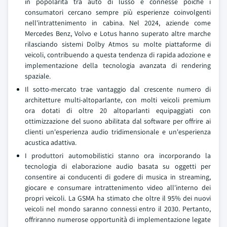
in popolarità tra auto di lusso e connesse poiché i
consumatori cercano sempre più esperienze coinvolgenti
nell'intrattenimento in cabina. Nel 2024, aziende come
Mercedes Benz, Volvo e Lotus hanno superato altre marche
rilasciando sistemi Dolby Atmos su molte piattaforme di
veicoli, contribuendo a questa tendenza di rapida adozione e
implementazione della tecnologia avanzata di rendering
spaziale.
Il sotto-mercato trae vantaggio dal crescente numero di
architetture multi-altoparlante, con molti veicoli premium
ora dotati di oltre 20 altoparlanti equipaggiati con
ottimizzazione del suono abilitata dal software per offrire ai
clienti un'esperienza audio tridimensionale e un'esperienza
acustica adattiva.
I produttori automobilistici stanno ora incorporando la
tecnologia di elaborazione audio basata su oggetti per
consentire ai conducenti di godere di musica in streaming,
giocare e consumare intrattenimento video all'interno dei
propri veicoli. La GSMA ha stimato che oltre il 95% dei nuovi
veicoli nel mondo saranno connessi entro il 2030. Pertanto,
offriranno numerose opportunità di implementazione legate