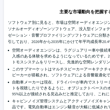
主要な市場動向を把握す
ソフトウェア別に見ると、市場は空間オーディオエンジ
ソナルオーディオゾーンソフトウェア、没入型インフォテ
ゼーション・音響プロファイリングソフトウェアに分類され
引しており、2026年から2035年にかけて年平均成長率20
空間オーディオエンジンは、ラグジュアリー車や接続
入感のある体験を求めるようになっているためです。2
トモスシステムをリリースし、先進的な空間レンダリ
このサブマーケットはマルチスピーカーアーキテクチ
ピーカーが搭載され、ソフトウェアによる音響最適化で
自動車メーカーは現在、ドライバーが車内でストリー
トを視聴したりできるように、オブジェクトベースのオー
95%以上が接続される見込みだと推定しており、これ
キャビンノイズ管理システムとアクティブノイズキャ
品です。電気自動車はエンジン騒音が大幅に低減され