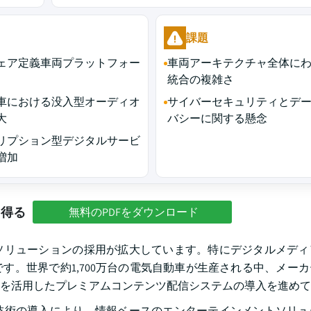
課題
ェア定義車両プラットフォー
車両アーキテクチャ全体に
統合の複雑さ
車における没入型オーディオ
サイバーセキュリティとデ
大
バシーに関する懸念
リプション型デジタルサービ
増加
を得る
無料のPDFをダウンロード
ソリューションの採用が拡大しています。特にデジタルメディ
す。世界で約1,700万台の電気自動車が生産される中、メー
を活用したプレミアムコンテンツ配信システムの導入を進めて
技術の導入により、情報ベースのエンターテインメントソリュ