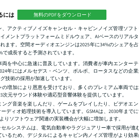
るには
無料のPDFをダウンロード
ン、アクティブノイズキャンセル・キャビンノイズ管理ソフト
イメントプラットフォームミドルウェア、AIベースのリアル
ます。空間オーディオエンジンは2025年に34%のシェアを
.4%で成長すると予測されています。
車両を中心に急速に普及しています。消費者が車内エンターテ
024年にはメルセデス・ベンツ、ボルボ、ロータスなどの企
ング技術の採用が加速しています。
ャの増加により恩恵を受けており、多くのプレミアム車両では2
3次元サウンド体験や適応型音響体験を提供しています。
ミング音楽を楽しんだり、ゲームをプレイしたり、ビデオエン
ディオ処理技術を導入しています。GSMAは、2030年まで
によりソフトウェア関連の実装機会が大幅に増加します。
ンセルシステムは、電気自動車やラグジュアリー車で採用が進む
ているため、デジタルによるキャビン内ノイズ管理がより効果