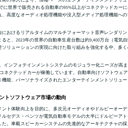
年までに世界で販売される自動車の95%以上がコネクテッドカー
れ、高度なオーディオ処理機能や没入型メディア処理機能への
内におけるリアルタイムのマルチフォーマット音声レンダリン
ると、2023年の世界の自動車生産台数は約9,400万台（電気
型ソリューションの実現に向けた取り組みを強化する中、多く
い、インフォテインメントシステムのモジュラー化ニーズが高
0万台以上のコネクテッドカーが稼働しています。自動車向けソフトウェ
ス機能、パーソナライズされたエンターテインメントソリュー
ントソフトウェア市場の動向
メント体験向上を目的に、多次元オーディオやドルビーオーデ
はメルセデス・ベンツが電気自動車モデルの大半にドルビーア
した。車載スピーカーシステムの先進的なアーキテクチャの採