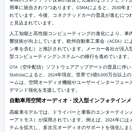
用車に統合されつつあります。GSMAによると、2030
れています。今後、コネクテッドカーの普及が進むにつ
と見込まれています。
人工知能と高性能コンピューティングの進化により、車
響技術が向上しています。欧州自動車工業会（ACEA）によ
ン車を含む）と推計されています。メーカー各社が没入
型コンピューティングシステムへの移行を進めています。
OTA（空中配信）ソフトウェアアップデートの普及に伴
Statistaによると、2024年現在、世界で3億9,00
ームは、空間オーディオ機能やユーザーインターフェー
デマンド強化を支援しています。
自動車用空間オーディオ・没入型インフォテインメ
高級車モデルでは、ドライバーと乗客のエンターテイン
ーアトモス）が採用されています。例えば、2024年に
テムを拡大し、多次元オーディオのサポートを強化しま