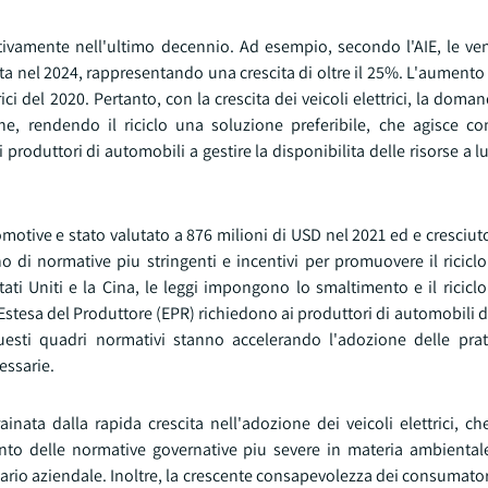
cativamente nell'ultimo decennio. Ad esempio, secondo l'AIE, le ven
nita nel 2024, rappresentando una crescita di oltre il 25%. L'aumento
rici del 2020. Pertanto, con la crescita dei veicoli elettrici, la doma
ne, rendendo il riciclo una soluzione preferibile, che agisce co
 produttori di automobili a gestire la disponibilita delle risorse a 
'automotive e stato valutato a 876 milioni di USD nel 2021 ed e cresci
 di normative piu stringenti e incentivi per promuovere il riciclo
Stati Uniti e la Cina, le leggi impongono lo smaltimento e il riciclo
 Estesa del Produttore (EPR) richiedono ai produttori di automobili di 
Questi quadri normativi stanno accelerando l'adozione delle prati
ssarie.
ainata dalla rapida crescita nell'adozione dei veicoli elettrici, c
mento delle normative governative piu severe in materia ambientale
nario aziendale. Inoltre, la crescente consapevolezza dei consumatori 