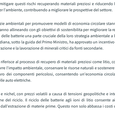
itigare questi rischi recuperando materiali preziosi e riducendo l
er l'ambiente, contribuendo a migliorare le prospettive del settore.
agenzie ambientali per promuovere modelli di economia circolare sta
stanno allineando con gli obiettivi di sostenibilita per migliorare la 
lo delle batterie una parte cruciale della loro strategia ambientale a
iana, sotto la guida del Primo Ministro, ha approvato un incentivo 
razione e la lavorazione di minerali critici da fonti secondarie.
 riferisce al processo di recupero di materiali preziosi come litio, c
durre l'impatto ambientale, conservare le risorse naturali e sostener
icuro dei componenti pericolosi, consentendo un'economia circola
le auto elettriche.
o e nichel, con prezzi volatili a causa di tensioni geopolitiche e int
el riciclo. Il riciclo delle batterie agli ioni di litio consente a
a dall'estrazione di materie prime. Questo non solo abbassa i costi