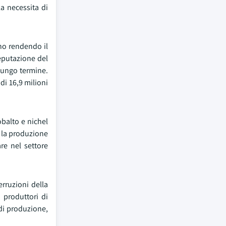
a necessita di
nno rendendo il
reputazione del
 lungo termine.
di 16,9 milioni
obalto e nichel
e la produzione
re nel settore
erruzioni della
i produttori di
 di produzione,