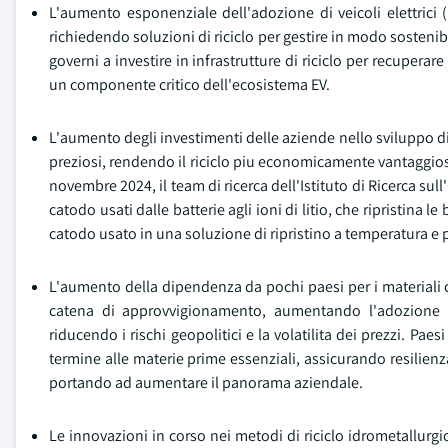
L'aumento esponenziale dell'adozione di veicoli elettrici (
richiedendo soluzioni di riciclo per gestire in modo sostenibi
governi a investire in infrastrutture di riciclo per recuperare
un componente critico dell'ecosistema EV.
L'aumento degli investimenti delle aziende nello sviluppo di 
preziosi, rendendo il riciclo piu economicamente vantaggios
novembre 2024, il team di ricerca dell'Istituto di Ricerca sull
catodo usati dalle batterie agli ioni di litio, che ripristina 
catodo usato in una soluzione di ripristino a temperatura e p
L'aumento della dipendenza da pochi paesi per i materiali crit
catena di approvvigionamento, aumentando l'adozione del
riducendo i rischi geopolitici e la volatilita dei prezzi. Pa
termine alle materie prime essenziali, assicurando resilienz
portando ad aumentare il panorama aziendale.
Le innovazioni in corso nei metodi di riciclo idrometallurgi