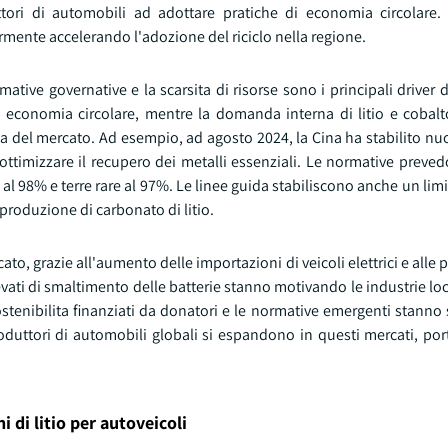
ttori di automobili ad adottare pratiche di economia circolare.
rmente accelerando l'adozione del riciclo nella regione.
rmative governative e la scarsita di risorse sono i principali driver d
 economia circolare, mentre la domanda interna di litio e cobalto
a del mercato. Ad esempio, ad agosto 2024, la Cina ha stabilito nu
r ottimizzare il recupero dei metalli essenziali. Le normative preve
e al 98% e terre rare al 97%. Le linee guida stabiliscono anche un li
produzione di carbonato di litio.
cato, grazie all'aumento delle importazioni di veicoli elettrici e alle
levati di smaltimento delle batterie stanno motivando le industrie loc
 sostenibilita finanziati da donatori e le normative emergenti stann
oduttori di automobili globali si espandono in questi mercati, por
i di litio per autoveicoli