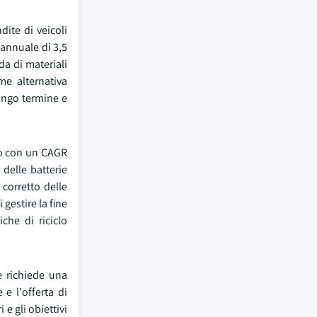
dite di veicoli
 annuale di 3,5
nda di materiali
me alternativa
lungo termine e
uto con un CAGR
 delle batterie
 corretto delle
gestire la fine
che di riciclo
he richiede una
 e l'offerta di
e gli obiettivi