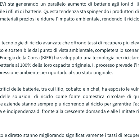
EV) sta generando un parallelo aumento di batterie agli ioni di lit
le i rifiuti di batterie. Questa tendenza sta spingendo i produttori di
 materiali preziosi e ridurre l'impatto ambientale, rendendo il ricicl
tecnologie di riciclo avanzate che offrono tassi di recupero piu eleva
o e sostenibile dal punto di vista ambientale, completera lo scenar
'Energia della Corea (KIER) ha sviluppato una tecnologia per riciclare
le batterie al 100% della loro capacita originale. Il processo prevede 
ressione ambiente per riportarlo al suo stato originale.
ici delle batterie, tra cui litio, cobalto e nichel, ha esposto le vuln
le soluzioni di riciclo come fonte domestica circolare di que
esi e aziende stanno sempre piu ricorrendo al riciclo per garantire l'
a e indipendenza di fronte alla crescente domanda e alle limitate ri
co e diretto stanno migliorando significativamente i tassi di recup