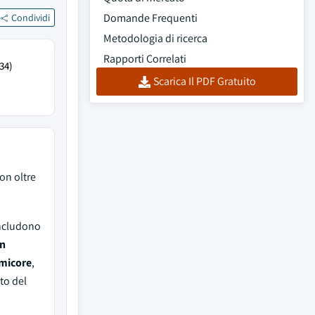
Domande Frequenti
Condividi
Metodologia di ricerca
Rapporti Correlati
34)
Scarica Il PDF Gratuito
on oltre
includono
an
Umicore
,
to del