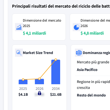
Principali risultati del mercato del riciclo delle batt
Dimensione del mercato
Dimensione del m
2025
2026
$ 4,1 miliardi
$ 4,8 miliardi
Market Size Trend
Dominanza regi
Mercato più grande
Asia Pacifico
Regione in più rapi
crescita
2025
2026
2034
$4.1B
$4.8B
$21.6B
Resto del mondo