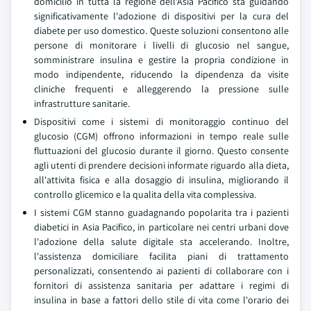
domicilio in tutta la regione dell'Asia Pacifico sta guidando
significativamente l'adozione di dispositivi per la cura del
diabete per uso domestico. Queste soluzioni consentono alle
persone di monitorare i livelli di glucosio nel sangue,
somministrare insulina e gestire la propria condizione in
modo indipendente, riducendo la dipendenza da visite
cliniche frequenti e alleggerendo la pressione sulle
infrastrutture sanitarie.
Dispositivi come i sistemi di monitoraggio continuo del
glucosio (CGM) offrono informazioni in tempo reale sulle
fluttuazioni del glucosio durante il giorno. Questo consente
agli utenti di prendere decisioni informate riguardo alla dieta,
all'attivita fisica e alla dosaggio di insulina, migliorando il
controllo glicemico e la qualita della vita complessiva.
I sistemi CGM stanno guadagnando popolarita tra i pazienti
diabetici in Asia Pacifico, in particolare nei centri urbani dove
l'adozione della salute digitale sta accelerando. Inoltre,
l'assistenza domiciliare facilita piani di trattamento
personalizzati, consentendo ai pazienti di collaborare con i
fornitori di assistenza sanitaria per adattare i regimi di
insulina in base a fattori dello stile di vita come l'orario dei