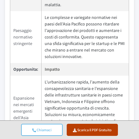
malattia.
Le complesse e variegate normative nei
paesi dell'Asia Pacifico possono ritardare
Paesaggio
l'approvazione dei prodotti e aumentare i
normativo
costi di conformita. Questo rappresenta
stringente
una sfida significativa per le startup e le PMI
che mirano a entrare nel mercato con
soluzioni innovative.
Opportunita:
Impatto
L'urbanizzazione rapida, l'aumento della
consapevolezza sanitaria e l'espansione
delle infrastrutture sanitarie in paesi come
Espansione
Vietnam, Indonesia e Filippine offrono
nei mercati
significative opportunita di crescita.
emergenti
Soluzioni su misura, economicamente
dell'Asia
vantaggiose, supportate da iniziative di
Pacifico
sanita pubblica possono sbloccare un
Chiamaci
Scarica Il PDF Gratuito
valore di mercato sostanziale in queste