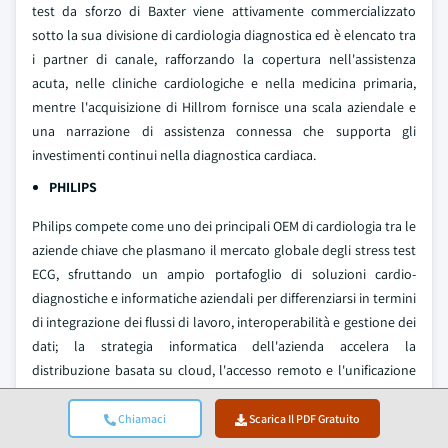
test da sforzo di Baxter viene attivamente commercializzato
sotto la sua divisione di cardiologia diagnostica ed è elencato tra
i partner di canale, rafforzando la copertura nell'assistenza
acuta, nelle cliniche cardiologiche e nella medicina primaria,
mentre l'acquisizione di Hillrom fornisce una scala aziendale e
una narrazione di assistenza connessa che supporta gli
investimenti continui nella diagnostica cardiaca.
PHILIPS
Philips compete come uno dei principali OEM di cardiologia tra le
aziende chiave che plasmano il mercato globale degli stress test
ECG, sfruttando un ampio portafoglio di soluzioni cardio-
diagnostiche e informatiche aziendali per differenziarsi in termini
di integrazione dei flussi di lavoro, interoperabilità e gestione dei
dati; la strategia informatica dell'azienda accelera la
distribuzione basata su cloud, l'accesso remoto e l'unificazione
dei dati tra diverse modalità, allineandosi alle tendenze di
mercato verso soluzioni per stress-ECG integrate con EHR,
Chiamaci
Scarica Il PDF Gratuito
abilitate all'IA e portatili/wireless adottate da ospedali e centri