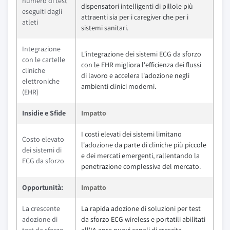
numero di test
dispensatori intelligenti di pillole più
eseguiti dagli
attraenti sia per i caregiver che per i
atleti
sistemi sanitari.
Integrazione
L'integrazione dei sistemi ECG da sforzo
con le cartelle
con le EHR migliora l'efficienza dei flussi
cliniche
di lavoro e accelera l'adozione negli
elettroniche
ambienti clinici moderni.
(EHR)
Insidie e Sfide
Impatto
I costi elevati dei sistemi limitano
Costo elevato
l'adozione da parte di cliniche più piccole
dei sistemi di
e dei mercati emergenti, rallentando la
ECG da sforzo
penetrazione complessiva del mercato.
Opportunità:
Impatto
La crescente
La rapida adozione di soluzioni per test
adozione di
da sforzo ECG wireless e portatili abilitati
test da sforzo
all'IA apre nuovi canali di crescita