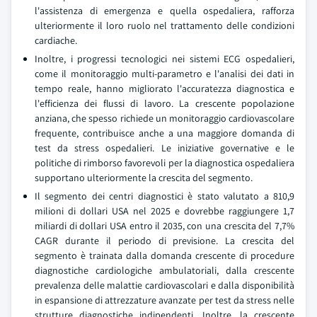
l'assistenza di emergenza e quella ospedaliera, rafforza
ulteriormente il loro ruolo nel trattamento delle condizioni
cardiache.
Inoltre, i progressi tecnologici nei sistemi ECG ospedalieri,
come il monitoraggio multi-parametro e l'analisi dei dati in
tempo reale, hanno migliorato l'accuratezza diagnostica e
l'efficienza dei flussi di lavoro. La crescente popolazione
anziana, che spesso richiede un monitoraggio cardiovascolare
frequente, contribuisce anche a una maggiore domanda di
test da stress ospedalieri. Le iniziative governative e le
politiche di rimborso favorevoli per la diagnostica ospedaliera
supportano ulteriormente la crescita del segmento.
Il segmento dei centri diagnostici è stato valutato a 810,9
milioni di dollari USA nel 2025 e dovrebbe raggiungere 1,7
miliardi di dollari USA entro il 2035, con una crescita del 7,7%
CAGR durante il periodo di previsione. La crescita del
segmento è trainata dalla domanda crescente di procedure
diagnostiche cardiologiche ambulatoriali, dalla crescente
prevalenza delle malattie cardiovascolari e dalla disponibilità
in espansione di attrezzature avanzate per test da stress nelle
strutture diagnostiche indipendenti. Inoltre, la crescente