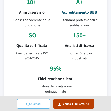
10+
A+
Anni di servizio
Accreditamento BBB
Consegna coerente dalla
Standard professionali e
fondazione
soddisfazioni
ISO
150+
Qualità certificata
Analisti di ricerca
Azienda certificata ISO
In oltre 10 settori
9001-2015
industriali
95%
Fidelizzazione clienti
Valore della relazione
quinquennale
Fonti Di Dati Verificate
Chiamaci
Scarica Il PDF Gratuito