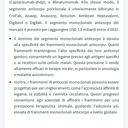
(Caplacizumab-yhdp), e Blinatumomab. Allo stesso modo, il
segmento anticorpo policlonale è ulteriormente biforcato in
CroFab, Anavip, Anascorp, Botulism Antitoxin Heptavalent,
Digibind e Digifab. Il segmento monoclonale anticorpo del
mercato è previsto per raggiungere USD 7,5 miliardi entro il 2032.
Il dominio del segmento monoclonale anticorpo è dovuto
alla specificità dei frammenti monoclonali anticorpo. Questi
frammenti mantengono l'alta specificità dei loro anticorpi
genitori, consentendo un legame preciso agli antigeni specifici
o ai recettori sulle cellule malati. Questa precisione li rende
altamente efficaci in terapie mirate, in particolare in oncologia
e malattie autoimmuni.
Inoltre, i frammenti di anticorpi monoclonali possono essere
progettati per vari miglioramenti, come l'accresciuta affinità di
legame, la stabilità o l'emivita circolatoria. Questi progressi
consentono agli scienziati di affinare i frammenti per una
prestazione terapeutica ottimale, guidando l'adozione più
elevata di frammenti monoclonali anticorpo a livello globale.