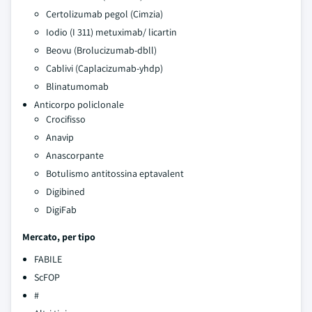
Certolizumab pegol (Cimzia)
Iodio (I 311) metuximab/ licartin
Beovu (Brolucizumab-dbll)
Cablivi (Caplacizumab-yhdp)
Blinatumomab
Anticorpo policlonale
Crocifisso
Anavip
Anascorpante
Botulismo antitossina eptavalent
Digibined
DigiFab
Mercato, per tipo
FABILE
ScFOP
#