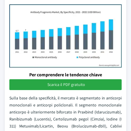
Per comprendere le tendenze chiave
Scarica il PDF gratuito
Sulla base della specificità, il mercato è segmentato in anticorpi
monoclonali e anticorpi policlonali. Il segmento monoclonale
anticorpo è ulteriormente biforcato in Praxbind (Idarucizumab),
Ranibizumab (Lucentis), Certolizumab pegol (Cimzia), Iodine (I
311) Metuximab/Licartin, Beovu (Brolucizumab-dbll), Cablivi