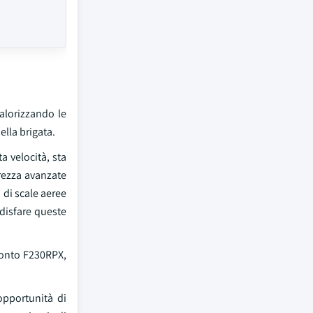
valorizzando le
ella brigata.
a velocità, sta
urezza avanzate
 di scale aeree
ddisfare queste
ronto F230RPX,
opportunità di