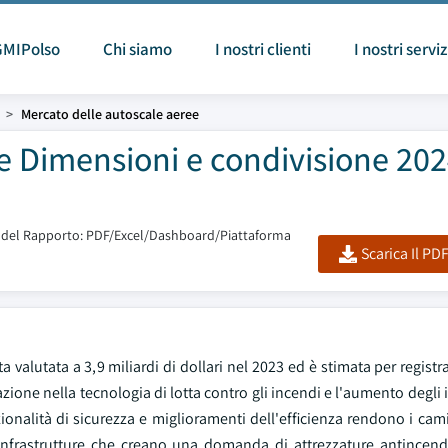
GMIPolso
Chi siamo
I nostri clienti
I nostri serviz
Mercato delle autoscale aeree
e Dimensioni e condivisione 202
del Rapporto: PDF/Excel/Dashboard/Piattaforma
Scarica Il PD
 valutata a 3,9 miliardi di dollari nel 2023 ed è stimata per regist
vazione nella tecnologia di lotta contro gli incendi e l'aumento degli 
zionalità di sicurezza e miglioramenti dell'efficienza rendono i cam
le infrastrutture che creano una domanda di attrezzature antincend