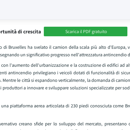
rtunità di crescita
Scarica il PDF gratuito
co di Bruxelles ha svelato il camion della scala più alto d'Europa, 
 segnando un significativo progresso nell'attrezzatura antincendio d
a con l'aumento dell'urbanizzazione e la costruzione di edifici ad alt
nti antincendio privilegiano i veicoli dotati di funzionalità di sic
a. Mentre le città si espandono verticalmente, la domanda di camion
 produttori a innovare e sviluppare soluzioni specializzate per so
, una piattaforma aerea articolata di 230 piedi conosciuta come B
governativo creano sfide per lo sviluppo del mercato, presentano 