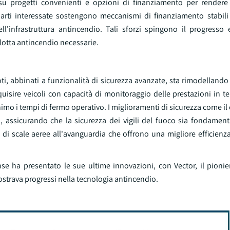
su progetti convenienti e opzioni di finanziamento per rendere 
e parti interessate sostengono meccanismi di finanziamento stabili
l'infrastruttura antincendio. Tali sforzi spingono il progresso e
 lotta antincendio necessarie.
i, abbinati a funzionalità di sicurezza avanzate, sta rimodellando 
uisire veicoli con capacità di monitoraggio delle prestazioni in t
minimo i tempi di fermo operativo. I miglioramenti di sicurezza come il
za, assicurando che la sicurezza dei vigili del fuoco sia fondamen
scale aeree all'avanguardia che offrono una migliore efficienza, 
e ha presentato le sue ultime innovazioni, con Vector, il pionie
strava progressi nella tecnologia antincendio.