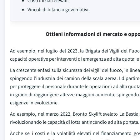
Costi iniziali elevati.
Vincoli di bilancio governativi.
Ottieni informazioni di mercato e oppo
Ad esempio, nel luglio del 2023, la Brigata dei Vigili del Fuo
capacità operative per interventi di emergenza ad alta quota, e
La crescente enfasi sulla sicurezza dei vigili del fuoco, in line
spingendo l'industria dei camion della scala aerea. I dipartime
per proteggere il personale durante le operazioni ad alta quot
in grado di raggiungere altezze maggiori aumenta, spingendo i
esigenze in evoluzione.
Ad esempio, nel marzo 2022, Bronto Skylift svelato La Bestia
rivoluzionando le capacità di lotta antincendio ad alta portata.
Anche se i costi e la volatilità elevati nel finanziamento 