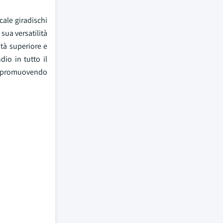
cale giradischi
sua versatilità
ità superiore e
io in tutto il
a, promuovendo