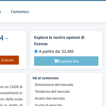
i
Contattaci
4 -
Esplora le nostre opzioni di
licenza:
A partire da: $2,450
F Gratuito
Acquista Ora
Vai al contenuto
Dimensione del mercato
rare un CAGR di
Tendenze del mercato
investimenti in
Analisi del mercato
ion della scala
io in grado di
Quota di mercato