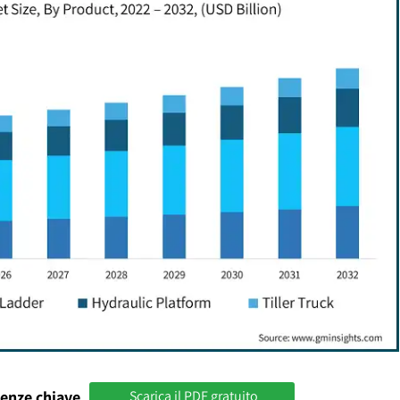
enze chiave
Scarica il PDF gratuito