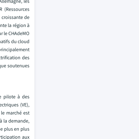
'Allemagne, les
R (Ressources
e croissante de
nte la région à
sur le CHAdeMO
natifs du cloud
 principalement
trification des
tique soutenues
e pilote à des
ctriques (VE),
t le marché est
 à la demande,
de plus en plus
ticipation aux