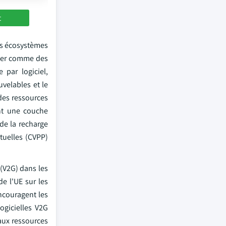
t
es écosystèmes
onner comme des
 par logiciel,
uvelables et le
 des ressources
ent une couche
 de la recharge
rtuelles (CVPP)
 (V2G) dans les
e l'UE sur les
encouragent les
ogicielles V2G
aux ressources