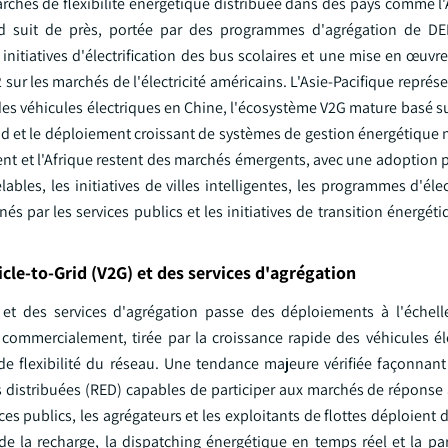
archés de flexibilité énergétique distribuée dans des pays comme l
rd suit de près, portée par des programmes d'agrégation de DE
 initiatives d'électrification des bus scolaires et une mise en œuvr
ur les marchés de l'électricité américains. L'Asie-Pacifique représe
 des véhicules électriques en Chine, l'écosystème V2G mature basé 
Sud et le déploiement croissant de systèmes de gestion énergétique 
ient et l'Afrique restent des marchés émergents, avec une adoption
bles, les initiatives de villes intelligentes, les programmes d'élec
nés par les services publics et les initiatives de transition énergé
cle-to-Grid (V2G) et des services d'agrégation
G) et des services d'agrégation passe des déploiements à l'échell
commercialement, tirée par la croissance rapide des véhicules éle
s de flexibilité du réseau. Une tendance majeure vérifiée façonnan
s distribuées (RED) capables de participer aux marchés de réponse
ces publics, les agrégateurs et les exploitants de flottes déploient 
de la recharge, la dispatching énergétique en temps réel et la par