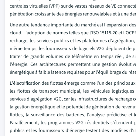
centrales virtuelles (VPP) sur de vastes réseaux de VE connecté
pénétration croissante des énergies renouvelables et à une de
Une autre tendance importante du marché est l'expansion des 
cloud. L'adoption de normes telles que l'ISO 15118-20 et l'OCP
recharge, les services publics et les plateformes d'agrégation,
même temps, les fournisseurs de logiciels V2G déploient de p
traiter de grands volumes de télémétrie en temps réel, de
l'énergie. Ces architectures permettent une gestion évoluti
énergétique à faible latence requises pour l'équilibrage du résea
L'électrification des flottes émerge comme l'un des principau
les flottes de transport municipal, les véhicules logistique
services d'agrégation V2G, car les infrastructures de recharge c
la gestion énergétique et le potentiel de génération de revenu
flottes, la surveillance des batteries, l'analyse prédictive e
Parallèlement, les programmes V2G résidentiels s'étendent 
publics et les fournisseurs d'énergie testent des modèles d'