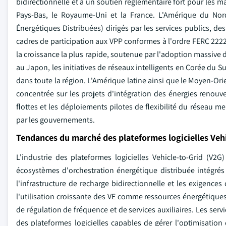
bidirectionnelle et à un soutien réglementaire fort pour les m
Pays-Bas, le Royaume-Uni et la France. L'Amérique du No
Énergétiques Distribuées) dirigés par les services publics, des
cadres de participation aux VPP conformes à l'ordre FERC 2222 s
la croissance la plus rapide, soutenue par l'adoption massive
au Japon, les initiatives de réseaux intelligents en Corée du 
dans toute la région. L'Amérique latine ainsi que le Moyen-Or
concentrée sur les projets d'intégration des énergies renouvela
flottes et les déploiements pilotes de flexibilité du réseau me
par les gouvernements.
Tendances du marché des plateformes logicielles Vehi
L'industrie des plateformes logicielles Vehicle-to-Grid (V2
écosystèmes d'orchestration énergétique distribuée intégrés 
l'infrastructure de recharge bidirectionnelle et les exigence
l'utilisation croissante des VE comme ressources énergétique
de régulation de fréquence et de services auxiliaires. Les servi
des plateformes logicielles capables de gérer l'optimisation 