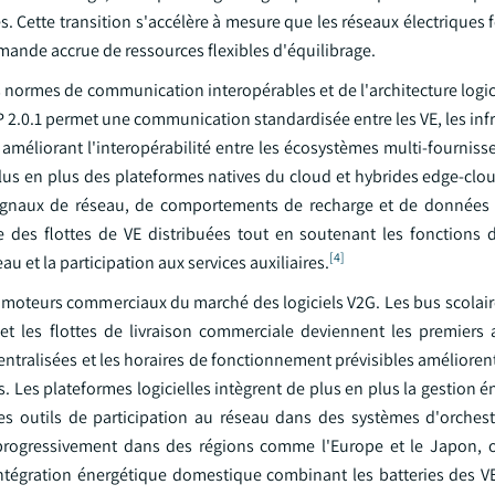
s. Cette transition s'accélère à mesure que les réseaux électriques 
mande accrue de ressources flexibles d'équilibrage.
normes de communication interopérables et de l'architecture logici
P 2.0.1 permet une communication standardisée entre les VE, les inf
 améliorant l'interopérabilité entre les écosystèmes multi-fourniss
lus en plus des plateformes natives du cloud et hybrides edge-clo
 signaux de réseau, de comportements de recharge et de donnée
ve des flottes de VE distribuées tout en soutenant les fonctions 
[4]
u et la participation aux services auxiliaires.
x moteurs commerciaux du marché des logiciels V2G. Les bus scolair
s et les flottes de livraison commerciale deviennent les premiers
entralisées et les horaires de fonctionnement prévisibles améliorent 
s. Les plateformes logicielles intègrent de plus en plus la gestion 
t les outils de participation au réseau dans des systèmes d'orchest
progressivement dans des régions comme l'Europe et le Japon, o
intégration énergétique domestique combinant les batteries des VE,