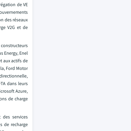
régation de VE
s gouvernements
on des réseaux
arge V2G et de
x constructeurs
s Energy, Enel
t aux actifs de
sla, Ford Motor
irectionnelle,
OTA dans leurs
crosoft Azure,
ions de charge
t des services
es de recharge