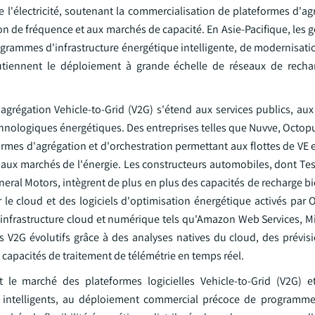
 l'électricité, soutenant la commercialisation de plateformes d'ag
ion de fréquence et aux marchés de capacité. En Asie-Pacifique, le
grammes d'infrastructure énergétique intelligente, de modernisati
outiennent le déploiement à grande échelle de réseaux de rech
'agrégation Vehicle-to-Grid (V2G) s'étend aux services publics, au
hnologiques énergétiques. Des entreprises telles que Nuvve, Octopu
mes d'agrégation et d'orchestration permettant aux flottes de VE e
et aux marchés de l'énergie. Les constructeurs automobiles, dont Te
al Motors, intègrent de plus en plus des capacités de recharge bid
 le cloud et des logiciels d'optimisation énergétique activés par 
'infrastructure cloud et numérique tels qu'Amazon Web Services, Mi
s V2G évolutifs grâce à des analyses natives du cloud, des prévis
capacités de traitement de télémétrie en temps réel.
le marché des plateformes logicielles Vehicle-to-Grid (V2G) e
x intelligents, au déploiement commercial précoce de programm