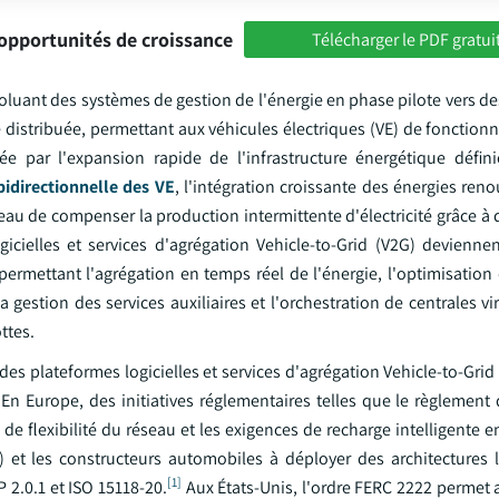
opportunités de croissance
Télécharger le PDF gratui
oluant des systèmes de gestion de l'énergie en phase pilote vers d
gie distribuée, permettant aux véhicules électriques (VE) de foncti
ée par l'expansion rapide de l'infrastructure énergétique définie
idirectionnelle des VE
, l'intégration croissante des énergies reno
eau de compenser la production intermittente d'électricité grâce à
ogicielles et services d'agrégation Vehicle-to-Grid (V2G) devienn
permettant l'agrégation en temps réel de l'énergie, l'optimisation
a gestion des services auxiliaires et l'orchestration de centrales vi
ttes.
des plateformes logicielles et services d'agrégation Vehicle-to-Grid
n Europe, des initiatives réglementaires telles que le règlement d
 de flexibilité du réseau et les exigences de recharge intelligente 
) et les constructeurs automobiles à déployer des architectures l
[1]
2.0.1 et ISO 15118-20.
Aux États-Unis, l'ordre FERC 2222 permet 