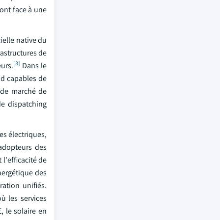
font face à une
elle native du
rastructures de
[3]
eurs.
Dans le
ud capables de
s de marché de
de dispatching
es électriques,
 adopteurs des
l'efficacité de
énergétique des
ration unifiés.
ù les services
 le solaire en