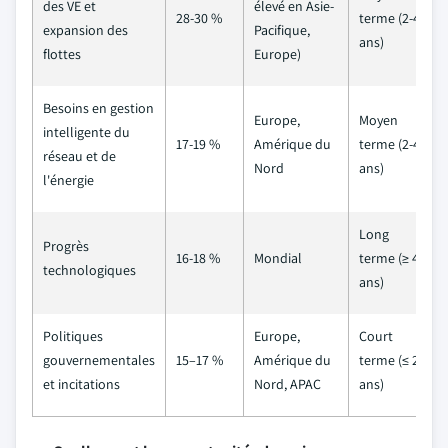
des VE et
élevé en Asie-
28-30 %
terme (2-4
expansion des
Pacifique,
ans)
flottes
Europe)
Besoins en gestion
Europe,
Moyen
intelligente du
17-19 %
Amérique du
terme (2-4
réseau et de
Nord
ans)
l'énergie
Long
Progrès
16-18 %
Mondial
terme (≥ 4
technologiques
ans)
Politiques
Europe,
Court
gouvernementales
15–17 %
Amérique du
terme (≤ 2
et incitations
Nord, APAC
ans)