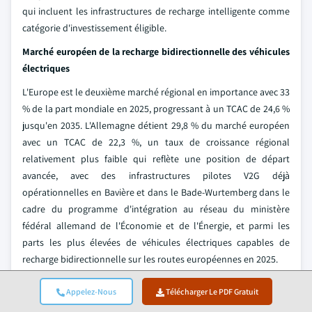
qui incluent les infrastructures de recharge intelligente comme
catégorie d'investissement éligible.
Marché européen de la recharge bidirectionnelle des véhicules
électriques
L'Europe est le deuxième marché régional en importance avec 33
% de la part mondiale en 2025, progressant à un TCAC de 24,6 %
jusqu'en 2035. L'Allemagne détient 29,8 % du marché européen
avec un TCAC de 22,3 %, un taux de croissance régional
relativement plus faible qui reflète une position de départ
avancée, avec des infrastructures pilotes V2G déjà
opérationnelles en Bavière et dans le Bade-Wurtemberg dans le
cadre du programme d'intégration au réseau du ministère
fédéral allemand de l'Économie et de l'Énergie, et parmi les
parts les plus élevées de véhicules électriques capables de
recharge bidirectionnelle sur les routes européennes en 2025.
Le reste de l'Europe, qui représente 70,2 % du marché régional
Appelez-Nous
Télécharger Le PDF Gratuit
avec un TCAC de 25,4 %, est dirigé par les Pays-Bas, le Royaume-