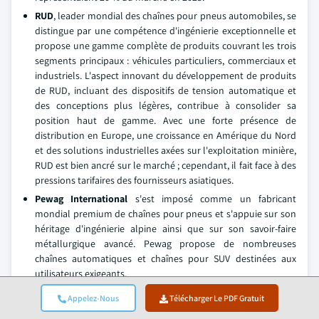
RUD
, leader mondial des chaînes pour pneus automobiles, se
distingue par une compétence d'ingénierie exceptionnelle et
propose une gamme complète de produits couvrant les trois
segments principaux : véhicules particuliers, commerciaux et
industriels. L'aspect innovant du développement de produits
de RUD, incluant des dispositifs de tension automatique et
des conceptions plus légères, contribue à consolider sa
position haut de gamme. Avec une forte présence de
distribution en Europe, une croissance en Amérique du Nord
et des solutions industrielles axées sur l'exploitation minière,
RUD est bien ancré sur le marché ; cependant, il fait face à des
pressions tarifaires des fournisseurs asiatiques.
Pewag International
s'est imposé comme un fabricant
mondial premium de chaînes pour pneus et s'appuie sur son
héritage d'ingénierie alpine ainsi que sur son savoir-faire
métallurgique avancé. Pewag propose de nombreuses
chaînes automatiques et chaînes pour SUV destinées aux
utilisateurs exigeants.
Une domination forte dans toute l'Europe, tout en s'étendant
Appelez-Nous
Télécharger Le PDF Gratuit
à d'autres marchés géographiques, soutient également la