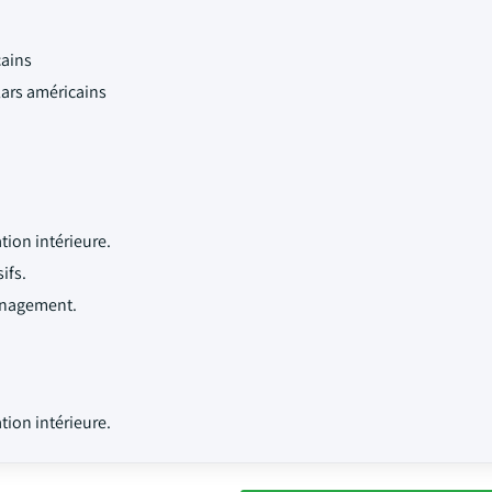
cains
lars américains
tion intérieure.
ifs.
énagement.
tion intérieure.