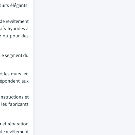
duits élégants,
x de revêtement
ifs hybrides à
re ou pour des
. Le segment du
et les murs, en
 répondent aux
onstructions et
 les fabricants
 et réparation
t de revêtement