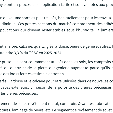
r vinyle ont un processus d'application facile et sont adaptés aux pro
on du volume sont les plus utilisés, habituellement pour les travau
ce diminue. Ces petites sections du marché comprennent des adhés
pplications qui doivent rester stables sous l'humidité, la lumiè
t, marbre, calcaire, quartz, grès, ardoise, pierre de génie et autres
 atteindre 3,3 % du TCAC en 2025-2034.
 puisqu'ils sont couramment utilisés dans les sols, les comptoirs 
ité du quartz et de la pierre d'ingénierie augmente parce qu'ils
des looks fermes et simple entretien.
rès, l'ardoise et le calcaire pour être utilisées dans de nouvelles c
paces extérieurs. En raison de la porosité des pierres précieuses,
les pierres précieuses.
ement de sol et revêtement mural, comptoirs & vanités, fabrication
ptures, laminage de pierre, etc. Le segment de revêtement de sol e