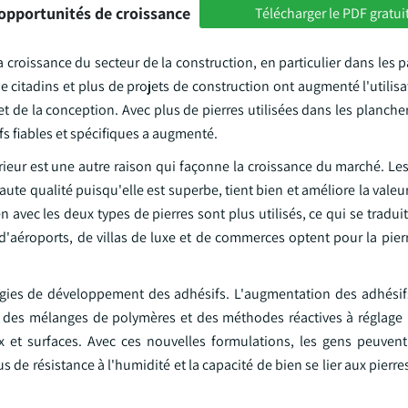
opportunités de croissance
Télécharger le PDF gratui
croissance du secteur de la construction, en particulier dans les 
e citadins et plus de projets de construction ont augmenté l'utilisa
 de la conception. Avec plus de pierres utilisées dans les plancher
s fiables et spécifiques a augmenté.
érieur est une autre raison qui façonne la croissance du marché. Les
haute qualité puisqu'elle est superbe, tient bien et améliore la valeu
 avec les deux types de pierres sont plus utilisés, ce qui se traduit
, d'aéroports, de villas de luxe et de commerces optent pour la pier
ogies de développement des adhésifs. L'augmentation des adhésif
V, des mélanges de polymères et des méthodes réactives à réglage 
x et surfaces. Avec ces nouvelles formulations, les gens peuvent 
s de résistance à l'humidité et la capacité de bien se lier aux pierres 