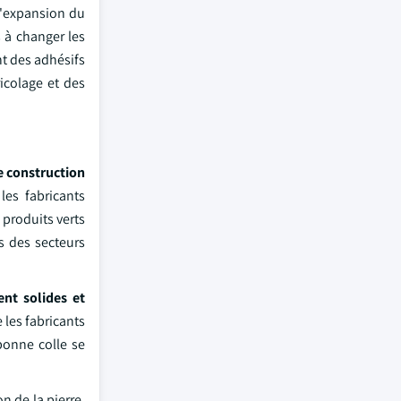
l'expansion du
 à changer les
nt des adhésifs
icolage et des
e construction
les fabricants
 produits verts
ts des secteurs
ent solides et
 les fabricants
bonne colle se
n de la pierre.