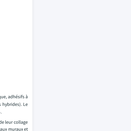
ue, adhésifs à
s hybrides). Le
.
de leur collage
neaux muraux et