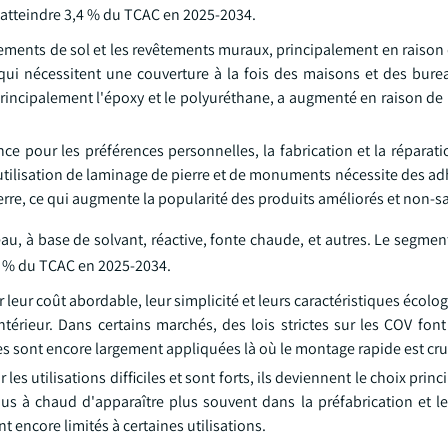
it atteindre 3,4 % du TCAC en 2025-2034.
tements de sol et les revêtements muraux, principalement en raison d
ui nécessitent une couverture à la fois des maisons et des bure
principalement l'époxy et le polyuréthane, a augmenté en raison de
 pour les préférences personnelles, la fabrication et la réparatio
'utilisation de laminage de pierre et de monuments nécessite des ad
erre, ce qui augmente la popularité des produits améliorés et non-sa
u, à base de solvant, réactive, fonte chaude, et autres. Le segment
3,4 % du TCAC en 2025-2034.
 leur coût abordable, leur simplicité et leurs caractéristiques écolo
térieur. Dans certains marchés, des lois strictes sur les COV font
les sont encore largement appliquées là où le montage rapide est cru
 utilisations difficiles et sont forts, ils deviennent le choix princi
us à chaud d'apparaître plus souvent dans la préfabrication et le
 encore limités à certaines utilisations.