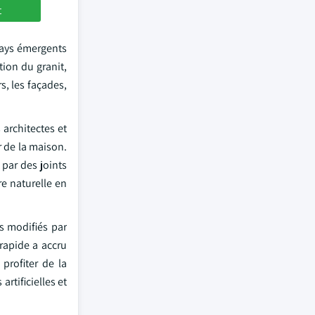
t
pays émergents
tion du granit,
s, les façades,
 architectes et
r de la maison.
 par des joints
re naturelle en
s modifiés par
rapide a accru
profiter de la
artificielles et