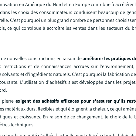
énovation en Amérique du Nord et en Europe contribue à accélérer 
es dans les choix des consommateurs conduisent beaucoup de gens
urelle. C'est pourquoi un plus grand nombre de personnes choisisse
s, ce qui contribue à accroître les ventes dans les secteurs du br
ns de nouvelles constructions en raison de
améliorer les pratiques d
s restrictions et de connaissances accrues sur l'environnement, 
solvants et d'ingrédients naturels. C'est pourquoi la fabrication de
courante. L'utilisation d'adhésifs s'est développée dans les proje
ord.
e pierre
exigent des adhésifs efficaces pour s'assurer qu'ils rest
des matériaux durs, flexibles et qui éloignent la chaleur, ce qui amène
ifiques et croissants. En raison de ce changement, le choix de la 
ètres techniques.
e dans la quantité d'adhésif actuellement utilisée dans la fabricatio