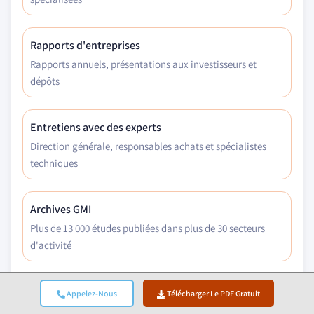
Rapports d'entreprises
Rapports annuels, présentations aux investisseurs et
dépôts
Entretiens avec des experts
Direction générale, responsables achats et spécialistes
techniques
Archives GMI
Plus de 13 000 études publiées dans plus de 30 secteurs
d'activité
Données commerciales
Appelez-Nous
Télécharger Le PDF Gratuit
Volumes d'importation/exportation, codes SH et registres