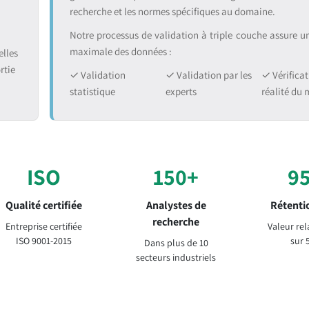
recherche et les normes spécifiques au domaine.
Notre processus de validation à triple couche assure une
maximale des données :
lles
rtie
✓ Validation
✓ Validation par les
✓ Vérificat
statistique
experts
réalité du
ISO
150+
9
Qualité certifiée
Analystes de
Rétentio
recherche
Entreprise certifiée
Valeur rel
ISO 9001-2015
sur 
Dans plus de 10
secteurs industriels