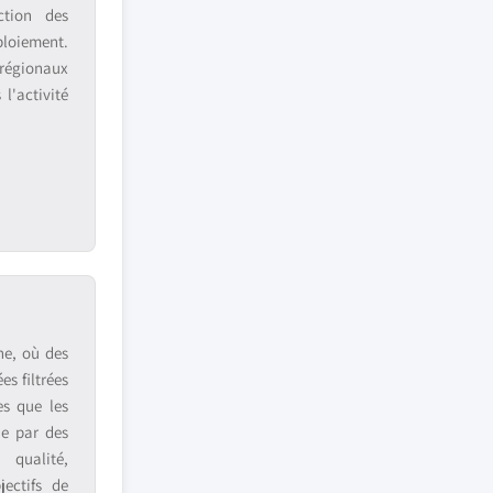
ction des
ploiement.
 régionaux
l'activité
ne, où des
s filtrées
es que les
ue par des
 qualité,
jectifs de