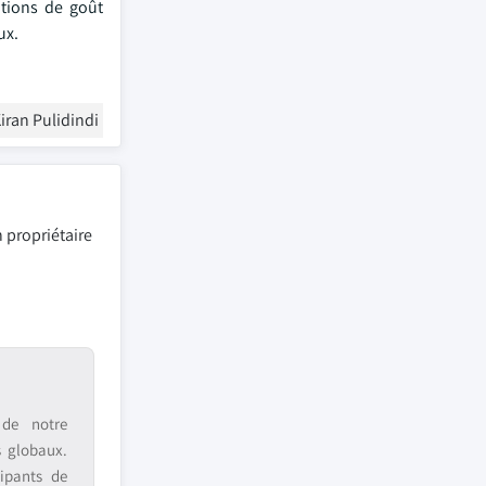
utions de goût
ux.
iran Pulidindi
 propriétaire
 de notre
s globaux.
ipants de