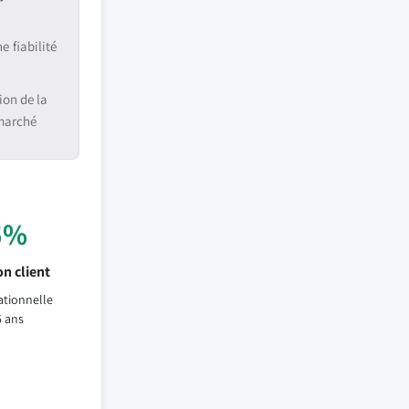
 fiabilité
ion de la
 marché
5%
n client
ationnelle
5 ans