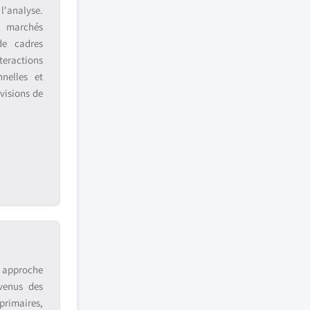
 l'analyse.
s marchés
de cadres
teractions
nnelles et
visions de
e approche
venus des
primaires,