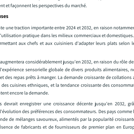
vent et façonnent les perspectives du marché.
uses
te une traction importante entre 2024 et 2032, en raison notamment
l'utilisation pratique dans les milieux commerciaux et domestiques
rmettant aux chefs et aux cuisiniers d'adapter leurs plats selon l
t augmentera considérablement jusqu'en 2032, en raison du rôle d
 l'expérience sensorielle globale de divers produits alimentaires,
 et des repas prêts à manger. La demande croissante de collations 
e des cuisines ethniques, et la tendance croissante des consommat
tent encore la demande.
devrait enregistrer une croissance décente jusqu'en 2032, grâ
t à l'évolution des préférences des consommateurs. Des pays comme 
ande de mélanges savoureux, alimentés par la popularité croissant
résence de fabricants et de fournisseurs de premier plan en Euro