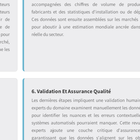
teurs
accompagnées des chiffres de volume de produ
teurs
fabricants et des statistiques d'installation ou de dé
ir de
Ces données sont ensuite assemblées sur les marchés
se de
pour aboutir à une estimation mondiale ancrée dans 
 pour
réelle du secteur.
rché,
ue les
6. Validation Et Assurance Qualité
:
Les dernières étapes impliquent une validation humai
experts du domaine examinent manuellement les donnée
pour identifier les nuances et les erreurs contextuell
systèmes automatisés pourraient manquer. Cette rev
experts ajoute une couche critique d'assurance
garantissant que les données s'alignent sur les ob