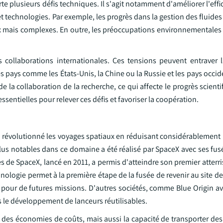
lusieurs défis techniques. Il s'agit notamment d'améliorer l'effic
 technologies. Par exemple, les progrès dans la gestion des fluide
ux mais complexes. En outre, les préoccupations environnementales 
es collaborations internationales. Ces tensions peuvent entraver 
s pays comme les États-Unis, la Chine ou la Russie et les pays occid
de la collaboration de la recherche, ce qui affecte le progrès scient
ssentielles pour relever ces défis et favoriser la coopération.
 révolutionné les voyages spatiaux en réduisant considérablement l
us notables dans ce domaine a été réalisé par SpaceX avec ses fusé
de SpaceX, lancé en 2011, a permis d'atteindre son premier atterri
ologie permet à la première étape de la fusée de revenir au site d
ée pour de futures missions. D'autres sociétés, comme Blue Origin a
 le développement de lanceurs réutilisables.
des économies de coûts, mais aussi la capacité de transporter des 