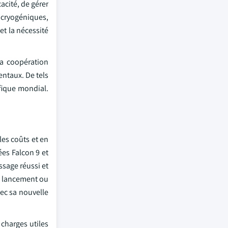
acité, de gérer
s cryogéniques,
et la nécessité
la coopération
entaux. De tels
ifique mondial.
es coûts et en
es Falcon 9 et
ssage réussi et
e lancement ou
vec sa nouvelle
charges utiles