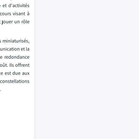
et d'activités
cours visant à
t jouer un rôle
s miniaturisés,
nication et la
une redondance
ût. Ils offrent
ce est due aux
onstellations
.