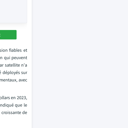
t
ion fiables et
on qui peuvent
r satellite n'a
é déployés sur
ementaux, avec
ollars en 2023,
indiqué que le
 croissante de