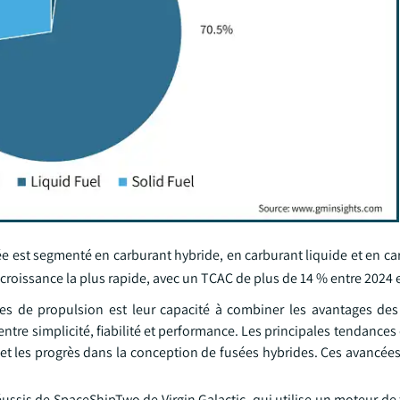
ée est segmenté en carburant hybride, en carburant liquide et en ca
croissance la plus rapide, avec un TCAC de plus de 14 % entre 2024 
des de propulsion est leur capacité à combiner les avantages de
 entre simplicité, fiabilité et performance. Les principales tendance
 et les progrès dans la conception de fusées hybrides. Ces avancée
ussis de SpaceShipTwo de Virgin Galactic, qui utilise un moteur de