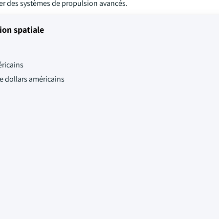
per des systèmes de propulsion avancés.
ion spatiale
éricains
de dollars américains
.