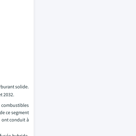
rburant solide.
et 2032.
s combustibles
s de ce segment
s ont conduit à
 fusée hybride.