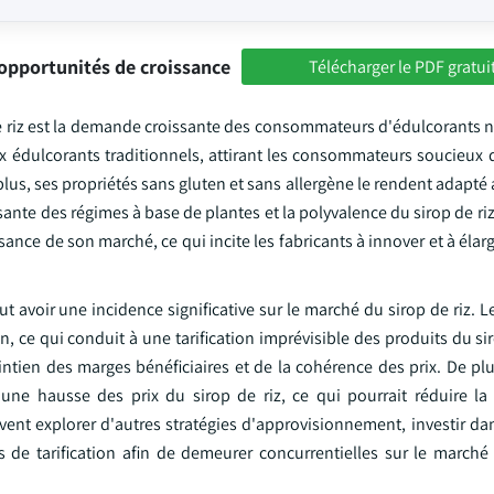
opportunités de croissance
Télécharger le PDF gratui
de riz est la demande croissante des consommateurs d'édulcorants n
aux édulcorants traditionnels, attirant les consommateurs soucieux 
lus, ses propriétés sans gluten et sans allergène le rendent adapt
ssante des régimes à base de plantes et la polyvalence du sirop de ri
ance de son marché, ce qui incite les fabricants à innover et à élargi
ut avoir une incidence significative sur le marché du sirop de riz. L
n, ce qui conduit à une tarification imprévisible des produits du sir
intien des marges bénéficiaires et de la cohérence des prix. De pl
une hausse des prix du sirop de riz, ce qui pourrait réduire 
ent explorer d'autres stratégies d'approvisionnement, investir dan
s de tarification afin de demeurer concurrentielles sur le marché