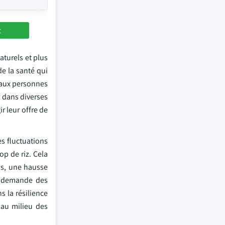
t
aturels et plus
de la santé qui
é aux personnes
z dans diverses
r leur offre de
es fluctuations
op de riz. Cela
us, une hausse
la demande des
s la résilience
 au milieu des