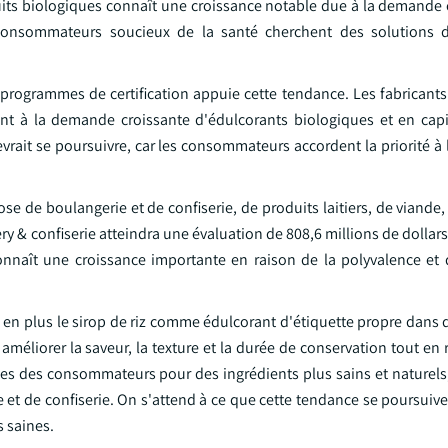
its biologiques connaît une croissance notable due à la demande 
consommateurs soucieux de la santé cherchent des solutions 
e programmes de certification appuie cette tendance. Les fabricant
ant à la demande croissante d'édulcorants biologiques et en capit
ait se poursuivre, car les consommateurs accordent la priorité à l
e de boulangerie et de confiserie, de produits laitiers, de viande, 
ery & confiserie atteindra une évaluation de 808,6 millions de dollars
connaît une croissance importante en raison de la polyvalence et 
us en plus le sirop de riz comme édulcorant d'étiquette propre dans 
améliorer la saveur, la texture et la durée de conservation tout e
ces des consommateurs pour des ingrédients plus sains et naturels
e et de confiserie. On s'attend à ce que cette tendance se poursui
 saines.