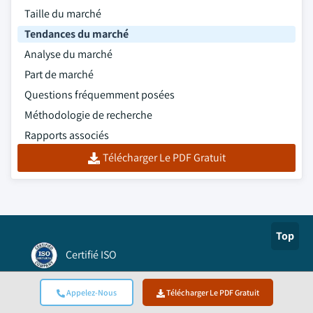
Taille du marché
Tendances du marché
Analyse du marché
Part de marché
Questions fréquemment posées
Méthodologie de recherche
Rapports associés
Télécharger Le PDF Gratuit
Top
Certifié ISO
Authorize.net
Appelez-Nous
Télécharger Le PDF Gratuit