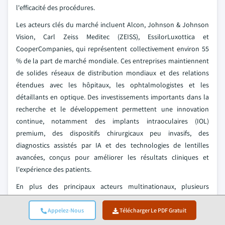
l'efficacité des procédures.
Les acteurs clés du marché incluent Alcon, Johnson & Johnson
Vision, Carl Zeiss Meditec (ZEISS), EssilorLuxottica et
CooperCompanies, qui représentent collectivement environ 55
% de la part de marché mondiale. Ces entreprises maintiennent
de solides réseaux de distribution mondiaux et des relations
étendues avec les hôpitaux, les ophtalmologistes et les
détaillants en optique. Des investissements importants dans la
recherche et le développement permettent une innovation
continue, notamment des implants intraoculaires (IOL)
premium, des dispositifs chirurgicaux peu invasifs, des
diagnostics assistés par IA et des technologies de lentilles
avancées, conçus pour améliorer les résultats cliniques et
l'expérience des patients.
En plus des principaux acteurs multinationaux, plusieurs
entreprises régionales et spécialisées contribuent à la
concurrence sur le marché en proposant des instruments de
Appelez-Nous
Télécharger Le PDF Gratuit
diagnostic rentables, des dispositifs chirurgicaux et des produits