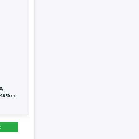
e,
45 %
en
t