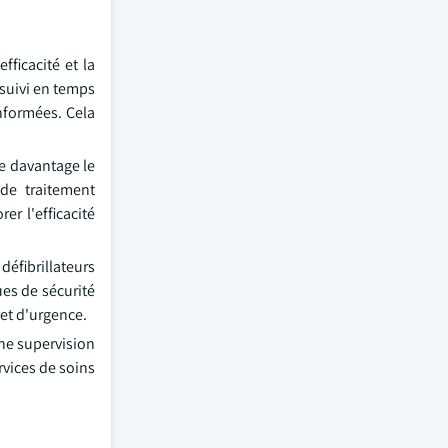
ficacité et la
 suivi en temps
informées. Cela
me davantage le
 de traitement
er l'efficacité
éfibrillateurs
ues de sécurité
 et d'urgence.
une supervision
rvices de soins