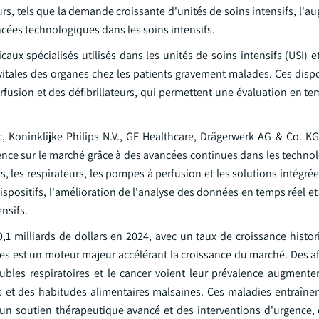
urs, tels que la demande croissante d'unités de soins intensifs, l'
cées technologiques dans les soins intensifs.
ux spécialisés utilisés dans les unités de soins intensifs (USI) e
 vitales des organes chez les patients gravement malades. Ces dispo
fusion et des défibrillateurs, qui permettent une évaluation en te
, Koninklijke Philips N.V., GE Healthcare, Drägerwerk AG & Co. KG
nce sur le marché grâce à des avancées continues dans les technol
, les respirateurs, les pompes à perfusion et les solutions intégrée
dispositifs, l'amélioration de l'analyse des données en temps réel et
ensifs.
,1 milliards de dollars en 2024, avec un taux de croissance histor
 est un moteur majeur accélérant la croissance du marché. Des aff
oubles respiratoires et le cancer voient leur prévalence augmente
s et des habitudes alimentaires malsaines. Ces maladies entraîne
 un soutien thérapeutique avancé et des interventions d'urgence, 