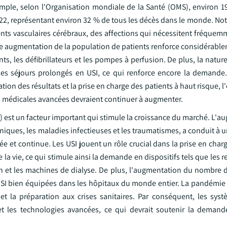
mple, selon l'Organisation mondiale de la Santé (OMS), environ 19
22, représentant environ 32 % de tous les décès dans le monde. N
ents vasculaires cérébraux, des affections qui nécessitent fréquem
tte augmentation de la population de patients renforce considérabl
ents, les défibrillateurs et les pompes à perfusion. De plus, la natu
 des séjours prolongés en USI, ce qui renforce encore la demande.
ion des résultats et la prise en charge des patients à haut risque, 
es médicales avancées devraient continuer à augmenter.
I) est un facteur important qui stimule la croissance du marché. L'
niques, les maladies infectieuses et les traumatismes, a conduit à
e et continue. Les USI jouent un rôle crucial dans la prise en char
 vie, ce qui stimule ainsi la demande en dispositifs tels que les re
n et les machines de dialyse. De plus, l'augmentation du nombre d
'USI bien équipées dans les hôpitaux du monde entier. La pandémie
et la préparation aux crises sanitaires. Par conséquent, les sys
et les technologies avancées, ce qui devrait soutenir la deman