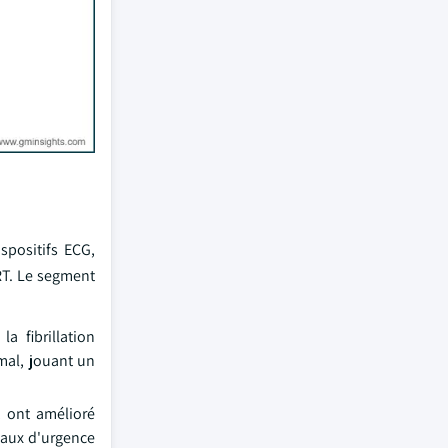
spositifs ECG,
RT. Le segment
a fibrillation
rmal, jouant un
, ont amélioré
icaux d'urgence