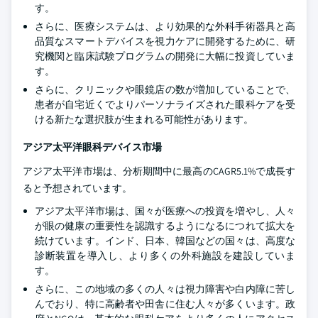
す。
さらに、医療システムは、より効果的な外科手術器具と高
品質なスマートデバイスを視力ケアに開発するために、研
究機関と臨床試験プログラムの開発に大幅に投資していま
す。
さらに、クリニックや眼鏡店の数が増加していることで、
患者が自宅近くでよりパーソナライズされた眼科ケアを受
ける新たな選択肢が生まれる可能性があります。
アジア太平洋眼科デバイス市場
アジア太平洋市場は、分析期間中に最高のCAGR5.1%で成長す
ると予想されています。
アジア太平洋市場は、国々が医療への投資を増やし、人々
が眼の健康の重要性を認識するようになるにつれて拡大を
続けています。インド、日本、韓国などの国々は、高度な
診断装置を導入し、より多くの外科施設を建設していま
す。
さらに、この地域の多くの人々は視力障害や白内障に苦し
んでおり、特に高齢者や田舎に住む人々が多くいます。政