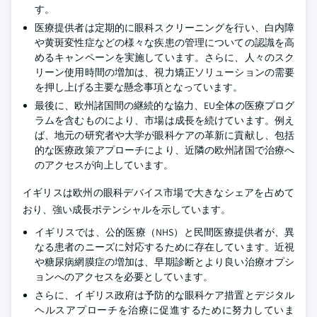
す。
医療提供者は定期的に眼科スクリーニングを行い、白内障
や黄斑変性症などの様々な疾患の管理についての認識を高
めるキャンペーンを実施しています。さらに、人々のスク
リーン使用時間の増加は、視力矯正ソリューションの需要
を押し上げる主要な懸念事項となっています。
最後に、欧州諸国間の継続的な協力、EU全体の医療プログ
ラムを含むものにより、市場は成長を続けています。例え
ば、地元の研究者や大学が眼科ケアの革新に貢献し、包括
的な医療政策アプローチにより、近隣の欧州諸国で治療へ
のアクセスが向上しています。
イギリスは欧州の眼科デバイス市場で大きなシェアを占めて
おり、強い成長ポテンシャルを示しています。
イギリスでは、公的医療（NHS）と民間医療提供者が、異
なる患者のニーズに対応するために存在しています。近視
や糖尿病網膜症の増加は、早期診断とより良い治療オプシ
ョンへのアクセスを必要としています。
さらに、イギリス政府は予防的な眼科ケア措置とデジタル
ヘルスアプローチを治療に促進するために努力していま