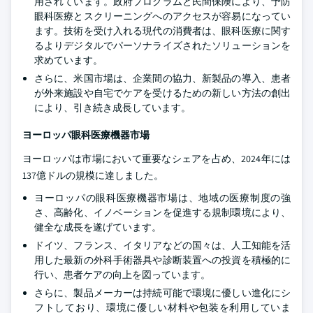
用されています。政府プログラムと民間保険により、予防
眼科医療とスクリーニングへのアクセスが容易になってい
ます。技術を受け入れる現代の消費者は、眼科医療に関す
るよりデジタルでパーソナライズされたソリューションを
求めています。
さらに、米国市場は、企業間の協力、新製品の導入、患者
が外来施設や自宅でケアを受けるための新しい方法の創出
により、引き続き成長しています。
ヨーロッパ眼科医療機器市場
ヨーロッパは市場において重要なシェアを占め、2024年には
137億ドルの規模に達しました。
ヨーロッパの眼科医療機器市場は、地域の医療制度の強
さ、高齢化、イノベーションを促進する規制環境により、
健全な成長を遂げています。
ドイツ、フランス、イタリアなどの国々は、人工知能を活
用した最新の外科手術器具や診断装置への投資を積極的に
行い、患者ケアの向上を図っています。
さらに、製品メーカーは持続可能で環境に優しい進化にシ
フトしており、環境に優しい材料や包装を利用していま