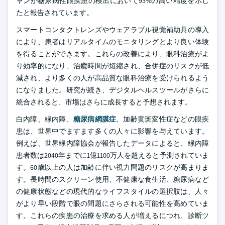
ャンが糖尿病性眼疾患の検出において93%の高い精度を示し
たと報告されています。
スマートコンタクトレンズやウェアラブル視覚補助具の導入
により、患者はリアルタイムのモニタリングとより良い体験
を得ることができます。これらの改善により、眼科治療がよ
り効率的になり、治癒時間が短縮され、合併症のリスクが低
減され、より多くの人が高品質な眼科治療を受けられるよう
になりました。研究が続き、デジタルヘルスツールがさらに
統合されると、市場はさらに成長すると予想されます。
白内障、緑内障、
糖尿病網膜症
、加齢黄斑変性症などの眼疾
患は、世界中でますます多くの人々に影響を与えています。
例えば、世界緑内障協会が報告したデータによると、緑内障
患者数は2040年までに1億1100万人を超えると予測されていま
す。60歳以上の人は加齢に伴い視力問題のリスクが高まりま
す。長時間のスクリーン使用、不健康な食生活、糖尿病など
の健康状態などの現代的なライフスタイルの選択肢は、人々
がより早い段階で眼の問題にさらされる可能性を高めていま
す。これらの疾患の治療を求める人が増えるにつれ、診断ツ