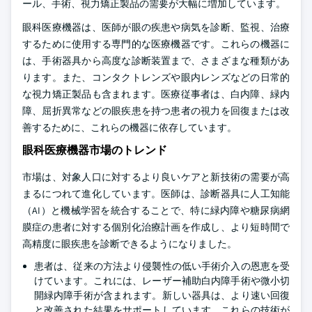
ール、手術、視力矯正製品の需要が大幅に増加しています。
眼科医療機器は、医師が眼の疾患や病気を診断、監視、治療
するために使用する専門的な医療機器です。これらの機器に
は、手術器具から高度な診断装置まで、さまざまな種類があ
ります。また、コンタクトレンズや眼内レンズなどの日常的
な視力矯正製品も含まれます。医療従事者は、白内障、緑内
障、屈折異常などの眼疾患を持つ患者の視力を回復または改
善するために、これらの機器に依存しています。
眼科医療機器市場のトレンド
市場は、対象人口に対するより良いケアと新技術の需要が高
まるにつれて進化しています。医師は、診断器具に人工知能
（AI）と機械学習を統合することで、特に緑内障や糖尿病網
膜症の患者に対する個別化治療計画を作成し、より短時間で
高精度に眼疾患を診断できるようになりました。
患者は、従来の方法より侵襲性の低い手術介入の恩恵を受
けています。これには、レーザー補助白内障手術や微小切
開緑内障手術が含まれます。新しい器具は、より速い回復
と改善された結果をサポートしています。これらの技術が