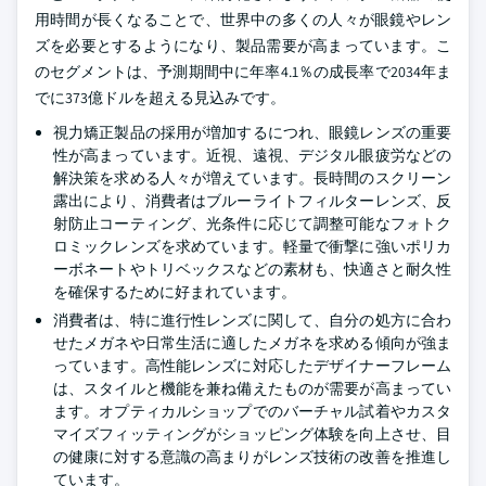
用時間が長くなることで、世界中の多くの人々が眼鏡やレン
ズを必要とするようになり、製品需要が高まっています。こ
のセグメントは、予測期間中に年率4.1％の成長率で2034年ま
でに373億ドルを超える見込みです。
視力矯正製品の採用が増加するにつれ、眼鏡レンズの重要
性が高まっています。近視、遠視、デジタル眼疲労などの
解決策を求める人々が増えています。長時間のスクリーン
露出により、消費者はブルーライトフィルターレンズ、反
射防止コーティング、光条件に応じて調整可能なフォトク
ロミックレンズを求めています。軽量で衝撃に強いポリカ
ーボネートやトリベックスなどの素材も、快適さと耐久性
を確保するために好まれています。
消費者は、特に進行性レンズに関して、自分の処方に合わ
せたメガネや日常生活に適したメガネを求める傾向が強ま
っています。高性能レンズに対応したデザイナーフレーム
は、スタイルと機能を兼ね備えたものが需要が高まってい
ます。オプティカルショップでのバーチャル試着やカスタ
マイズフィッティングがショッピング体験を向上させ、目
の健康に対する意識の高まりがレンズ技術の改善を推進し
ています。