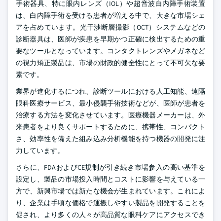
手術器具、特に眼内レンズ（IOL）や超音波白内障手術装置
は、白内障手術を受ける患者が増える中で、大きな市場シェ
アを占めています。光干渉断層撮影（OCT）システムなどの
診断器具は、医師が疾患を早期かつ正確に検出するための重
要なツールとなっています。コンタクトレンズやメガネなど
の視力矯正製品は、市場の財政的健全性にとって不可欠な要
素です。
業界が進化するにつれ、診断ツールにおける人工知能、遠隔
眼科医療サービス、最小侵襲手術技術などが、医師が患者を
治療する方法を変化させています。医療機器メーカーは、外
来患者をより良くサポートするために、携帯性、コンパクト
さ、効率性を備えた組み込み分析機能を持つ機器の開発に注
力しています。
さらに、FDAおよびCE規制が引き続き市場参入の高い基準を
設定し、製品の市場投入時間とコストに影響を与えている一
方で、新興市場では新たな機会が生まれています。これによ
り、企業は手頃な価格で運搬しやすい製品を開発することを
促され、より多くの人々が高品質な眼科ケアにアクセスでき