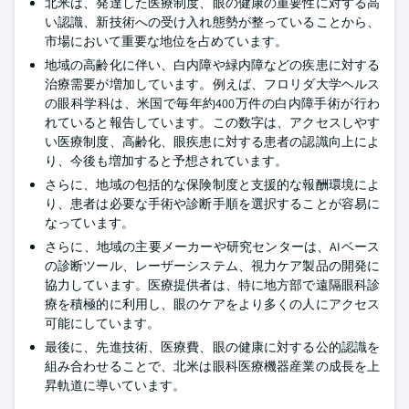
北米は、発達した医療制度、眼の健康の重要性に対する高
い認識、新技術への受け入れ態勢が整っていることから、
市場において重要な地位を占めています。
地域の高齢化に伴い、白内障や緑内障などの疾患に対する
治療需要が増加しています。例えば、フロリダ大学ヘルス
の眼科学科は、米国で毎年約400万件の白内障手術が行わ
れていると報告しています。この数字は、アクセスしやす
い医療制度、高齢化、眼疾患に対する患者の認識向上によ
り、今後も増加すると予想されています。
さらに、地域の包括的な保険制度と支援的な報酬環境によ
り、患者は必要な手術や診断手順を選択することが容易に
なっています。
さらに、地域の主要メーカーや研究センターは、AIベース
の診断ツール、レーザーシステム、視力ケア製品の開発に
協力しています。医療提供者は、特に地方部で遠隔眼科診
療を積極的に利用し、眼のケアをより多くの人にアクセス
可能にしています。
最後に、先進技術、医療費、眼の健康に対する公的認識を
組み合わせることで、北米は眼科医療機器産業の成長を上
昇軌道に導いています。