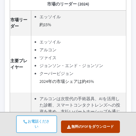
市場のリーダー (2024)
エッソイル
市場リー
約15%
ダー
エッソイル
アルコン
ツァイス
主要プレ
ジョンソン・エンド・ジョンソン
イヤー
クーパービジョン
2024年の市場シェアは約45%
アルコンは次世代の手術器具、AIを活用し
た診断、スマートコンタクトレンズへの投
資を進め、支払いパートナーシップを通じ
て規制課題を克服しています。同社の戦略
お電話くださ
は、イノベーションと市場アクセスのバラ
い
無料のPDFをダウンロード
ンスを図り、成長を目指す先進国と新興地