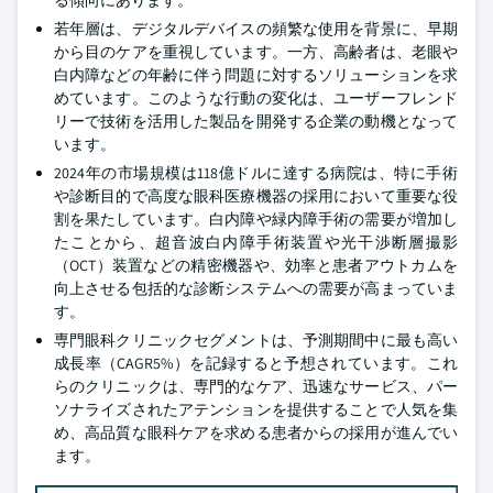
る傾向にあります。
若年層は、デジタルデバイスの頻繁な使用を背景に、早期
から目のケアを重視しています。一方、高齢者は、老眼や
白内障などの年齢に伴う問題に対するソリューションを求
めています。このような行動の変化は、ユーザーフレンド
リーで技術を活用した製品を開発する企業の動機となって
います。
2024年の市場規模は118億ドルに達する病院は、特に手術
や診断目的で高度な眼科医療機器の採用において重要な役
割を果たしています。白内障や緑内障手術の需要が増加し
たことから、超音波白内障手術装置や光干渉断層撮影
（OCT）装置などの精密機器や、効率と患者アウトカムを
向上させる包括的な診断システムへの需要が高まっていま
す。
専門眼科クリニックセグメントは、予測期間中に最も高い
成長率（CAGR5%）を記録すると予想されています。これ
らのクリニックは、専門的なケア、迅速なサービス、パー
ソナライズされたアテンションを提供することで人気を集
め、高品質な眼科ケアを求める患者からの採用が進んでい
ます。