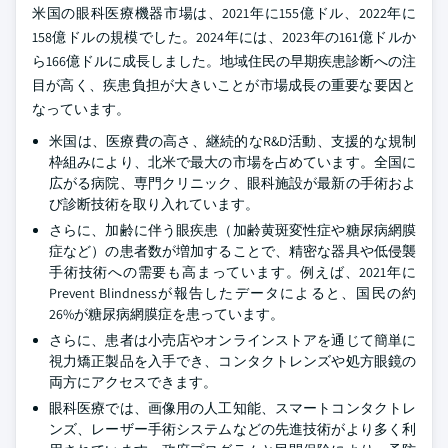
米国の眼科医療機器市場は、2021年に155億ドル、2022年に
158億ドルの規模でした。2024年には、2023年の161億ドルか
ら166億ドルに成長しました。地域住民の早期疾患診断への注
目が高く、疾患負担が大きいことが市場成長の重要な要因と
なっています。
米国は、医療費の高さ、継続的なR&D活動、支援的な規制
枠組みにより、北米で最大の市場を占めています。全国に
広がる病院、専門クリニック、眼科施設が最新の手術およ
び診断技術を取り入れています。
さらに、加齢に伴う眼疾患（加齢黄斑変性症や糖尿病網膜
症など）の患者数が増加することで、精密な器具や低侵襲
手術技術への需要も高まっています。例えば、2021年に
Prevent Blindnessが報告したデータによると、国民の約
26%が糖尿病網膜症を患っています。
さらに、患者は小売店やオンラインストアを通じて簡単に
視力矯正製品を入手でき、コンタクトレンズや処方眼鏡の
両方にアクセスできます。
眼科医療では、画像用の人工知能、スマートコンタクトレ
ンズ、レーザー手術システムなどの先進技術がより多く利