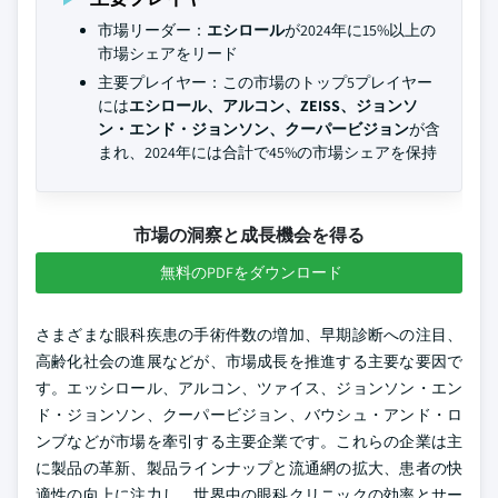
市場リーダー：
エシロール
が2024年に15%以上の
市場シェアをリード
主要プレイヤー：この市場のトップ5プレイヤー
には
エシロール、アルコン、ZEISS、ジョンソ
ン・エンド・ジョンソン、クーパービジョン
が含
まれ、2024年には合計で45%の市場シェアを保持
市場の洞察と成長機会を得る
無料のPDFをダウンロード
さまざまな眼科疾患の手術件数の増加、早期診断への注目、
高齢化社会の進展などが、市場成長を推進する主要な要因で
す。エッシロール、アルコン、ツァイス、ジョンソン・エン
ド・ジョンソン、クーパービジョン、バウシュ・アンド・ロ
ンブなどが市場を牽引する主要企業です。これらの企業は主
に製品の革新、製品ラインナップと流通網の拡大、患者の快
適性の向上に注力し、世界中の眼科クリニックの効率とサー