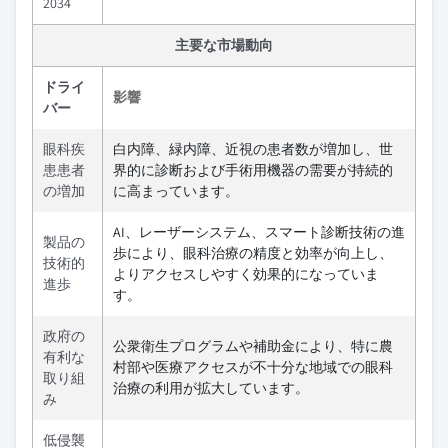
2034
主要な市場動向
ドライ
影響
バー
眼科疾
白内障、緑内障、近視の患者数が増加し、世
患患者
界的に診断および手術用機器の需要が持続的
の増加
に高まっています。
AI、レーザーシステム、スマート診断技術の進
製品の
歩により、眼科治療の精度と効率が向上し、
技術的
よりアクセスしやすく効果的になっていま
進歩
す。
政府の
公衆衛生プログラムや補助金により、特に農
有利な
村部や医療アクセスが不十分な地域での眼科
取り組
治療の利用が拡大しています。
み
低侵襲