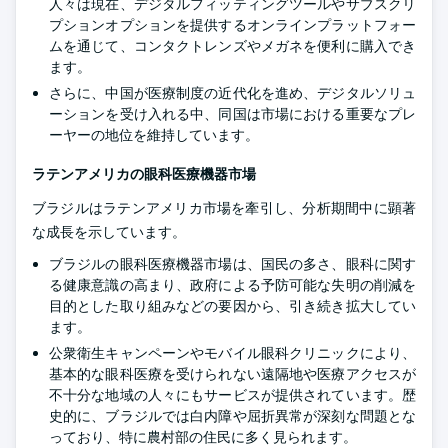
人々は現在、デジタルフィッティングツールやサブスクリ
プションオプションを提供するオンラインプラットフォー
ムを通じて、コンタクトレンズやメガネを便利に購入でき
ます。
さらに、中国が医療制度の近代化を進め、デジタルソリュ
ーションを受け入れる中、同国は市場における重要なプレ
ーヤーの地位を維持しています。
ラテンアメリカの眼科医療機器市場
ブラジルはラテンアメリカ市場を牽引し、分析期間中に顕著
な成長を示しています。
ブラジルの眼科医療機器市場は、国民の多さ、眼科に関す
る健康意識の高まり、政府による予防可能な失明の削減を
目的とした取り組みなどの要因から、引き続き拡大してい
ます。
公衆衛生キャンペーンやモバイル眼科クリニックにより、
基本的な眼科医療を受けられない遠隔地や医療アクセスが
不十分な地域の人々にもサービスが提供されています。歴
史的に、ブラジルでは白内障や屈折異常が深刻な問題とな
っており、特に農村部の住民に多く見られます。