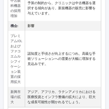
中古眼
予算の制約から、クリニックは中古機器を選
科機器
択する傾向があり、新規機器の販売に影響を
の採用
与えています。
増加
機会:
影響
プレミ
アムIOL
および
ファコ
認知度と手頃さが向上するにつれ、高級な手
エムル
術ソリューションへの需要が大幅に増加する
シフィ
見込みです。
ケーシ
ョン装
置の採
用拡大
新興市
アジア、アフリカ、ラテンアメリカにおける
場の拡
医療投資とインフラ整備の拡大により、巨大
大
な成長可能性が開かれるでしょう。