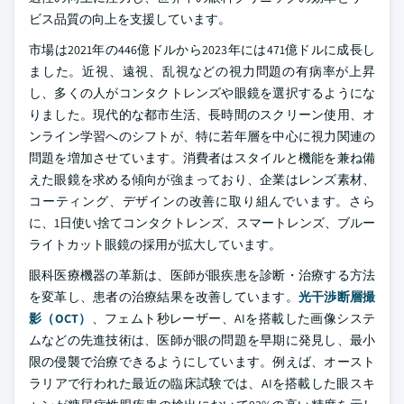
ビス品質の向上を支援しています。
市場は2021年の446億ドルから2023年には471億ドルに成長し
ました。近視、遠視、乱視などの視力問題の有病率が上昇
し、多くの人がコンタクトレンズや眼鏡を選択するようにな
りました。現代的な都市生活、長時間のスクリーン使用、オ
ンライン学習へのシフトが、特に若年層を中心に視力関連の
問題を増加させています。消費者はスタイルと機能を兼ね備
えた眼鏡を求める傾向が強まっており、企業はレンズ素材、
コーティング、デザインの改善に取り組んでいます。さら
に、1日使い捨てコンタクトレンズ、スマートレンズ、ブルー
ライトカット眼鏡の採用が拡大しています。
眼科医療機器の革新は、医師が眼疾患を診断・治療する方法
を変革し、患者の治療結果を改善しています。
光干渉断層撮
影（OCT）
、フェムト秒レーザー、AIを搭載した画像システ
ムなどの先進技術は、医師が眼の問題を早期に発見し、最小
限の侵襲で治療できるようにしています。例えば、オースト
ラリアで行われた最近の臨床試験では、AIを搭載した眼スキ