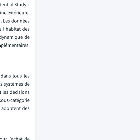
tential Study »
ne extérieure,
s. Les données
 l'habitat des
e dynamique de
plémentaires,
 dans tous les
es systèmes de
t les décisions
sous-catégorie
ie adoptent des
our l'achat de