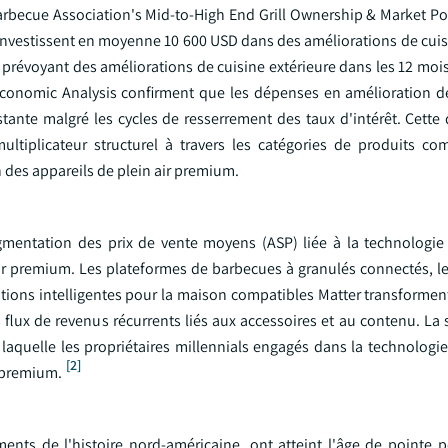
Barbecue Association's Mid-to-High End Grill Ownership & Market Po
nvestissent en moyenne 10 600 USD dans des améliorations de cuisi
prévoyant des améliorations de cuisine extérieure dans les 12 moi
nomic Analysis confirment que les dépenses en amélioration de
stante malgré les cycles de resserrement des taux d'intérêt. Cett
plicateur structurel à travers les catégories de produits com
n des appareils de plein air premium.
gmentation des prix de vente moyens (ASP) liée à la technologie
ir premium. Les plateformes de barbecues à granulés connectés, l
grations intelligentes pour la maison compatibles Matter transformen
lux de revenus récurrents liés aux accessoires et au contenu. La 
c laquelle les propriétaires millennials engagés dans la technolog
[2]
 premium.
ents de l'histoire nord-américaine, ont atteint l'âge de pointe p