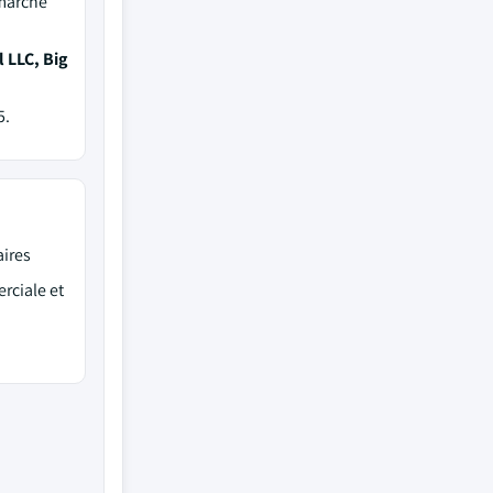
 marché
 LLC, Big
5.
ires
rciale et