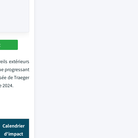
t
ils extérieurs
ue progressant
isée de Traeger
e 2024.
Calendrier
d'impact