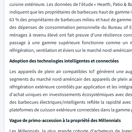
cuisine extérieure. Les données de l'étude « Hearth, Patio & 
indiquent que les propriétaires de barbecues haut de gamme i
63 % des propriétaires de barbecues milieu et haut de gamme 
des dépenses de consommation personnelle du Bureau of Eco
ménages à revenu élevé ont fait preuve d'une résilience con
passage à une gamme supérieure fonctionne comme un multi
réfrigération, ventilation et éviers sur le marché nord-américai
Adoption des technologies intelligentes et connectées
Les appareils de plein air compatibles IoT génèrent une au
segments du marché nord-américain des appareils de plein a
réfrigération extérieure contrôlés par application et les inté
d'achat uniques en investissements écosystémiques avec des f
des barbecues électriques/intelligents reflète la rapidité ave
plateformes de cuisson extérieure connectées dans la gamme
Vague de primo-accession à la propriété des Millennials
Les Millennials, la plus grande cohorte d'acheteurs de logem