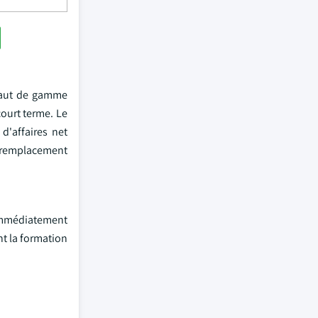
 haut de gamme
ourt terme. Le
d'affaires net
e remplacement
é immédiatement
nt la formation