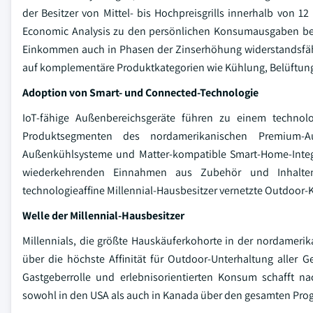
der Besitzer von Mittel- bis Hochpreisgrills innerhalb von
Economic Analysis zu den persönlichen Konsumausgaben bes
Einkommen auch in Phasen der Zinserhöhung widerstandsfähig
auf komplementäre Produktkategorien wie Kühlung, Belüftu
Adoption von Smart- und Connected-Technologie
IoT-fähige Außenbereichsgeräte führen zu einem technolo
Produktsegmenten des nordamerikanischen Premium-Außen
Außenkühlsysteme und Matter-kompatible Smart-Home-Integ
wiederkehrenden Einnahmen aus Zubehör und Inhalten. D
technologieaffine Millennial-Hausbesitzer vernetzte Outdoo
Welle der Millennial-Hausbesitzer
Millennials, die größte Hauskäuferkohorte in der nordameri
über die höchste Affinität für Outdoor-Unterhaltung aller Ge
Gastgeberrolle und erlebnisorientierten Konsum schafft 
sowohl in den USA als auch in Kanada über den gesamten Pro