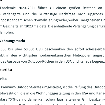
Pandemie 2020–2021 führte zu einem großen Bestand an r
 verlängerte und die kurzfristige Nachfrage nach Upgrades
 der postpandemischen Normalisierung wider, wobei Traeger einen 
im Geschäftsjahr 2023 meldete. Die anhaltende Verlängerung der Ers
 dämpfen.
h Wohnungsmarkt
.000 bis über 50.000 USD beschränken den sofort adressierba
eibt in den wichtigsten nordamerikanischen Metropolen angesp
t des Ausbaus von Outdoor-Küchen in den USA und Kanada begrenz
merika
rika
r Premium-Outdoor-Geräte umgestaltet, ist die Reifung des Outd
il-Investition, die in die Wohnungsgestaltung in den USA und Kana
 dass 70 % der nordamerikanischen Haushalte einen Grill besitzen –