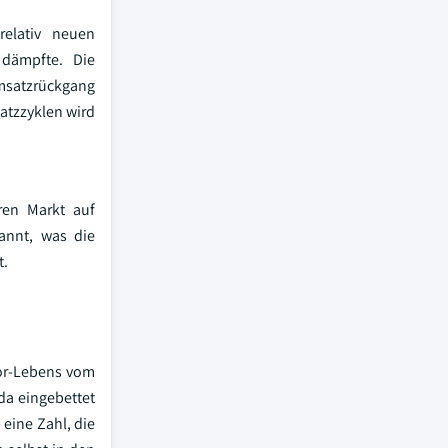
elativ neuen
 dämpfte. Die
Umsatzrückgang
atzzyklen wird
ren Markt auf
annt, was die
t.
oor-Lebens vom
da eingebettet
 eine Zahl, die