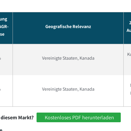
ung
CAGR-
Geografische Relevanz
A
se
Ku
%
Vereinigte Staaten, Kanada
%
Vereinigte Staaten, Kanada
 diesem Markt?
Kostenloses PDF herunterladen
en