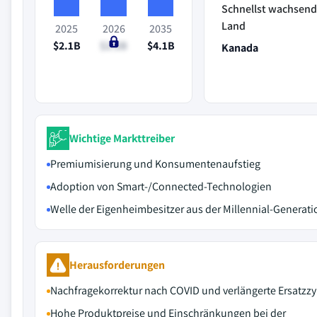
Schnellst wachsen
Land
2025
2026
2035
$2.1B
$2.2B
$4.1B
Kanada
Wichtige Markttreiber
Premiumisierung und Konsumentenaufstieg
Adoption von Smart-/Connected-Technologien
Welle der Eigenheimbesitzer aus der Millennial-Generati
Herausforderungen
Nachfragekorrektur nach COVID und verlängerte Ersatzz
Hohe Produktpreise und Einschränkungen bei der