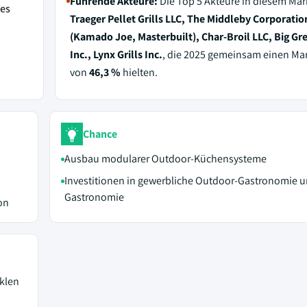
Führende Akteure:
Die Top 5 Akteure in diesem Mar
des
Traeger Pellet Grills LLC, The Middleby Corporatio
(Kamado Joe, Masterbuilt), Char-Broil LLC, Big Gr
Inc., Lynx Grills Inc.
, die 2025 gemeinsam einen Mar
von
46,3 %
hielten.
Chance
Ausbau modularer Outdoor-Küchensysteme
Investitionen in gewerbliche Outdoor-Gastronomie 
Gastronomie
on
yklen