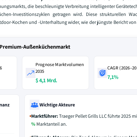
ungsmarkts, die beschleunigte Verbreitung intelligenter Gerätete
hen-Investitionszyklen getragen wird. Diese strukturellen Wac
door-Kochen und -Unterhaltung wider, wie der jüngste Bericht von
n Premium-Außenküchenmarkt
Prognose Marktvolumen
6
CAGR (2026–20
2035
7,1%
$ 4,1 Mrd.
nanz
Wichtige Akteure
Marktführer:
Traeger Pellet Grills LLC führte 2025 m
%
Marktanteil an.