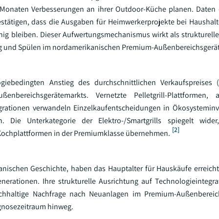
 12 Monaten Verbesserungen an ihrer Outdoor-Küche planen. Daten
tätigen, dass die Ausgaben für Heimwerkerprojekte bei Haushal
 bleiben. Dieser Aufwertungsmechanismus wirkt als struktureller
ng und Spülen im nordamerikanischen Premium-Außenbereichsgerä
giebedingten Anstieg des durchschnittlichen Verkaufspreises (
bereichsgerätemarkts. Vernetzte Pelletgrill-Plattformen, a
rationen verwandeln Einzelkaufentscheidungen in Ökosysteminve
ie Unterkategorie der Elektro-/Smartgrills spiegelt wider
[2]
r-Kochplattformen in der Premiumklasse übernehmen.
kanischen Geschichte, haben das Hauptalter für Hauskäufe erreich
nerationen. Ihre strukturelle Ausrichtung auf Technologieintegrat
nachhaltige Nachfrage nach Neuanlagen im Premium-Außenbereic
gnosezeitraum hinweg.