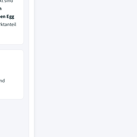
kt sind
n
een Egg
ktanteil
und