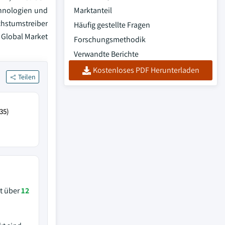
chnologien und
Marktanteil
hstumstreiber
Häufig gestellte Fragen
 Global Market
Forschungsmethodik
Verwandte Berichte
Kostenloses PDF Herunterladen
Teilen
35)
it über
12