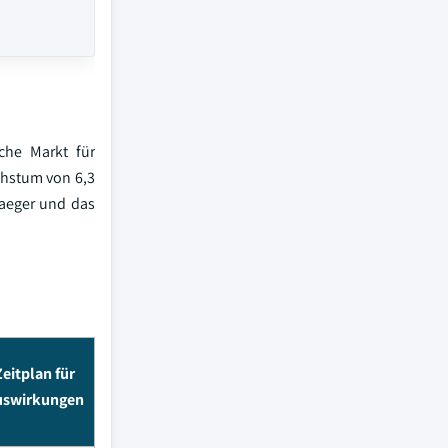
che Markt für
chstum von 6,3
raeger und das
Zeitplan für
uswirkungen