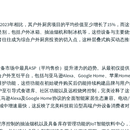
2023年相比，其户外厨房项目的平均价值至少增长了15%，而
类别，包括户外冰箱、抽油烟机和制冰机等，这些设备与主要烧
者往往成为综合户外厨房投资的切入点，这种层叠式购买动态推
备市场中最具ASP（平均售价）提升潜力的趋势。从最初仅提
，包括与亚马逊Alexa、Google Home、苹果HomeKit
维护功能，这些功能在初始硬件购买后仍能持续构建品牌与用户
，通过连接用户至引导式食谱库、社区功能以及远程烧烤控制，完美诠释了
t、亚马逊Alexa及Google Home协议的全面智能家居生态兼容。电
域中增速最快，这反映了北美科技前沿型高端户外设备消费者对
序控制的抽油烟机以及具备库存管理功能的IoT智能饮料中心