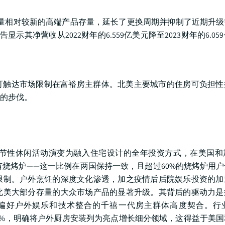
了大量相对较新的高端产品存量，延长了更换周期并抑制了近期升级需
告显示其净营收从2022财年的6.559亿美元降至2023财年的6.0
将即时可触达市场限制在富裕房主群体。北美主要城市的住房可负担
的步伐。
节性休闲活动演变为融入住宅设计的全年投资方式，在美国和
拥有烧烤炉——这一比例在两国保持一致，且超过60%的烧烤炉用
限制。户外烹饪的深度文化渗透，加之疫情后后院娱乐投资的加
北美大部分存量的大众市场产品的显著升级。其背后的驱动力是
偏好户外娱乐和技术整合的千禧一代房主群体高度契合。行
行业增长3.7%，明确将户外厨房安装列为亮点增长细分领域，这得益于