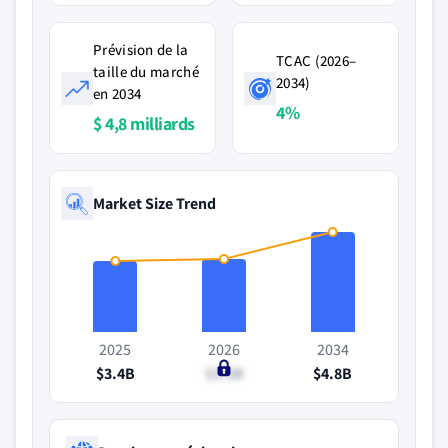
Prévision de la
TCAC (2026–
taille du marché
2034)
en 2034
4%
$ 4,8 milliards
Market Size Trend
2025
2026
2034
$3.4B
$3.5B
$4.8B